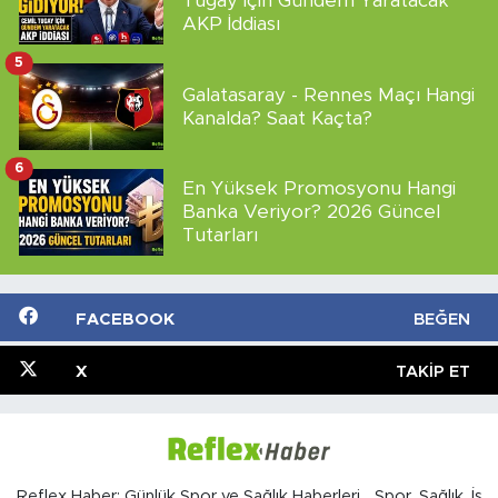
Tugay İçin Gündem Yaratacak
AKP İddiası
5
Galatasaray - Rennes Maçı Hangi
Kanalda? Saat Kaçta?
6
En Yüksek Promosyonu Hangi
Banka Veriyor? 2026 Güncel
Tutarları
FACEBOOK
BEĞEN
X
TAKIP ET
Reflex Haber; Günlük Spor ve Sağlık Haberleri... Spor, Sağlık, İş