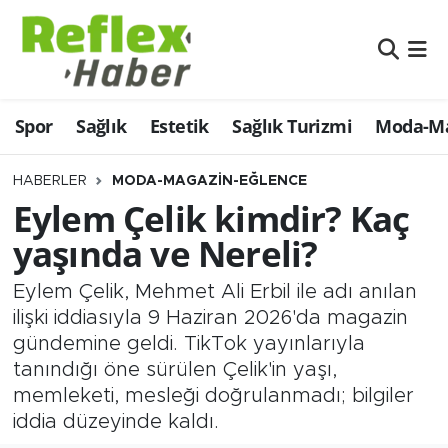
Eğitim
Nöbetçi Eczaneler
Spor
Sağlık
Estetik
Sağlık Turizmi
Moda-Ma
Estetik
Hava Durumu
Firmalardan
Namaz Vakitleri
HABERLER
MODA-MAGAZIN-EĞLENCE
Eylem Çelik kimdir? Kaç
Güncel
Trafik Durumu
yaşında ve Nereli?
İş ve Ekonomi
Şampiyonlar Ligi Puan Durumu ve Fikstür
Eylem Çelik, Mehmet Ali Erbil ile adı anılan
ilişki iddiasıyla 9 Haziran 2026'da magazin
Moda-Magazin-Eğlence
Tüm Manşetler
gündemine geldi. TikTok yayınlarıyla
tanındığı öne sürülen Çelik'in yaşı,
Sağlık
Son Dakika Haberleri
memleketi, mesleği doğrulanmadı; bilgiler
iddia düzeyinde kaldı.
Sağlık Turizmi
Haber Arşivi