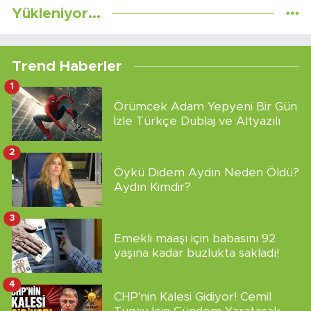
Yükleniyor...
Trend Haberler
1
Örümcek Adam Yepyeni Bir Gün
İzle Türkçe Dublaj ve Altyazılı
2
Öykü Didem Aydın Neden Öldü?
Aydın Kimdir?
3
Emekli maaşı için babasını 92
yaşına kadar buzlukta sakladı!
4
CHP'nin Kalesi Gidiyor! Cemil