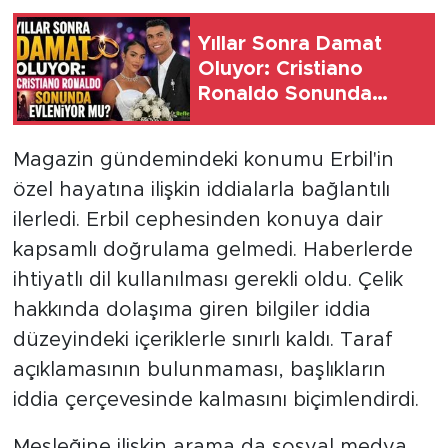
Yıllar Sonra Damat
Oluyor: Cristiano
Ronaldo Sonunda
Evleniyor Mu?
Magazin gündemindeki konumu Erbil'in
özel hayatına ilişkin iddialarla bağlantılı
ilerledi. Erbil cephesinden konuya dair
kapsamlı doğrulama gelmedi. Haberlerde
ihtiyatlı dil kullanılması gerekli oldu. Çelik
hakkında dolaşıma giren bilgiler iddia
düzeyindeki içeriklerle sınırlı kaldı. Taraf
açıklamasının bulunmaması, başlıkların
iddia çerçevesinde kalmasını biçimlendirdi.
Mesleğine ilişkin arama da sosyal medya