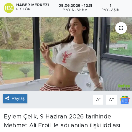
HABER MERKEZI
09.06.2026 - 12:31
1
EDITÖR
Sanat
YAYINLANMA
PAYLAŞIM
Spor
Teknoloji
Paylaş
-
+
A
A
Eylem Çelik, 9 Haziran 2026 tarihinde
Mehmet Ali Erbil ile adı anılan ilişki iddiası