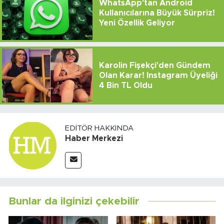
WhatsApp'tan Android
Kullanıcılarına Büyük Sürpriz!
Yeni Özellik Geliyor
Karolin Fişekçi'den Gündem
Olan Karar! Instagram Üyeliği
4 Bin TL Oldu
EDITÖR HAKKINDA
Haber Merkezi
Bunlar da ilginizi çekebilir