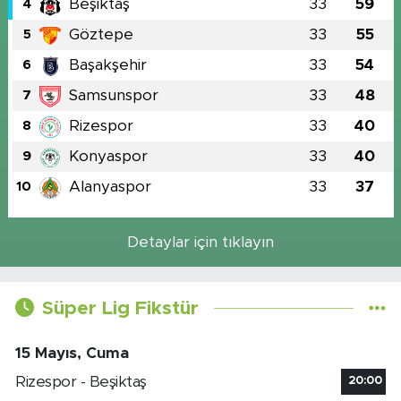
Beşiktaş
33
59
4
Göztepe
33
55
5
Başakşehir
33
54
6
Samsunspor
33
48
7
Rizespor
33
40
8
Konyaspor
33
40
9
Alanyaspor
33
37
10
Detaylar için tıklayın
Süper Lig Fikstür
15 Mayıs, Cuma
Rizespor - Beşiktaş
20:00