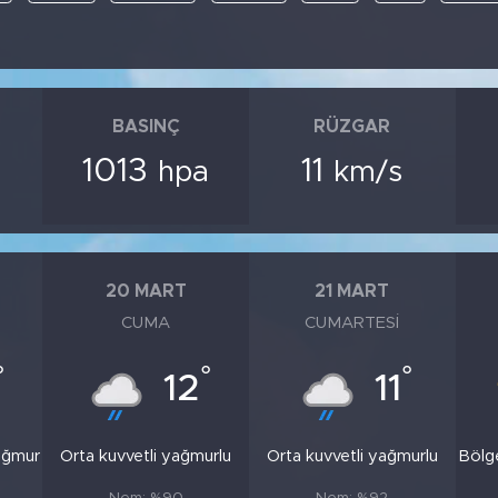
BASINÇ
RÜZGAR
1013
11
hpa
km/s
20 MART
21 MART
CUMA
CUMARTESI
°
°
°
12
11
ağmur
Orta kuvvetli yağmurlu
Orta kuvvetli yağmurlu
Bölg