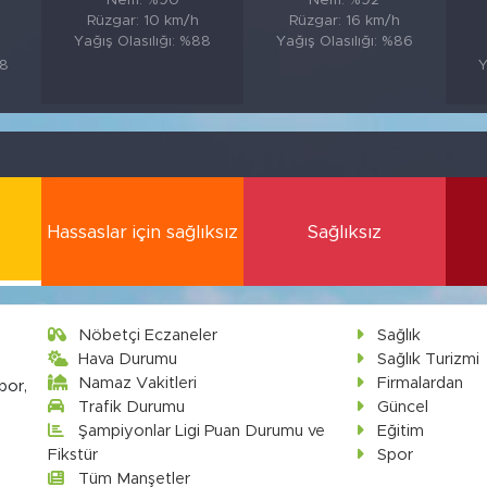
Nem: %90
Nem: %92
Rüzgar: 10 km/h
Rüzgar: 16 km/h
Yağış Olasılığı: %88
Yağış Olasılığı: %86
88
Y
Hassaslar için sağlıksız
Sağlıksız
Nöbetçi Eczaneler
Sağlık
Hava Durumu
Sağlık Turizmi
Namaz Vakitleri
Firmalardan
por,
Trafik Durumu
Güncel
Şampiyonlar Ligi Puan Durumu ve
Eğitim
Fikstür
Spor
Tüm Manşetler