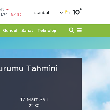
°
OIN
10
İstanbul
1,74
%-1.82
AR
3620
%0.02
O
Güncel
Sanat
Teknoloji
8690
%0.19
LİN
0380
%0.18
TIN
,09000
%0.19
100
98,00
%0
Durumu Tahmini
17 Mart Salı
22:30