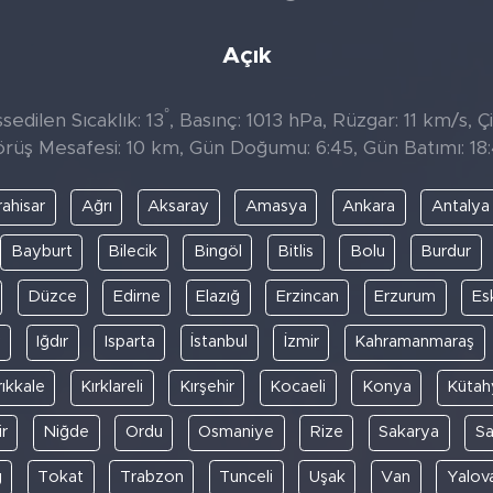
Açık
°
edilen Sıcaklık: 13
, Basınç: 1013 hPa, Rüzgar: 11 km/s, Çi
rüş Mesafesi: 10 km, Gün Doğumu: 6:45, Gün Batımı: 18
ahisar
Ağrı
Aksaray
Amasya
Ankara
Antalya
Bayburt
Bilecik
Bingöl
Bitlis
Bolu
Burdur
Düzce
Edirne
Elazığ
Erzincan
Erzurum
Es
y
Iğdır
Isparta
İstanbul
İzmir
Kahramanmaraş
rıkkale
Kırklareli
Kırşehir
Kocaeli
Konya
Kütah
r
Niğde
Ordu
Osmaniye
Rize
Sakarya
S
ğ
Tokat
Trabzon
Tunceli
Uşak
Van
Yalov