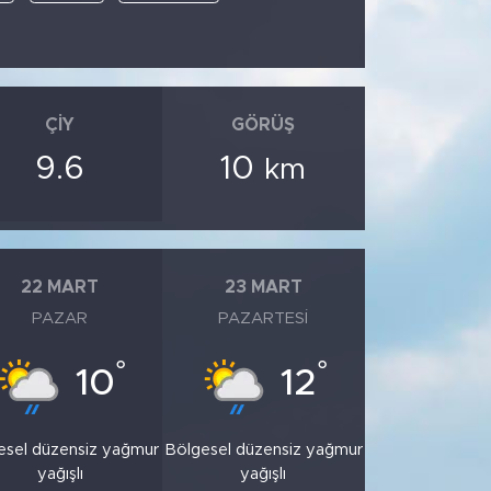
ÇIY
GÖRÜŞ
9.6
10
km
22 MART
23 MART
PAZAR
PAZARTESI
°
°
10
12
esel düzensiz yağmur
Bölgesel düzensiz yağmur
yağışlı
yağışlı