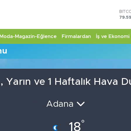
BITC
79.59
DOL
45,4
EUR
Moda-Magazin-Eğlence
Firmalardan
İş ve Ekonomi
53,3
STER
mu
61,6
G.AL
6862
BİST
14.5
 Yarın ve 1 Haftalık Hava 
Adana
°
18