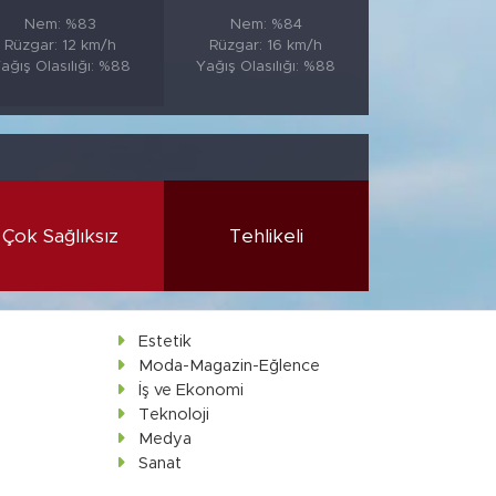
Nem: %83
Nem: %84
Rüzgar: 12 km/h
Rüzgar: 16 km/h
ağış Olasılığı: %88
Yağış Olasılığı: %88
Çok Sağlıksız
Tehlikeli
Estetik
Moda-Magazin-Eğlence
İş ve Ekonomi
Teknoloji
Medya
Sanat