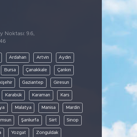
y Noktası: 9.6,
:46
Ardahan
Artvin
Aydın
Bursa
Çanakkale
Çankırı
kişehir
Gaziantep
Giresun
Karabük
Karaman
Kars
ya
Malatya
Manisa
Mardin
amsun
Şanlıurfa
Siirt
Sinop
a
Yozgat
Zonguldak