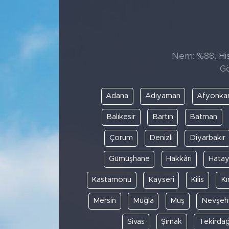
Sanat
Spor
Nem: %88, Hiss
Gö
Teknoloji
Adana
Adıyaman
Afyonkar
Balıkesir
Bartın
Batman
Çorum
Denizli
Diyarbakır
Gümüşhane
Hakkâri
Hata
Kastamonu
Kayseri
Kilis
Kı
Mersin
Muğla
Muş
Nevşehi
Sivas
Şırnak
Tekirda