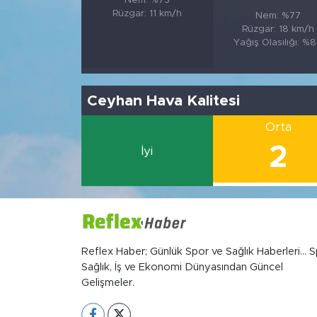
Nem: %73
Rüzgar: 11 km/h
Nem: %77
Rüzgar: 18 km/h
Yağış Olasılığı: %
Ceyhan Hava Kalitesi
Orta
2
İyi
Reflex Haber; Günlük Spor ve Sağlık Haberleri... S
Sağlık, İş ve Ekonomi Dünyasından Güncel
Gelişmeler.