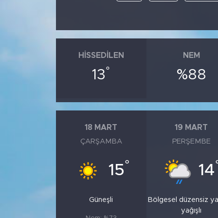
HISSEDILEN
NEM
°
13
%88
18 MART
19 MART
ÇARŞAMBA
PERŞEMBE
°
15
14
Güneşli
Bölgesel düzensiz y
yağışlı