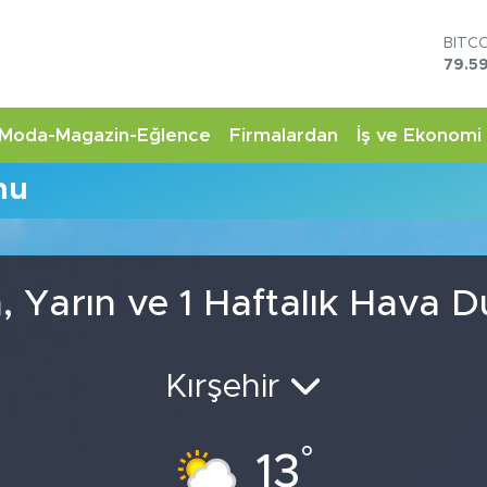
BITC
79.59
DOL
45,4
EUR
Moda-Magazin-Eğlence
Firmalardan
İş ve Ekonomi
53,3
STER
mu
61,6
G.AL
6862
BİST
14.5
, Yarın ve 1 Haftalık Hava
Kırşehir
°
13