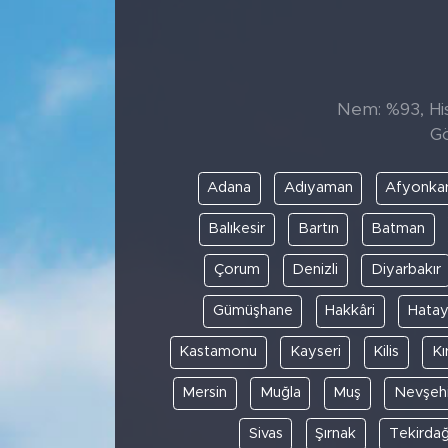
Sanat
Spor
Nem: %93, His
Gö
Teknoloji
Adana
Adıyaman
Afyonkar
Balıkesir
Bartın
Batman
Çorum
Denizli
Diyarbakır
Gümüşhane
Hakkâri
Hata
Kastamonu
Kayseri
Kilis
Kı
Mersin
Muğla
Muş
Nevşehi
Sivas
Şırnak
Tekirda