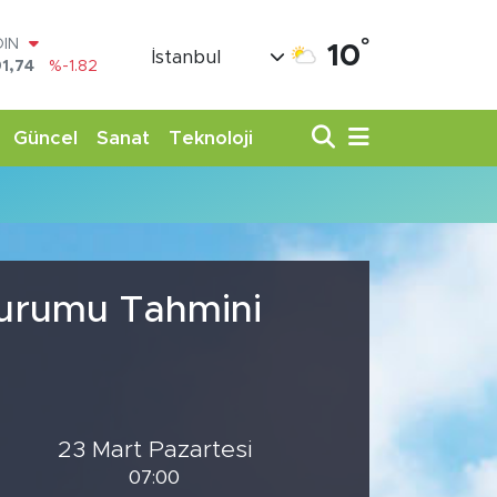
°
OIN
10
İstanbul
1,74
%-1.82
AR
3620
%0.02
O
Güncel
Sanat
Teknoloji
8690
%0.19
LİN
0380
%0.18
TIN
,09000
%0.19
100
98,00
%0
 Durumu Tahmini
23 Mart Pazartesi
07:00