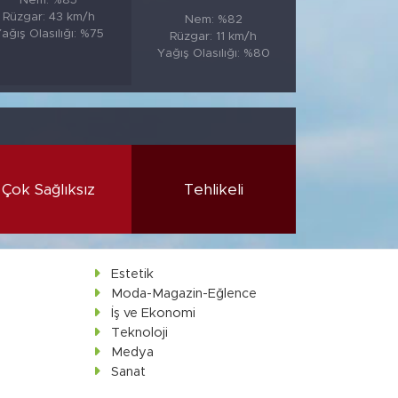
Nem: %85
Rüzgar: 43 km/h
Nem: %82
ağış Olasılığı: %75
Rüzgar: 11 km/h
Yağış Olasılığı: %80
Çok Sağlıksız
Tehlikeli
Estetik
Moda-Magazin-Eğlence
İş ve Ekonomi
Teknoloji
Medya
Sanat