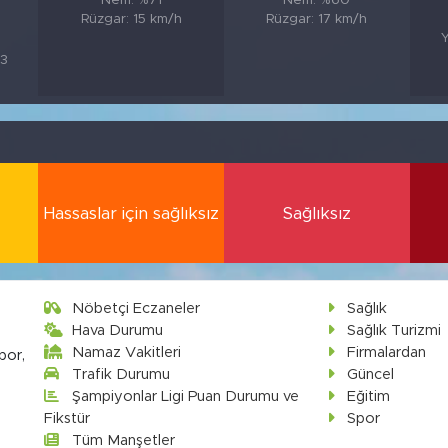
Nem: %71
Nem: %60
Rüzgar: 15 km/h
Rüzgar: 17 km/h
Y
83
Hassaslar için sağlıksız
Sağlıksız
Nöbetçi Eczaneler
Sağlık
Hava Durumu
Sağlık Turizmi
Namaz Vakitleri
Firmalardan
por,
Trafik Durumu
Güncel
Şampiyonlar Ligi Puan Durumu ve
Eğitim
Fikstür
Spor
Tüm Manşetler