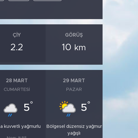
ÇIY
GÖRÜŞ
2.2
10
km
28 MART
29 MART
CUMARTESI
PAZAR
°
°
5
5
a kuvvetli yağmurlu
Bölgesel düzensiz yağmur
yağışlı