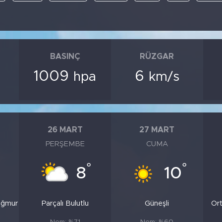
BASINÇ
RÜZGAR
1009
6
hpa
km/s
26 MART
27 MART
PERŞEMBE
CUMA
°
°
8
10
ağmur
Parçalı Bulutlu
Güneşli
Ort