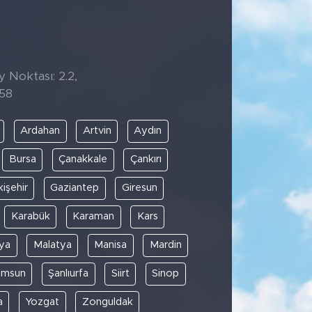
y Noktası: 2.2,
:58
Ardahan
Artvin
Aydın
Bursa
Çanakkale
Çankırı
kişehir
Gaziantep
Giresun
Karabük
Karaman
Kars
ya
Malatya
Manisa
Mardin
amsun
Şanlıurfa
Siirt
Sinop
a
Yozgat
Zonguldak