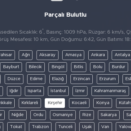
Parçalı Bulutlu
°
sedilen Sıcaklık: 6
, Basınç: 1009 hPa, Rüzgar: 6 km/s, Çi
rüş Mesafesi: 10 km, Gün Doğumu: 6:42, Gün Batımı: 18
ahisar
Ağrı
Aksaray
Amasya
Ankara
Antalya
Bayburt
Bilecik
Bingöl
Bitlis
Bolu
Burdur
Düzce
Edirne
Elazığ
Erzincan
Erzurum
Es
y
Iğdır
Isparta
İstanbul
İzmir
Kahramanmaraş
rıkkale
Kırklareli
Kırşehir
Kocaeli
Konya
Kütah
r
Niğde
Ordu
Osmaniye
Rize
Sakarya
S
ğ
Tokat
Trabzon
Tunceli
Uşak
Van
Yalov