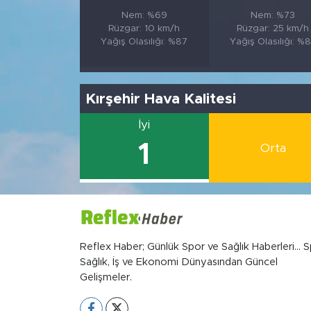
Nem: %69
Nem: %73
Rüzgar: 10 km/h
Rüzgar: 25 km/h
Yağış Olasılığı: %87
Yağış Olasılığı: %
Kırşehir Hava Kalitesi
İyi
1
Orta
Reflex Haber; Günlük Spor ve Sağlık Haberleri... S
Sağlık, İş ve Ekonomi Dünyasından Güncel
Gelişmeler.