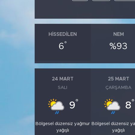
HISSEDILEN
NEM
°
6
%93
24 MART
25 MART
SALI
ÇARŞAMBA
°
°
9
8
Bölgesel düzensiz yağmur
Bölgesel düzensiz y
yağışlı
yağışlı