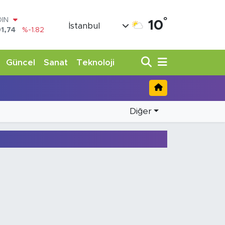
°
OIN
10
İstanbul
1,74
%-1.82
AR
3620
%0.02
O
Güncel
Sanat
Teknoloji
8690
%0.19
LİN
0380
%0.18
TIN
,09000
%0.19
Diğer
100
98,00
%0