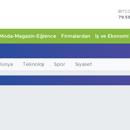
BITC
79.59
DOL
45,4
EUR
Moda-Magazin-Eğlence
Firmalardan
İş ve Ekonomi
53,3
STER
61,6
G.AL
6862
Dünya
Teknoloji
Spor
Siyaset
BİST
14.5