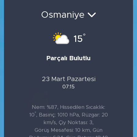
Sanat
Osmaniye
Spor
°
15
Teknoloji
Parçalı Bulutlu
23 Mart Pazartesi
07:15
Nem: %87, Hissedilen Sıcaklık:
°
10
, Basınç: 1010 hPa, Rüzgar: 20
km/s, Çiy Noktası: 3,
Görüş Mesafesi: 10 km, Gün