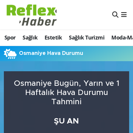
Eğitim
Nöbetçi Eczaneler
Spor
Sağlık
Estetik
Sağlık Turizmi
Moda-Ma
Estetik
Hava Durumu
Firmalardan
Namaz Vakitleri
Osmaniye Hava Durumu
Güncel
Trafik Durumu
Osmaniye Bugün, Yarın ve 1
İş ve Ekonomi
Şampiyonlar Ligi Puan Durumu ve Fikstür
Haftalık Hava Durumu
Moda-Magazin-Eğlence
Tüm Manşetler
Tahmini
Sağlık
Son Dakika Haberleri
ŞU AN
Sağlık Turizmi
Haber Arşivi