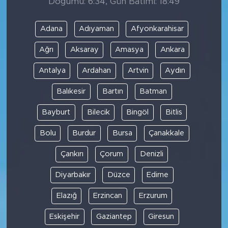
Doğumu: 6:34, Gün Batımı: 18:49
Adana
Adıyaman
Afyonkarahisar
Ağrı
Aksaray
Amasya
Ankara
Antalya
Ardahan
Artvin
Aydın
Balıkesir
Bartın
Batman
Bayburt
Bilecik
Bingöl
Bitlis
Bolu
Burdur
Bursa
Çanakkale
Çankırı
Çorum
Denizli
Diyarbakır
Düzce
Edirne
Elazığ
Erzincan
Erzurum
Eskişehir
Gaziantep
Giresun