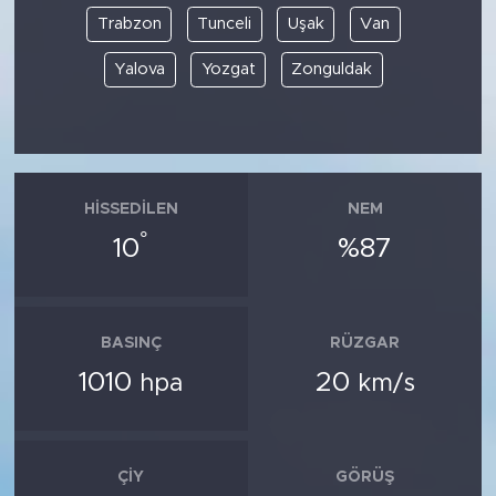
Trabzon
Tunceli
Uşak
Van
Yalova
Yozgat
Zonguldak
HISSEDILEN
NEM
°
10
%87
BASINÇ
RÜZGAR
1010
20
hpa
km/s
ÇIY
GÖRÜŞ