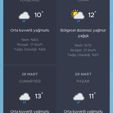
PERŞEMBE
CUMA
°
°
10
12
Orta kuvvetli yağmurlu
Bölgesel düzensiz yağmur
yağışlı
Nem: %80
Rüzgar: 17 km/h
Nem: %79
Yağış Olasılığı: %88
Rüzgar: 21 km/h
Yağış Olasılığı: %87
28 MART
29 MART
CUMARTESI
PAZAR
°
°
13
11
Orta kuvvetli yağmurlu
Orta kuvvetli yağmurlu