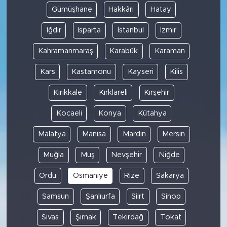
Gümüşhane
Hakkâri
Hatay
Iğdır
Isparta
İstanbul
İzmir
Kahramanmaraş
Karabük
Karaman
Kars
Kastamonu
Kayseri
Kilis
Kırıkkale
Kırklareli
Kırşehir
Kocaeli
Konya
Kütahya
Malatya
Manisa
Mardin
Mersin
Muğla
Muş
Nevşehir
Niğde
Ordu
Osmaniye
Rize
Sakarya
Samsun
Şanlıurfa
Siirt
Sinop
Sivas
Şırnak
Tekirdağ
Tokat