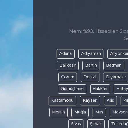
Sanat
Spor
Nem: %93, Hissedilen Sıcak
G
Teknoloji
Adana
Adıyaman
Afyonkar
Balıkesir
Bartın
Batman
Çorum
Denizli
Diyarbakır
Gümüşhane
Hakkâri
Hata
Kastamonu
Kayseri
Kilis
Kı
Mersin
Muğla
Muş
Nevşehi
Sivas
Şırnak
Tekirda