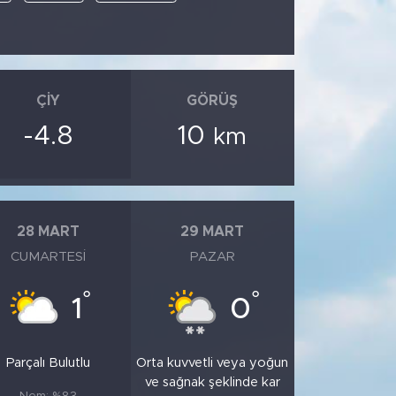
ÇIY
GÖRÜŞ
-4.8
10
km
28 MART
29 MART
CUMARTESI
PAZAR
°
°
1
0
Parçalı Bulutlu
Orta kuvvetli veya yoğun
ve sağnak şeklinde kar