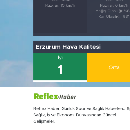
Nem: %84
Nem: %82
Rüzgar: 10 km/h
Rüzgar: 6 km/h
Yağış Olasılığı: %
Kar Olasılığı: %31
Erzurum Hava Kalitesi
İyi
1
Orta
Reflex Haber; Günlük Spor ve Sağlık Haberleri... S
Sağlık, İş ve Ekonomi Dünyasından Güncel
Gelişmeler.