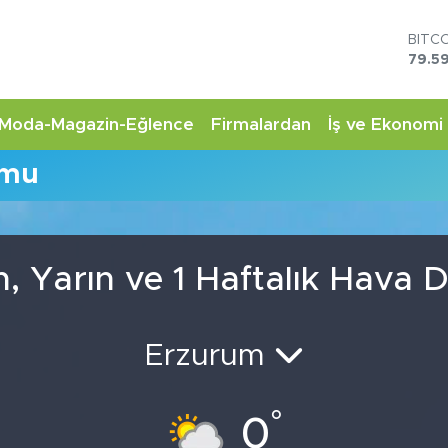
BITC
79.59
DOL
45,4
EUR
Moda-Magazin-Eğlence
Firmalardan
İş ve Ekonomi
53,3
STER
umu
61,6
G.AL
6862
BİST
14.5
 Yarın ve 1 Haftalık Hava
Erzurum
°
0