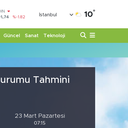
°
OIN
10
İstanbul
1,74
%-1.82
AR
3620
%0.02
O
Güncel
Sanat
Teknoloji
8690
%0.19
LİN
0380
%0.18
TIN
,09000
%0.19
100
98,00
%0
 Durumu Tahmini
23 Mart Pazartesi
07:15