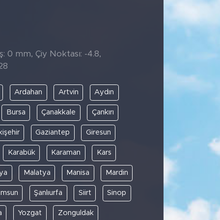
̧: 0 mm, Çiy Noktası: -4.8,
28
Ardahan
Artvin
Aydın
Bursa
Çanakkale
Çankırı
kişehir
Gaziantep
Giresun
Karabük
Karaman
Kars
ya
Malatya
Manisa
Mardin
amsun
Şanlıurfa
Siirt
Sinop
a
Yozgat
Zonguldak