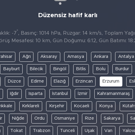
Düzensiz hafif karlı
°
lık: -7
, Basınç: 1014 hPa, Rüzgar: 14 km/s, Toplam Yağıs
örüş Mesafesi: 10 km, Gün Doğumu: 6:12, Gün Batımı: 18:
ahisar
Ağrı
Aksaray
Amasya
Ankara
Antalya
Bayburt
Bilecik
Bingöl
Bitlis
Bolu
Burdur
Düzce
Edirne
Elazığ
Erzincan
Erzurum
Es
y
Iğdır
Isparta
İstanbul
İzmir
Kahramanmaraş
rıkkale
Kırklareli
Kırşehir
Kocaeli
Konya
Kütah
r
Niğde
Ordu
Osmaniye
Rize
Sakarya
S
ğ
Tokat
Trabzon
Tunceli
Uşak
Van
Yalov