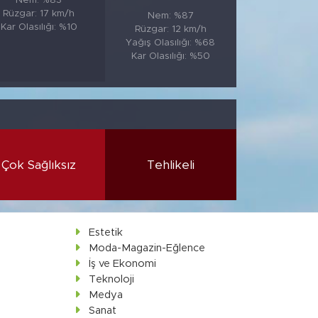
Nem: %83
Rüzgar: 17 km/h
Nem: %87
Kar Olasılığı: %10
Rüzgar: 12 km/h
Yağış Olasılığı: %68
Kar Olasılığı: %50
Çok Sağlıksız
Tehlikeli
Estetik
Moda-Magazin-Eğlence
İş ve Ekonomi
Teknoloji
Medya
Sanat