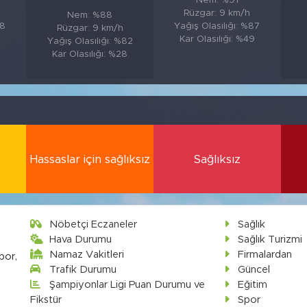
Nem: %91
Rüzgar: 9 km/h
Nem: %88
88
Yağış Olasılığı: %87
Rüzgar: 9 km/h
Kar Olasılığı: %49
Yağış Olasılığı: %82
Kar Olasılığı: %28
Hassaslar için sağlıksız
Sağlıksız
Nöbetçi Eczaneler
Sağlık
Hava Durumu
Sağlık Turizmi
Namaz Vakitleri
Firmalardan
por,
Trafik Durumu
Güncel
Şampiyonlar Ligi Puan Durumu ve
Eğitim
Fikstür
Spor