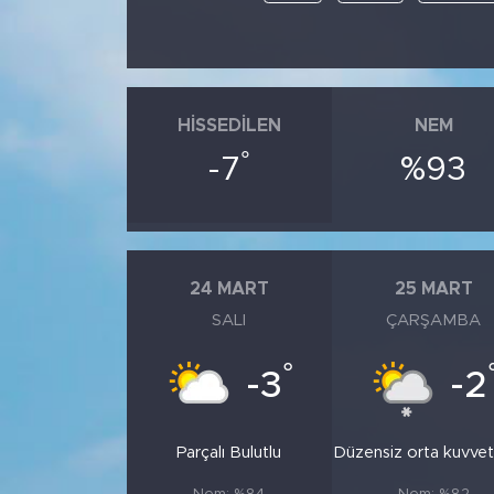
HISSEDILEN
NEM
°
-7
%93
24 MART
25 MART
SALI
ÇARŞAMBA
°
-3
-2
Parçalı Bulutlu
Düzensiz orta kuvvetli