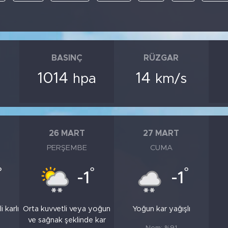
BASINÇ
RÜZGAR
1014
14
hpa
km/s
26 MART
27 MART
PERŞEMBE
CUMA
°
°
°
-1
-1
 karlı
Orta kuvvetli veya yoğun
Yoğun kar yağışlı
ve sağnak şeklinde kar