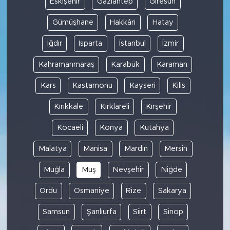
Eskişehir
Gaziantep
Giresun
Gümüşhane
Hakkâri
Hatay
Iğdır
Isparta
İstanbul
İzmir
Kahramanmaraş
Karabük
Karaman
Kars
Kastamonu
Kayseri
Kilis
Kırıkkale
Kırklareli
Kırşehir
Kocaeli
Konya
Kütahya
Malatya
Manisa
Mardin
Mersin
Muğla
Muş
Nevşehir
Niğde
Ordu
Osmaniye
Rize
Sakarya
Samsun
Şanlıurfa
Siirt
Sinop