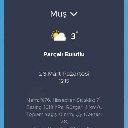
Sanat
Muş
Spor
°
3
Teknoloji
Parçalı Bulutlu
23 Mart Pazartesi
12:15
°
Nem: %76, Hissedilen Sıcaklık: 7
,
Basınç: 1013 hPa, Rüzgar: 4 km/s,
Toplam Yağış: 0 mm, Çiy Noktası:
2.8,