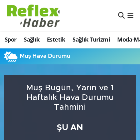
Eğitim
Nöbetçi Eczaneler
Spor
Sağlık
Estetik
Sağlık Turizmi
Moda-Ma
Estetik
Hava Durumu
Firmalardan
Namaz Vakitleri
Muş Hava Durumu
Güncel
Trafik Durumu
Muş Bugün, Yarın ve 1
İş ve Ekonomi
Şampiyonlar Ligi Puan Durumu ve Fikstür
Haftalık Hava Durumu
Moda-Magazin-Eğlence
Tüm Manşetler
Tahmini
Sağlık
Son Dakika Haberleri
ŞU AN
Sağlık Turizmi
Haber Arşivi