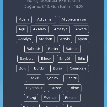
Görüş Mesafesi: 10 km, Gün
Doğumu: 6:13, Gün Batımı: 18:28
Adana
Adıyaman
Afyonkarahisar
Ağrı
Aksaray
Amasya
Ankara
Antalya
Ardahan
Artvin
Aydın
Balıkesir
Bartın
Batman
Bayburt
Bilecik
Bingöl
Bitlis
Bolu
Burdur
Bursa
Çanakkale
Çankırı
Çorum
Denizli
Diyarbakır
Düzce
Edirne
Elazığ
Erzincan
Erzurum