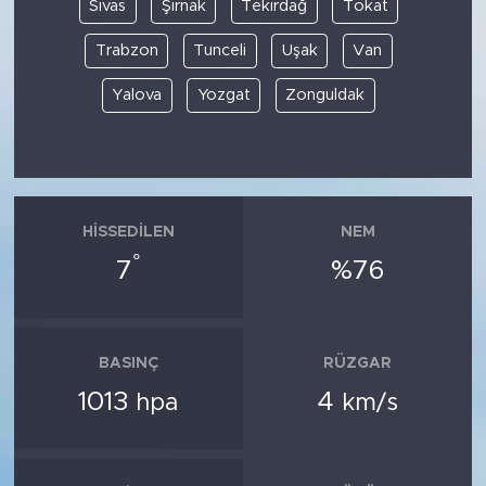
Sivas
Şırnak
Tekirdağ
Tokat
Trabzon
Tunceli
Uşak
Van
Yalova
Yozgat
Zonguldak
HISSEDILEN
NEM
°
7
%76
BASINÇ
RÜZGAR
1013
4
hpa
km/s