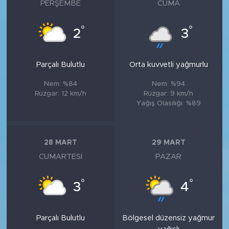
PERŞEMBE
CUMA
°
°
2
3
Parçalı Bulutlu
Orta kuvvetli yağmurlu
Nem: %84
Nem: %94
Rüzgar: 12 km/h
Rüzgar: 9 km/h
Yağış Olasılığı: %89
28 MART
29 MART
CUMARTESI
PAZAR
°
°
3
4
Parçalı Bulutlu
Bölgesel düzensiz yağmur