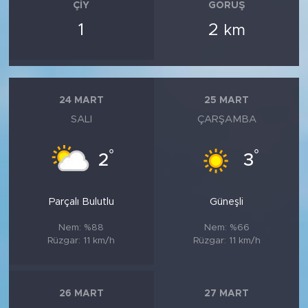
ÇIY
GÖRÜŞ
1
2
km
24 MART
25 MART
SALI
ÇARŞAMBA
°
°
2
3
Parçalı Bulutlu
Güneşli
Nem: %88
Nem: %66
Rüzgar: 11 km/h
Rüzgar: 11 km/h
26 MART
27 MART