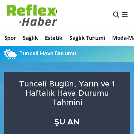
Eğitim
Nöbetçi Eczaneler
Spor
Sağlık
Estetik
Sağlık Turizmi
Moda-Ma
Estetik
Hava Durumu
Firmalardan
Namaz Vakitleri
Tunceli Hava Durumu
Güncel
Trafik Durumu
Tunceli Bugün, Yarın ve 1
İş ve Ekonomi
Şampiyonlar Ligi Puan Durumu ve Fikstür
Haftalık Hava Durumu
Moda-Magazin-Eğlence
Tüm Manşetler
Tahmini
Sağlık
Son Dakika Haberleri
ŞU AN
Sağlık Turizmi
Haber Arşivi