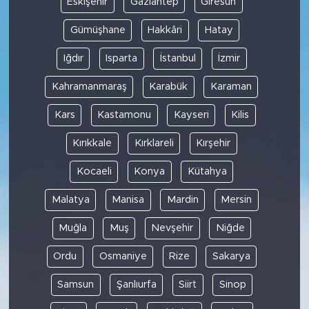
Eskişehir
Gaziantep
Giresun
Gümüşhane
Hakkâri
Hatay
Iğdır
Isparta
İstanbul
İzmir
Kahramanmaraş
Karabük
Karaman
Kars
Kastamonu
Kayseri
Kilis
Kırıkkale
Kırklareli
Kırşehir
Kocaeli
Konya
Kütahya
Malatya
Manisa
Mardin
Mersin
Muğla
Muş
Nevşehir
Niğde
Ordu
Osmaniye
Rize
Sakarya
Samsun
Şanlıurfa
Siirt
Sinop