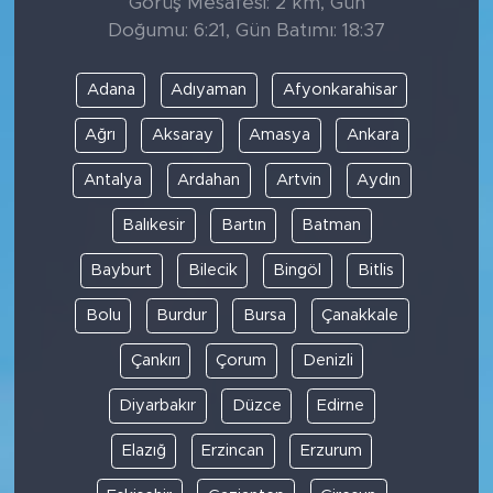
Görüş Mesafesi: 2 km, Gün
Doğumu: 6:21, Gün Batımı: 18:37
Adana
Adıyaman
Afyonkarahisar
Ağrı
Aksaray
Amasya
Ankara
Antalya
Ardahan
Artvin
Aydın
Balıkesir
Bartın
Batman
Bayburt
Bilecik
Bingöl
Bitlis
Bolu
Burdur
Bursa
Çanakkale
Çankırı
Çorum
Denizli
Diyarbakır
Düzce
Edirne
Elazığ
Erzincan
Erzurum