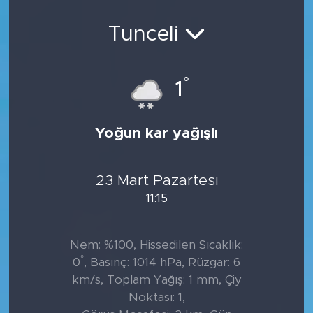
Sanat
Tunceli
Spor
°
1
Teknoloji
Yoğun kar yağışlı
23 Mart Pazartesi
11:15
Nem: %100, Hissedilen Sıcaklık:
°
0
, Basınç: 1014 hPa, Rüzgar: 6
km/s, Toplam Yağış: 1 mm, Çiy
Noktası: 1,