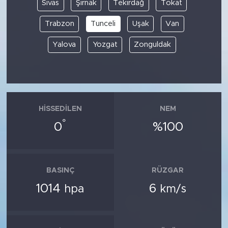
Sivas
Şırnak
Tekirdağ
Tokat
Trabzon
Tunceli
Uşak
Van
Yalova
Yozgat
Zonguldak
HISSEDILEN
NEM
°
0
%100
BASINÇ
RÜZGAR
1014
6
hpa
km/s