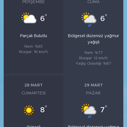
PERŞEMBE
CUMA
°
°
6
6
Parçalı Bulutlu
Bölgesel düzensiz yağmur
yağışlı
Nem: %65
Rüzgar: 16 km/h
Nem: %77
Rüzgar: 12 km/h
Yağış Olasılığı: %87
28 MART
29 MART
CUMARTESI
PAZAR
°
°
8
7