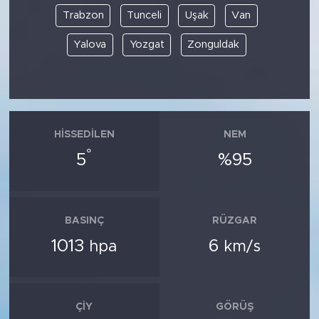
Trabzon
Tunceli
Uşak
Van
Yalova
Yozgat
Zonguldak
HISSEDILEN
NEM
°
5
%95
BASINÇ
RÜZGAR
1013
6
hpa
km/s
ÇIY
GÖRÜŞ