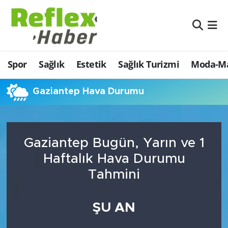
Eğitim
Nöbetçi Eczaneler
Spor
Sağlık
Estetik
Sağlık Turizmi
Moda-Ma
Estetik
Hava Durumu
Firmalardan
Namaz Vakitleri
Gaziantep Hava Durumu
Güncel
Trafik Durumu
Gaziantep Bugün, Yarın ve 1
İş ve Ekonomi
Şampiyonlar Ligi Puan Durumu ve Fikstür
Haftalık Hava Durumu
Moda-Magazin-Eğlence
Tüm Manşetler
Tahmini
Sağlık
Son Dakika Haberleri
ŞU AN
Sağlık Turizmi
Haber Arşivi