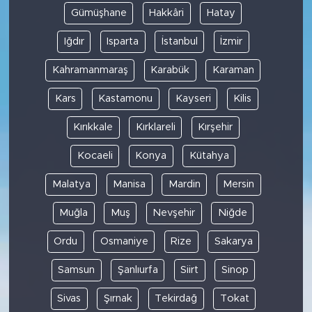
Gümüşhane
Hakkâri
Hatay
Iğdır
Isparta
İstanbul
İzmir
Kahramanmaraş
Karabük
Karaman
Kars
Kastamonu
Kayseri
Kilis
Kırıkkale
Kırklareli
Kırşehir
Kocaeli
Konya
Kütahya
Malatya
Manisa
Mardin
Mersin
Muğla
Muş
Nevşehir
Niğde
Ordu
Osmaniye
Rize
Sakarya
Samsun
Şanlıurfa
Siirt
Sinop
Sivas
Şırnak
Tekirdağ
Tokat