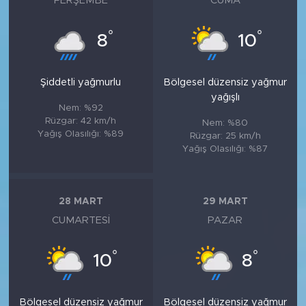
PERŞEMBE
CUMA
°
°
8
10
Şiddetli yağmurlu
Bölgesel düzensiz yağmur
yağışlı
Nem: %92
Rüzgar: 42 km/h
Nem: %80
Yağış Olasılığı: %89
Rüzgar: 25 km/h
Yağış Olasılığı: %87
28 MART
29 MART
CUMARTESI
PAZAR
°
°
10
8
Bölgesel düzensiz yağmur
Bölgesel düzensiz yağmur