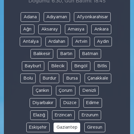
Doğumu: 6:30, Gün Batımı: 18:45
Adana
Adıyaman
Afyonkarahisar
Ağrı
Aksaray
Amasya
Ankara
Antalya
Ardahan
Artvin
Aydın
Balıkesir
Bartın
Batman
Bayburt
Bilecik
Bingöl
Bitlis
Bolu
Burdur
Bursa
Çanakkale
Çankırı
Çorum
Denizli
Diyarbakır
Düzce
Edirne
Elazığ
Erzincan
Erzurum
Eskişehir
Gaziantep
Giresun