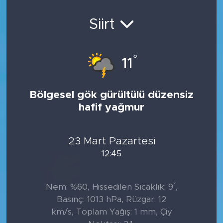
Sanat
Siirt
Spor
°
11
Teknoloji
Bölgesel gök gürültülü düzensiz
hafif yağmur
23 Mart Pazartesi
12:45
°
Nem: %60, Hissedilen Sıcaklık: 9
,
Basınç: 1013 hPa, Rüzgar: 12
km/s, Toplam Yağış: 1 mm, Çiy