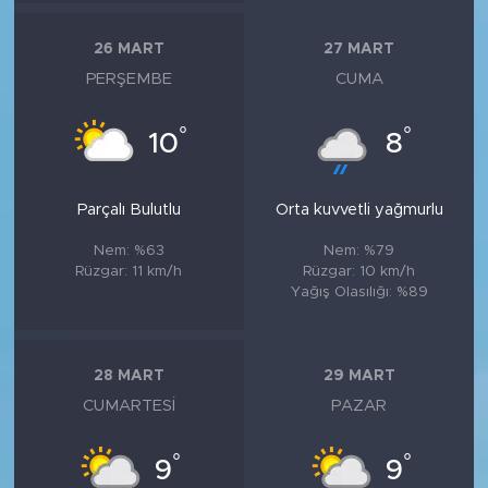
26 MART
27 MART
PERŞEMBE
CUMA
°
°
10
8
Parçalı Bulutlu
Orta kuvvetli yağmurlu
Nem: %63
Nem: %79
Rüzgar: 11 km/h
Rüzgar: 10 km/h
Yağış Olasılığı: %89
28 MART
29 MART
CUMARTESI
PAZAR
°
°
9
9