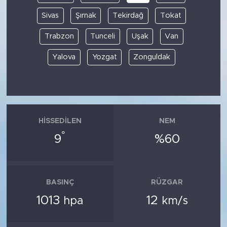
Sivas
Şırnak
Tekirdağ
Tokat
Trabzon
Tunceli
Uşak
Van
Yalova
Yozgat
Zonguldak
HISSEDILEN
NEM
°
9
%60
BASINÇ
RÜZGAR
1013
12
hpa
km/s