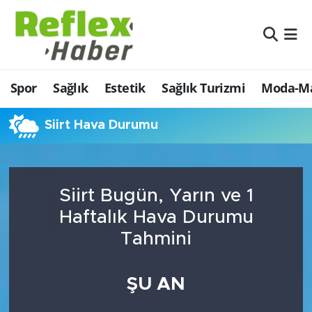
Eğitim
Nöbetçi Eczaneler
Spor
Sağlık
Estetik
Sağlık Turizmi
Moda-Ma
Estetik
Hava Durumu
Firmalardan
Namaz Vakitleri
Siirt Hava Durumu
Güncel
Trafik Durumu
Siirt Bugün, Yarın ve 1
İş ve Ekonomi
Şampiyonlar Ligi Puan Durumu ve Fikstür
Haftalık Hava Durumu
Moda-Magazin-Eğlence
Tüm Manşetler
Tahmini
Sağlık
Son Dakika Haberleri
ŞU AN
Sağlık Turizmi
Haber Arşivi