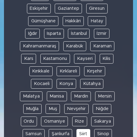
Eskişehir
Gaziantep
Giresun
Gümüşhane
Hakkâri
Hatay
Iğdır
Isparta
İstanbul
İzmir
Kahramanmaraş
Karabük
Karaman
Kars
Kastamonu
Kayseri
Kilis
Kırıkkale
Kırklareli
Kırşehir
Kocaeli
Konya
Kütahya
Malatya
Manisa
Mardin
Mersin
Muğla
Muş
Nevşehir
Niğde
Ordu
Osmaniye
Rize
Sakarya
Samsun
Şanlıurfa
Siirt
Sinop