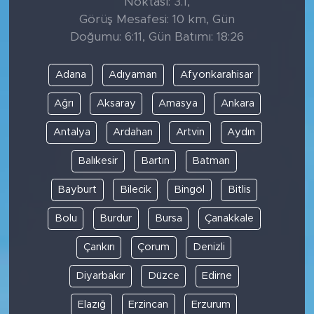
Noktası: 3.1,
Görüş Mesafesi: 10 km, Gün
Doğumu: 6:11, Gün Batımı: 18:26
Adana
Adıyaman
Afyonkarahisar
Ağrı
Aksaray
Amasya
Ankara
Antalya
Ardahan
Artvin
Aydın
Balıkesir
Bartın
Batman
Bayburt
Bilecik
Bingöl
Bitlis
Bolu
Burdur
Bursa
Çanakkale
Çankırı
Çorum
Denizli
Diyarbakır
Düzce
Edirne
Elazığ
Erzincan
Erzurum