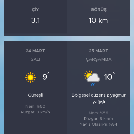
ÇIY
GÖRÜŞ
3.1
10
km
24 MART
25 MART
SALI
ÇARŞAMBA
°
°
9
10
Güneşli
Bölgesel düzensiz yağmur
yağışlı
Nem: %60
Rüzgar: 9 km/h
Nem: %56
Rüzgar: 9 km/h
Yağış Olasılığı: %84