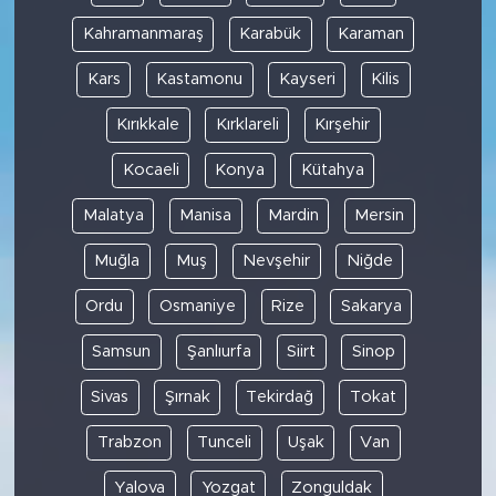
Kahramanmaraş
Karabük
Karaman
Kars
Kastamonu
Kayseri
Kilis
Kırıkkale
Kırklareli
Kırşehir
Kocaeli
Konya
Kütahya
Malatya
Manisa
Mardin
Mersin
Muğla
Muş
Nevşehir
Niğde
Ordu
Osmaniye
Rize
Sakarya
Samsun
Şanlıurfa
Siirt
Sinop
Sivas
Şırnak
Tekirdağ
Tokat
Trabzon
Tunceli
Uşak
Van
Yalova
Yozgat
Zonguldak