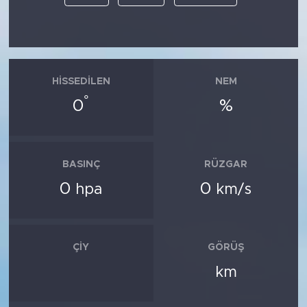
HISSEDILEN
NEM
°
0
%
BASINÇ
RÜZGAR
0
0
hpa
km/s
ÇIY
GÖRÜŞ
km