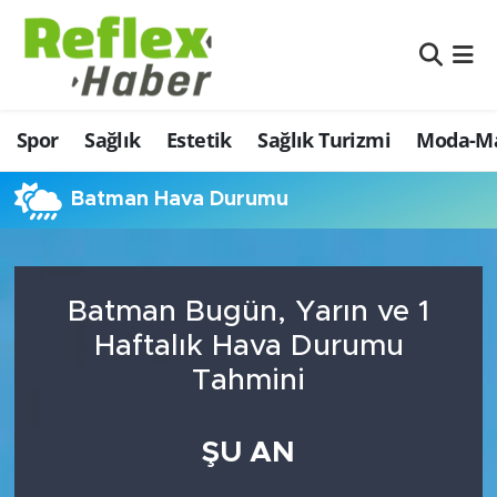
Eğitim
Nöbetçi Eczaneler
Spor
Sağlık
Estetik
Sağlık Turizmi
Moda-Ma
Estetik
Hava Durumu
Firmalardan
Namaz Vakitleri
Batman Hava Durumu
Güncel
Trafik Durumu
Batman Bugün, Yarın ve 1
İş ve Ekonomi
Şampiyonlar Ligi Puan Durumu ve Fikstür
Haftalık Hava Durumu
Moda-Magazin-Eğlence
Tüm Manşetler
Tahmini
Sağlık
Son Dakika Haberleri
ŞU AN
Sağlık Turizmi
Haber Arşivi