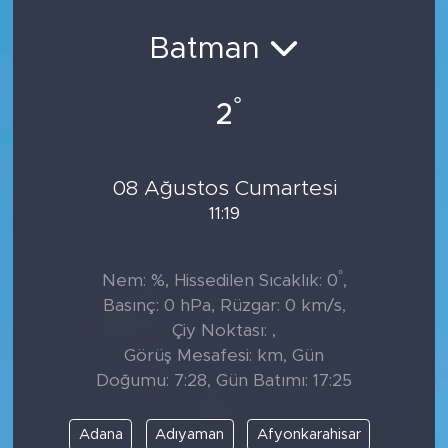
Sanat
Batman
Spor
°
2
Teknoloji
08 Ağustos Cumartesi
11:19
°
Nem: %, Hissedilen Sıcaklık: 0
,
Basınç: 0 hPa, Rüzgar: 0 km/s,
Çiy Noktası: ,
Görüş Mesafesi: km, Gün
Doğumu: 7:28, Gün Batımı: 17:25
Adana
Adıyaman
Afyonkarahisar