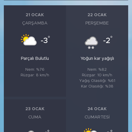
21 OCAK
22 OCAK
ÇARŞAMBA
PERŞEMBE
°
°
-3
-2
Parçalı Bulutlu
Yoğun kar yağışlı
Nem: %76
Nem: %82
Rüzgar: 8 km/h
Rüzgar: 10 km/h
Yağış Olasılığı: %61
Kar Olasılığı: %38
23 OCAK
24 OCAK
CUMA
CUMARTESI