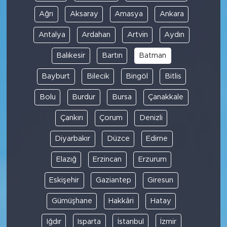
Ağrı
Aksaray
Amasya
Ankara
Antalya
Ardahan
Artvin
Aydın
Balıkesir
Bartın
Batman
Bayburt
Bilecik
Bingöl
Bitlis
Bolu
Burdur
Bursa
Çanakkale
Çankırı
Çorum
Denizli
Diyarbakır
Düzce
Edirne
Elazığ
Erzincan
Erzurum
Eskişehir
Gaziantep
Giresun
Gümüşhane
Hakkâri
Hatay
Iğdır
Isparta
İstanbul
İzmir