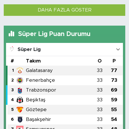
DAHA FAZLA GÖSTER
Süper Lig Puan Durumu
Süper Lig
#
Takım
O
P
Galatasaray
33
77
1
Fenerbahçe
33
73
2
Trabzonspor
33
69
3
Beşiktaş
33
59
4
Göztepe
33
55
5
Başakşehir
33
54
6