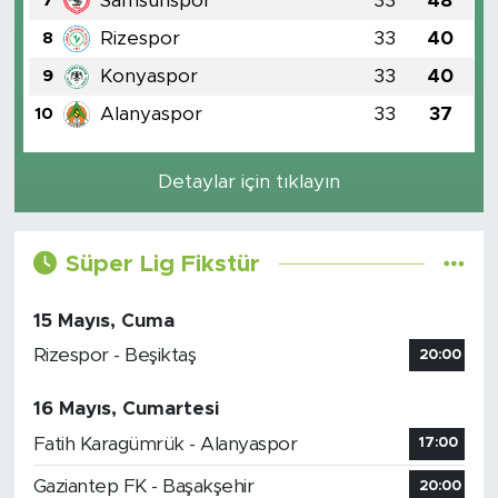
Samsunspor
33
48
7
Rizespor
33
40
8
Konyaspor
33
40
9
Alanyaspor
33
37
10
Detaylar için tıklayın
Süper Lig Fikstür
15 Mayıs, Cuma
Rizespor - Beşiktaş
20:00
16 Mayıs, Cumartesi
Fatih Karagümrük - Alanyaspor
17:00
Gaziantep FK - Başakşehir
20:00