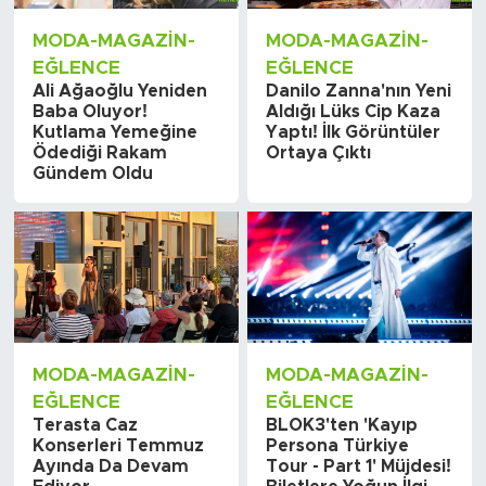
MODA-MAGAZIN-
MODA-MAGAZIN-
EĞLENCE
EĞLENCE
Ali Ağaoğlu Yeniden
Danilo Zanna'nın Yeni
Baba Oluyor!
Aldığı Lüks Cip Kaza
Kutlama Yemeğine
Yaptı! İlk Görüntüler
Ödediği Rakam
Ortaya Çıktı
Gündem Oldu
MODA-MAGAZIN-
MODA-MAGAZIN-
EĞLENCE
EĞLENCE
Terasta Caz
BLOK3'ten 'Kayıp
Konserleri Temmuz
Persona Türkiye
Ayında Da Devam
Tour - Part 1' Müjdesi!