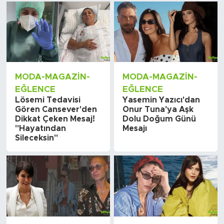
MODA-MAGAZIN-
MODA-MAGAZIN-
EĞLENCE
EĞLENCE
Lösemi Tedavisi
Yasemin Yazıcı'dan
Gören Cansever'den
Onur Tuna'ya Aşk
Dikkat Çeken Mesaj!
Dolu Doğum Günü
"Hayatından
Mesajı
Sileceksin"