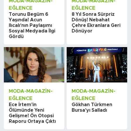
MODA-MAGAZIN-
MODA-MAGAZIN-
EĞLENCE
EĞLENCE
Torunu Begüm 6
8 Yıl Sonra Sürpriz
Yaşında! Acun
Dönüş! Nebahat
Ilıcalı'nın Paylaşımı
Çehre Ekranlara Geri
Sosyal Medyada İlgi
Dönüyor
Gördü
MODA-MAGAZIN-
MODA-MAGAZIN-
EĞLENCE
EĞLENCE
Ece İrtem'in
Gökhan Türkmen
Ölümünde Yeni
Bursa'yı Salladı
Gelişme! Ön Otopsi
Raporu Ortaya Çıktı