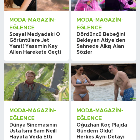
MODA-MAGAZIN-
MODA-MAGAZIN-
EĞLENCE
EĞLENCE
Sosyal Medyadaki O
Dördüncü Bebeğini
Görüntülere Jet
Bekleyen Atiye'den
Yanıt! Yasemin Kay
Sahnede Alkış Alan
Allen Harekete Geçti
Sözler
MODA-MAGAZIN-
MODA-MAGAZIN-
EĞLENCE
EĞLENCE
Dünya Sinemasının
Oğuzhan Koç Plajda
Usta İsmi Sam Neill
Gündem Oldu!
Hayata Veda Etti
Herkes Aynı Detayı