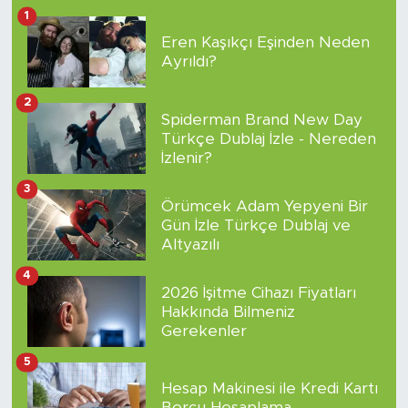
1
Eren Kaşıkçı Eşinden Neden
Ayrıldı?
2
Spiderman Brand New Day
Türkçe Dublaj İzle - Nereden
İzlenir?
3
Örümcek Adam Yepyeni Bir
Gün İzle Türkçe Dublaj ve
Altyazılı
4
2026 İşitme Cihazı Fiyatları
Hakkında Bilmeniz
Gerekenler
5
Hesap Makinesi ile Kredi Kartı
Borcu Hesaplama