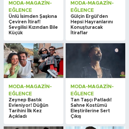
MODA-MAGAZIN-
MODA-MAGAZIN-
EĞLENCE
EĞLENCE
Ünlü İsimden Şaşkına
Gülçin Ergül'den
Çeviren İtiraf!
Hepsi Hayranlarını
Sevgilisi Kızından Bile
Konuşturacak
Küçük
İtiraflar
MODA-MAGAZIN-
MODA-MAGAZIN-
EĞLENCE
EĞLENCE
Zeynep Bastık
Tan Taşçı Patladı!
Evleniyor! Düğün
Sahne Kostümü
Tarihini İlk Kez
Eleştirilerine Sert
Açıkladı
Çıkış