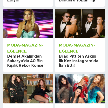
Ediyor
Biletlere Yoğun İlgi
MODA-MAGAZIN-
MODA-MAGAZIN-
EĞLENCE
EĞLENCE
Demet Akalın'dan
Brad Pitt'ten Aşkını
Sakarya'da 40 Bin
İlk Kez Instagram'da
Kişilik Rekor Konser
İlan Etti!