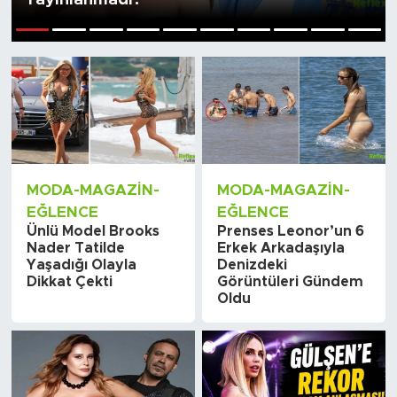
Sanat
1
2
3
4
5
6
7
8
9
10
Spor
Teknoloji
MODA-MAGAZIN-
MODA-MAGAZIN-
EĞLENCE
EĞLENCE
Ünlü Model Brooks
Prenses Leonor’un 6
Nader Tatilde
Erkek Arkadaşıyla
Yaşadığı Olayla
Denizdeki
Dikkat Çekti
Görüntüleri Gündem
Oldu