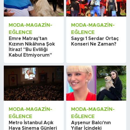
MODA-MAGAZIN-
MODA-MAGAZIN-
EĞLENCE
EĞLENCE
Emre Matraş'tan
Saygı 1 Serdar Ortaç
Kızının Nikâhına Şok
Konseri Ne Zaman?
İtiraz! "Bu Evliliği
Kabul Etmiyorum"
MODA-MAGAZIN-
MODA-MAGAZIN-
EĞLENCE
EĞLENCE
Metro İstanbul Açık
Ayşenur Balcı'nın
Hava Sinema Günleri
Yıllar İçindeki