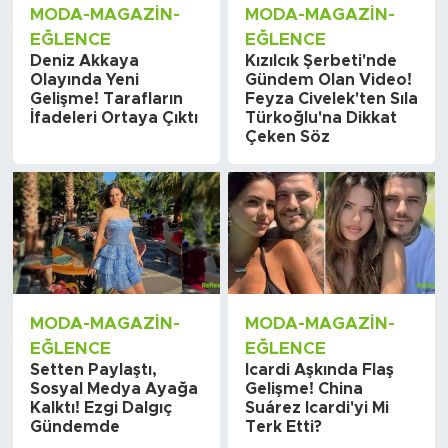
MODA-MAGAZIN-
MODA-MAGAZIN-
EĞLENCE
EĞLENCE
Deniz Akkaya
Kızılcık Şerbeti'nde
Olayında Yeni
Gündem Olan Video!
Gelişme! Tarafların
Feyza Civelek'ten Sıla
İfadeleri Ortaya Çıktı
Türkoğlu'na Dikkat
Çeken Söz
MODA-MAGAZIN-
MODA-MAGAZIN-
EĞLENCE
EĞLENCE
Setten Paylaştı,
Icardi Aşkında Flaş
Sosyal Medya Ayağa
Gelişme! China
Kalktı! Ezgi Dalgıç
Suárez Icardi'yi Mi
Gündemde
Terk Etti?