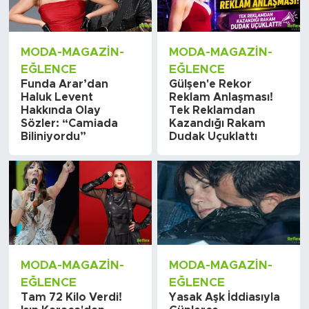
MODA-MAGAZIN-
MODA-MAGAZIN-
EĞLENCE
EĞLENCE
Funda Arar’dan
Gülşen'e Rekor
Haluk Levent
Reklam Anlaşması!
Hakkında Olay
Tek Reklamdan
Sözler: “Camiada
Kazandığı Rakam
Biliniyordu”
Dudak Uçuklattı
MODA-MAGAZIN-
MODA-MAGAZIN-
EĞLENCE
EĞLENCE
Tam 72 Kilo Verdi!
Yasak Aşk İddiasıyla