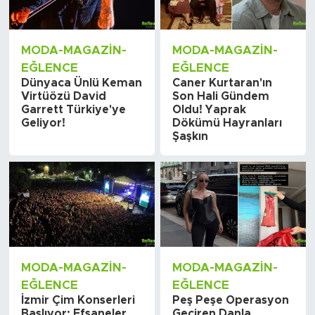
MODA-MAGAZIN-
MODA-MAGAZIN-
EĞLENCE
EĞLENCE
Dünyaca Ünlü Keman
Caner Kurtaran'ın
Virtüözü David
Son Hali Gündem
Garrett Türkiye'ye
Oldu! Yaprak
Geliyor!
Dökümü Hayranları
Şaşkın
MODA-MAGAZIN-
MODA-MAGAZIN-
EĞLENCE
EĞLENCE
İzmir Çim Konserleri
Peş Peşe Operasyon
Başlıyor: Efsaneler
Geçiren Danla