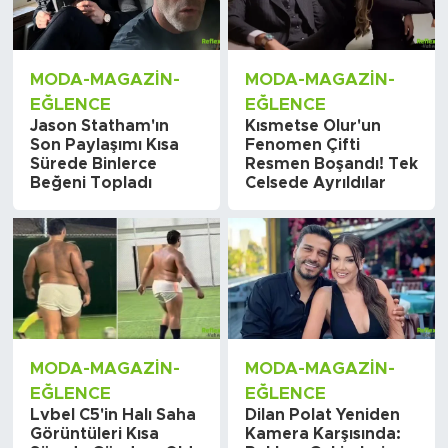
MODA-MAGAZIN-
MODA-MAGAZIN-
EĞLENCE
EĞLENCE
Jason Statham'ın
Kısmetse Olur'un
Son Paylaşımı Kısa
Fenomen Çifti
Sürede Binlerce
Resmen Boşandı! Tek
Beğeni Topladı
Celsede Ayrıldılar
MODA-MAGAZIN-
MODA-MAGAZIN-
EĞLENCE
EĞLENCE
Lvbel C5'in Halı Saha
Dilan Polat Yeniden
Görüntüleri Kısa
Kamera Karşısında: