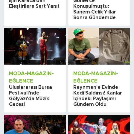
Işın Karaca'dan
Günlerce
Eleştirilere Sert Yanıt
Konuşulmuştu:
Sanem Çelik Yıllar
Sonra Gündemde
MODA-MAGAZIN-
MODA-MAGAZIN-
EĞLENCE
EĞLENCE
Uluslararası Bursa
Reynmen'e Evinde
Festivali'nde
Kedi Saldırısı! Kanlar
Gölyazı'da Müzik
İçindeki Paylaşımı
Gecesi
Gündem Oldu