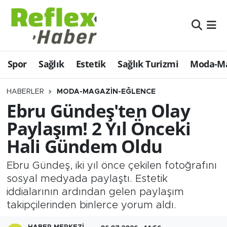
Eğitim
Nöbetçi Eczaneler
Spor
Sağlık
Estetik
Sağlık Turizmi
Moda-Ma
Estetik
Hava Durumu
Firmalardan
Namaz Vakitleri
HABERLER
MODA-MAGAZIN-EĞLENCE
Ebru Gündeş'ten Olay
Güncel
Trafik Durumu
Paylaşım! 2 Yıl Önceki
Hali Gündem Oldu
İş ve Ekonomi
Şampiyonlar Ligi Puan Durumu ve Fikstür
Ebru Gündeş, iki yıl önce çekilen fotoğrafını
Moda-Magazin-Eğlence
Tüm Manşetler
sosyal medyada paylaştı. Estetik
iddialarının ardından gelen paylaşım
Sağlık
Son Dakika Haberleri
takipçilerinden binlerce yorum aldı.
Sağlık Turizmi
Haber Arşivi