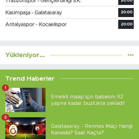
Trabzonspor - Gençlerbirliği S.K.
20:00
Kasımpaşa - Galatasaray
20:00
Antalyaspor - Kocaelispor
20:00
Yükleniyor...
Trend Haberler
1
Emekli maaşı için babasını 92
yaşına kadar buzlukta sakladı!
2
Galatasaray - Rennes Maçı Hangi
Kanalda? Saat Kaçta?