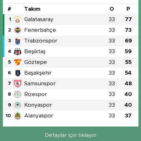
#
Takım
O
P
Galatasaray
33
77
1
Fenerbahçe
33
73
2
Trabzonspor
33
69
3
Beşiktaş
33
59
4
Göztepe
33
55
5
Başakşehir
33
54
6
Samsunspor
33
48
7
Rizespor
33
40
8
Konyaspor
33
40
9
Alanyaspor
33
37
10
Detaylar için tıklayın