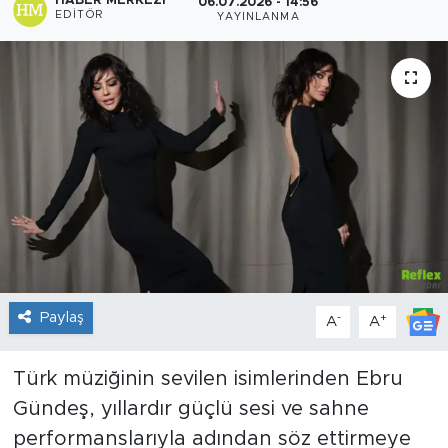
HABER MERKEZI
06.07.2026 - 14:56
EDITÖR
YAYINLANMA
Sanat
Spor
Teknoloji
Paylaş
-
+
A
A
Türk müziğinin sevilen isimlerinden Ebru
Gündeş, yıllardır güçlü sesi ve sahne
performanslarıyla adından söz ettirmeye