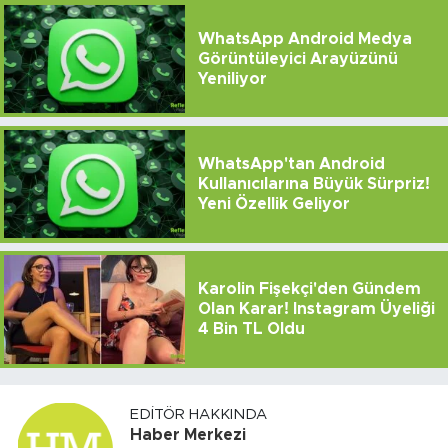
WhatsApp Android Medya
Görüntüleyici Arayüzünü
Yeniliyor
WhatsApp'tan Android
Kullanıcılarına Büyük Sürpriz!
Yeni Özellik Geliyor
Karolin Fişekçi'den Gündem
Olan Karar! Instagram Üyeliği
4 Bin TL Oldu
EDITÖR HAKKINDA
Haber Merkezi