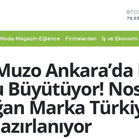
DOL
45,4
EUR
53,3
STER
Moda-Magazin-Eğlence
Firmalardan
İş ve Ekonomi
61,6
G.AL
6862
Muzo Ankara’da 
BİST
14.5
BITC
 Büyütüyor! Nos
79.59
ğan Marka Türki
azırlanıyor