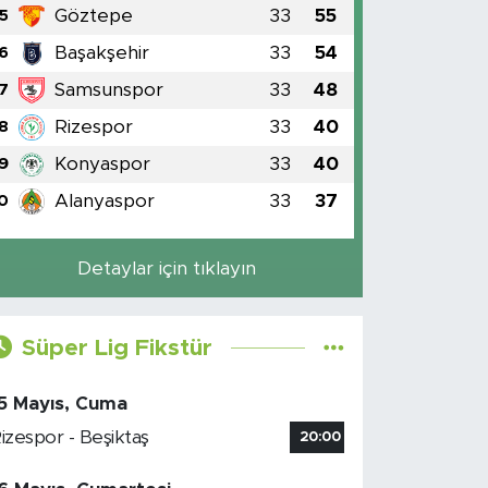
Göztepe
33
55
5
Başakşehir
33
54
6
Samsunspor
33
48
7
Rizespor
33
40
8
Konyaspor
33
40
9
Alanyaspor
33
37
0
Detaylar için tıklayın
Süper Lig Fikstür
5 Mayıs, Cuma
izespor - Beşiktaş
20:00