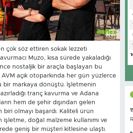
n çok söz ettiren sokak lezzeti
1
Kavurmacı Muzo, kısa sürede yakaladığı
önce nostaljik bir araçla başlayan bu
 AVM açık otoparkında her gün yüzlerce
ü bir markaya dönüştü. İşletmenin
hazırladığı tranç kavurma ve Adana
ların hem de şehir dışından gelen
1
 biri olmayı başardı. Kaliteli ürün
R
an işletme, doğal malzeme kullanımı ve
e geniş bir müşteri kitlesine ulaştı.