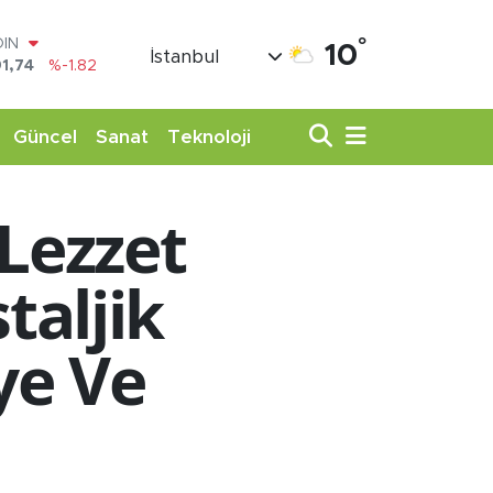
°
AR
10
İstanbul
3620
%0.02
O
8690
%0.19
LİN
Güncel
Sanat
Teknoloji
0380
%0.18
TIN
,09000
%0.19
Lezzet
100
98,00
%0
OIN
taljik
1,74
%-1.82
ye Ve