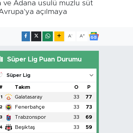
a ve Adana usulü muzlu süt
e Avrupa'ya açılmaya
-
+
A
A
Süper Lig Puan Durumu
Süper Lig
#
Takım
O
P
Galatasaray
33
77
1
Fenerbahçe
33
73
2
Trabzonspor
33
69
3
Beşiktaş
33
59
4