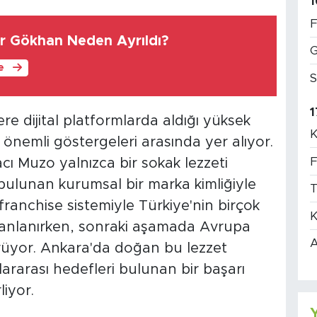
1
F
er Gökhan Neden Ayrıldı?
G
le
S
1
e dijital platformlarda aldığı yüksek
K
n önemli göstergeleri arasında yer alıyor.
F
 Muzo yalnızca bir sokak lezzeti
bulunan kurumsal bir marka kimliğiyle
T
ranchise sistemiyle Türkiye'nin birçok
K
planlanırken, sonraki aşamada Avrupa
A
ürüyor. Ankara'da doğan bu lezzet
lararası hedefleri bulunan bir başarı
iyor.
Y