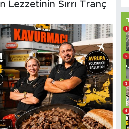
Lezzetinin Sırrı Tranç
1
2
3
4