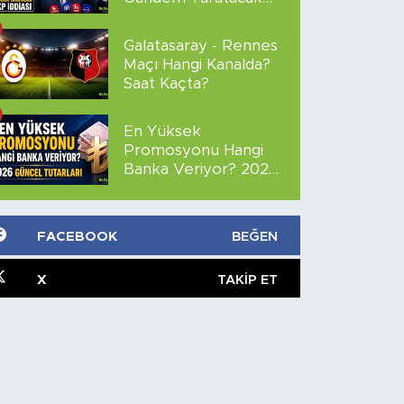
AKP İddiası
Galatasaray - Rennes
Maçı Hangi Kanalda?
Saat Kaçta?
En Yüksek
Promosyonu Hangi
Banka Veriyor? 2026
Güncel Tutarları
FACEBOOK
BEĞEN
X
TAKIP ET