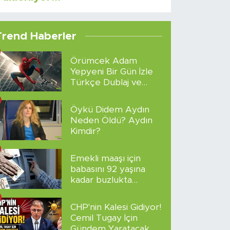
Trend Haberler
Örümcek Adam
Yepyeni Bir Gün İzle
Türkçe Dublaj ve
Altyazılı
Öykü Didem Aydın
Neden Öldü? Aydın
Kimdir?
Emekli maaşı için
babasını 92 yaşına
kadar buzlukta
sakladı!
CHP'nin Kalesi Gidiyor!
Cemil Tugay İçin
Gündem Yaratacak