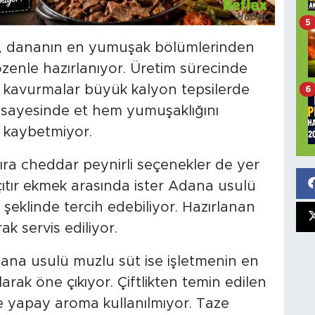
5
r, dananın en yumuşak bölümlerinden
 özenle hazırlanıyor. Üretim sürecinde
ve kavurmalar büyük kalyon tepsilerde
6
m sayesinde et hem yumuşaklığını
 kaybetmiyor.
ra cheddar peynirli seçenekler de yer
 çıtır ekmek arasında ister Adana usulü
 şeklinde tercih edebiliyor. Hazırlanan
ak servis ediliyor.
na usulü muzlu süt ise işletmenin en
larak öne çıkıyor. Çiftlikten temin edilen
te yapay aroma kullanılmıyor. Taze