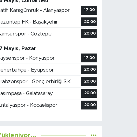
6 Mayıs, Cumartesi
atih Karagümrük - Alanyaspor
17:00
aziantep FK - Başakşehir
20:00
amsunspor - Göztepe
20:00
7 Mayıs, Pazar
ayserispor - Konyaspor
17:00
enerbahçe - Eyüpspor
20:00
rabzonspor - Gençlerbirliği S.K.
20:00
asımpaşa - Galatasaray
20:00
ntalyaspor - Kocaelispor
20:00
ükleniyor...