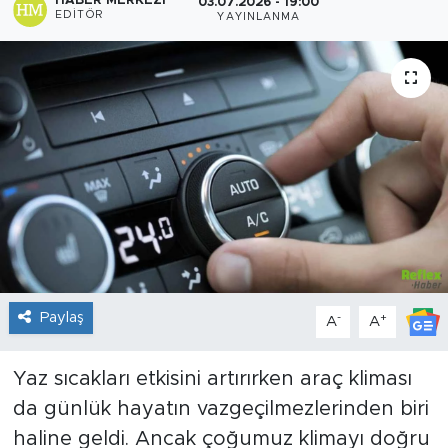
HABER MERKEZI
03.07.2026 - 19:00
EDITÖR
YAYINLANMA
Sanat
Spor
Teknoloji
Paylaş
-
+
A
A
Yaz sıcakları etkisini artırırken araç kliması
da günlük hayatın vazgeçilmezlerinden biri
haline geldi. Ancak çoğumuz klimayı doğru