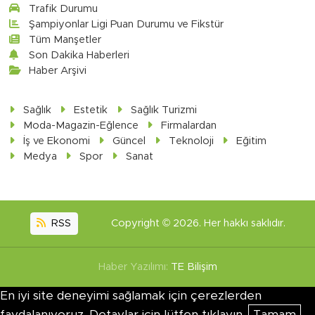
Trafik Durumu
Şampiyonlar Ligi Puan Durumu ve Fikstür
Tüm Manşetler
Son Dakika Haberleri
Haber Arşivi
Sağlık
Estetik
Sağlık Turizmi
Moda-Magazin-Eğlence
Firmalardan
İş ve Ekonomi
Güncel
Teknoloji
Eğitim
Medya
Spor
Sanat
RSS
Copyright © 2026. Her hakkı saklıdır.
Haber Yazılımı:
TE Bilişim
En iyi site deneyimi sağlamak için çerezlerden
faydalanıyoruz. Detaylar için lütfen tıklayın.
Tamam