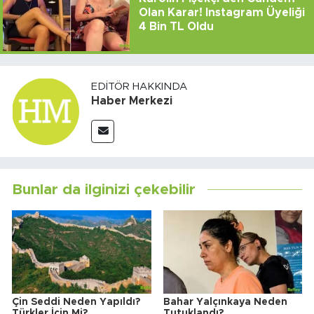
Olan Karar! Instagram Üyeliği
4 Bin TL Oldu
EDITÖR HAKKINDA
Haber Merkezi
Bunlar da ilginizi çekebilir
Çin Seddi Neden Yapıldı?
Bahar Yalçınkaya Neden
Türkler İçin Mi?
Tutuklandı?