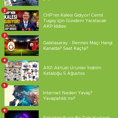
2
CHP'nin Kalesi Gidiyor! Cemil
Tugay İçin Gündem Yaratacak
AKP İddiası
3
Galatasaray - Rennes Maçı Hangi
Kanalda? Saat Kaçta?
4
A101 Aktüel Ürünler İndirim
Kataloğu 5 Ağustos
5
İnternet Neden Yavaş?
Yavaşlatıldı mı?
6
Şirketimi Evsiz Bir Dahi Kurtardı