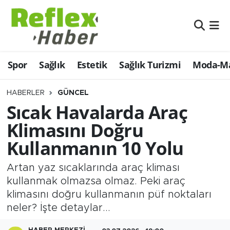
Eğitim
Nöbetçi Eczaneler
Spor
Sağlık
Estetik
Sağlık Turizmi
Moda-Ma
Estetik
Hava Durumu
Firmalardan
Namaz Vakitleri
HABERLER
GÜNCEL
Sıcak Havalarda Araç
Güncel
Trafik Durumu
Klimasını Doğru
Kullanmanın 10 Yolu
İş ve Ekonomi
Şampiyonlar Ligi Puan Durumu ve Fikstür
Artan yaz sıcaklarında araç kliması
Moda-Magazin-Eğlence
Tüm Manşetler
kullanmak olmazsa olmaz. Peki araç
klimasını doğru kullanmanın püf noktaları
Sağlık
Son Dakika Haberleri
neler? İşte detaylar...
Sağlık Turizmi
Haber Arşivi