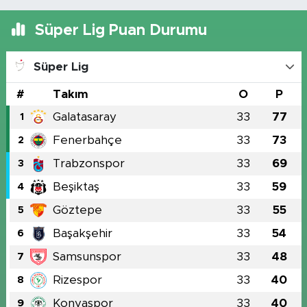
Süper Lig Puan Durumu
Süper Lig
#
Takım
O
P
Galatasaray
33
77
1
Fenerbahçe
33
73
2
Trabzonspor
33
69
3
Beşiktaş
33
59
4
Göztepe
33
55
5
Başakşehir
33
54
6
Samsunspor
33
48
7
Rizespor
33
40
8
Konyaspor
33
40
9