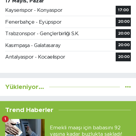
17 Mayıs, Pazar
Kayserispor - Konyaspor
17:00
Fenerbahçe - Eyüpspor
20:00
Trabzonspor - Gençlerbirliği S.K.
20:00
Kasımpaşa - Galatasaray
20:00
Antalyaspor - Kocaelispor
20:00
Yükleniyor...
Trend Haberler
1
Emekli maaşı için babasını 92
yaşına kadar buzlukta sakladı!