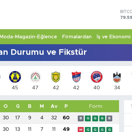
BITC
79.59
DOL
45,4
EUR
Moda-Magazin-Eğlence
Firmalardan
İş ve Ekonomi
53,3
STER
an Durumu ve Fikstür
61,6
G.AL
6862
BİST
14.5
45
47
42
42
40
34
O
G
B
M
Av
P
Form
30
17
9
4
32
60
B
G
G
G
B
30
13
11
7
11
49
M
G
G
G
G