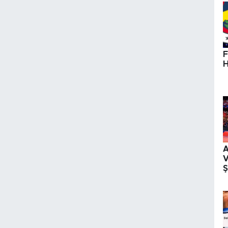
F
H
A
V
Ş
K