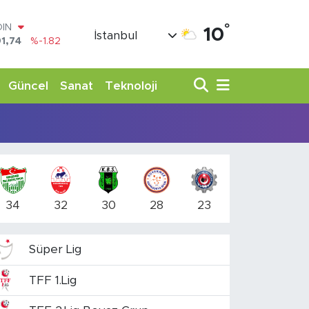
°
OIN
10
İstanbul
1,74
%-1.82
AR
3620
%0.02
O
Güncel
Sanat
Teknoloji
8690
%0.19
LİN
0380
%0.18
TIN
,09000
%0.19
100
98,00
%0
34
32
30
28
23
Süper Lig
TFF 1.Lig