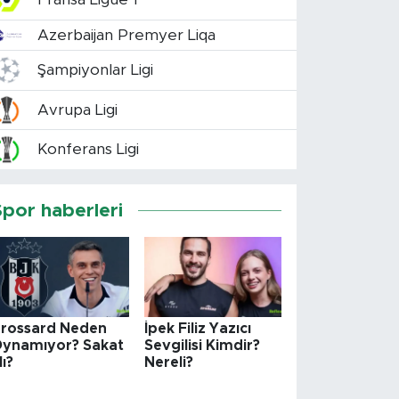
Azerbaijan Premyer Liqa
Şampiyonlar Ligi
Avrupa Ligi
Konferans Ligi
Spor haberleri
rossard Neden
İpek Filiz Yazıcı
ynamıyor? Sakat
Sevgilisi Kimdir?
ı?
Nereli?