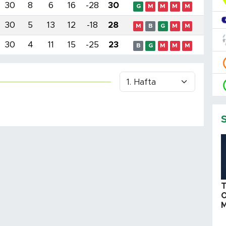
30
8
6
16
-28
30
G
M
M
M
M
30
5
13
12
-18
28
M
B
G
M
M
30
4
11
15
-25
23
B
G
M
M
M
T
O
M