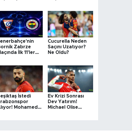
Dostu Başkanlığa
Hazırlanıyor!
enerbahçe'nin
Cucurella Neden
ornik Zabrze
Saçını Uzatıyor?
açında İlk 11'ler
Ne Oldu?
elli Oldu
eşiktaş İstedi
Ev Krizi Sonrası
rabzonspor
Dev Yatırım!
lıyor! Mohamed
Michael Olise
alah Transferinde
Kesenin Ağzını Açtı
ılın Sürprizi