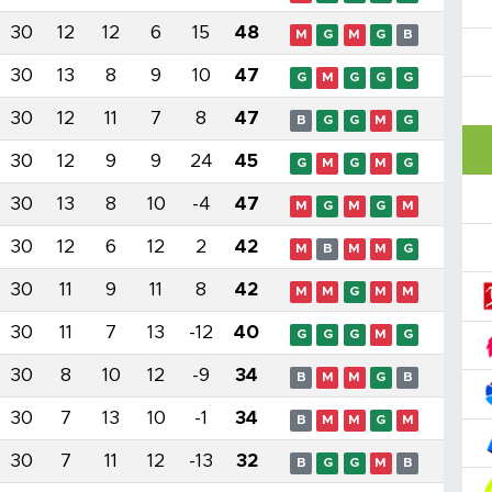
30
12
12
6
15
48
M
G
M
G
B
30
13
8
9
10
47
G
M
G
G
G
30
12
11
7
8
47
B
G
G
M
G
30
12
9
9
24
45
G
M
G
M
G
30
13
8
10
-4
47
M
G
M
G
M
30
12
6
12
2
42
M
B
M
M
G
30
11
9
11
8
42
M
M
G
M
M
30
11
7
13
-12
40
G
G
G
M
G
30
8
10
12
-9
34
B
M
M
G
B
30
7
13
10
-1
34
B
M
M
G
M
30
7
11
12
-13
32
B
G
G
M
B