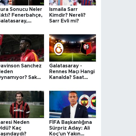
ura Sonucu Neler
Ismaila Sarr
ıktı? Fenerbahçe,
Kimdir? Nereli?
alatasaray,
Sarr Evli mi?
rabzonspor
imle Eşleşti?
avinson Sanchez
Galatasaray -
Neden
Rennes Maçı Hangi
ynamıyor? Sakat
Kanalda? Saat
ı?
Kaçta?
aresi Neden
FİFA Başkanlığına
ldü? Kaç
Sürpriz Aday: Ali
aşındaydı?
Koç'un Yakın