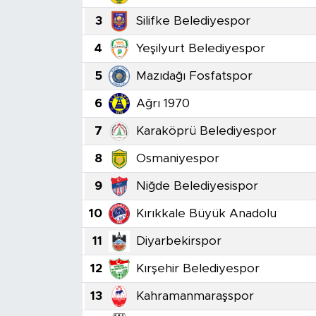
3
Silifke Belediyespor
Sanat
4
Yeşilyurt Belediyespor
Spor
5
Mazıdağı Fosfatspor
Teknoloji
6
Ağrı 1970
7
Karaköprü Belediyespor
8
Osmaniyespor
9
Niğde Belediyesispor
10
Kırıkkale Büyük Anadolu
11
Diyarbekirspor
12
Kırşehir Belediyespor
13
Kahramanmaraşspor