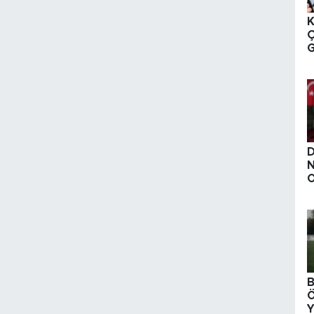
K
Ç
G
T
K
D
O
m
B
Ö
Y