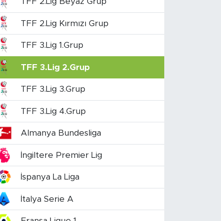
TFF 2.Lig Beyaz Grup
TFF 2.Lig Kırmızı Grup
TFF 3.Lig 1.Grup
TFF 3.Lig 2.Grup
TFF 3.Lig 3.Grup
TFF 3.Lig 4.Grup
Almanya Bundesliga
İngiltere Premier Lig
İspanya La Liga
İtalya Serie A
Fransa Ligue 1