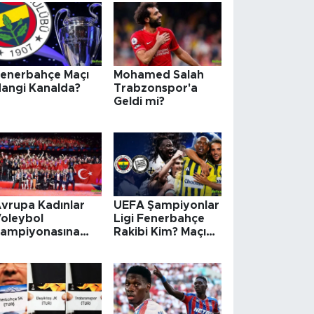
enerbahçe Maçı
Mohamed Salah
angi Kanalda?
Trabzonspor'a
Geldi mi?
vrupa Kadınlar
UEFA Şampiyonlar
oleybol
Ligi Fenerbahçe
ampiyonasına
Rakibi Kim? Maçı
aç Gün Var?
Ne Zaman?