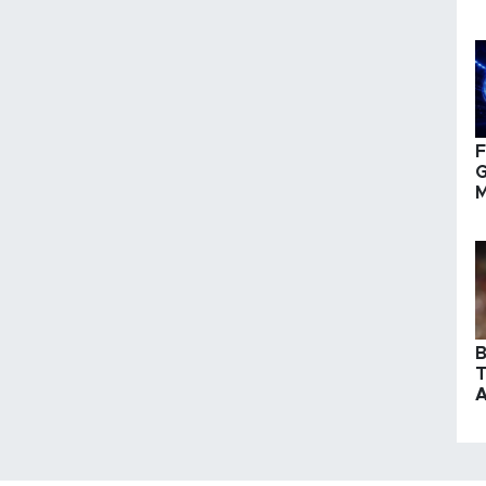
F
G
M
B
B
T
A
S
Y