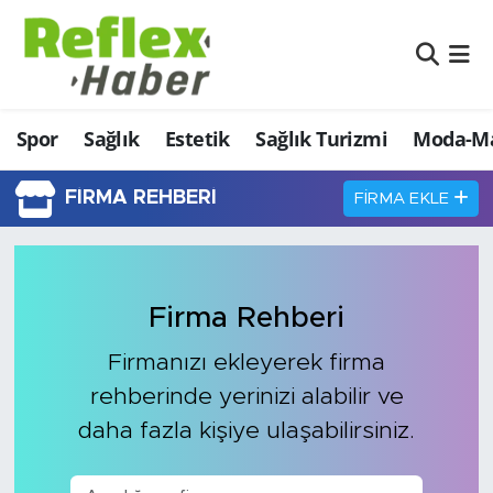
Eğitim
Nöbetçi Eczaneler
Spor
Sağlık
Estetik
Sağlık Turizmi
Moda-Ma
Estetik
Hava Durumu
Firmalardan
Namaz Vakitleri
FIRMA REHBERI
FIRMA EKLE
Güncel
Trafik Durumu
İş ve Ekonomi
Şampiyonlar Ligi Puan Durumu ve Fikstür
Firma Rehberi
Firmanızı ekleyerek firma
Moda-Magazin-Eğlence
Tüm Manşetler
rehberinde yerinizi alabilir ve
Sağlık
Son Dakika Haberleri
daha fazla kişiye ulaşabilirsiniz.
Sağlık Turizmi
Haber Arşivi