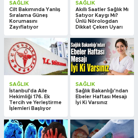
SAĞLIK
SAĞLIK
Cilt Bakımında Yanlış
Akıllı Saatler Sağlık Mı
Sıralama Güneş
Satıyor Kaygı Mı?
Korumasını
Ünlü Nörologdan
Zayıflatıyor
Dikkat Çeken Uyarı
SAĞLIK
SAĞLIK
İstanbul'da Aile
Sağlık Bakanlığı’ndan
Hekimliği 176. Ek
Ebeler Haftası Mesajı
Tercih ve Yerleştirme
İyi Ki Varsınız
İşlemleri Başlıyor