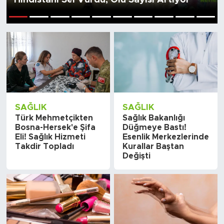
Sanat
1
2
3
4
5
6
7
8
9
10
Spor
Teknoloji
SAĞLIK
SAĞLIK
Türk Mehmetçikten
Sağlık Bakanlığı
Bosna-Hersek'e Şifa
Düğmeye Bastı!
Eli! Sağlık Hizmeti
Esenlik Merkezlerinde
Takdir Topladı
Kurallar Baştan
Değişti