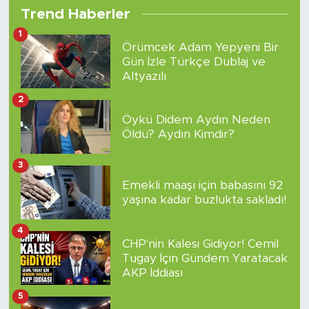
Trend Haberler
1
Örümcek Adam Yepyeni Bir
Gün İzle Türkçe Dublaj ve
Altyazılı
2
Öykü Didem Aydın Neden
Öldü? Aydın Kimdir?
3
Emekli maaşı için babasını 92
yaşına kadar buzlukta sakladı!
4
CHP'nin Kalesi Gidiyor! Cemil
Tugay İçin Gündem Yaratacak
AKP İddiası
5