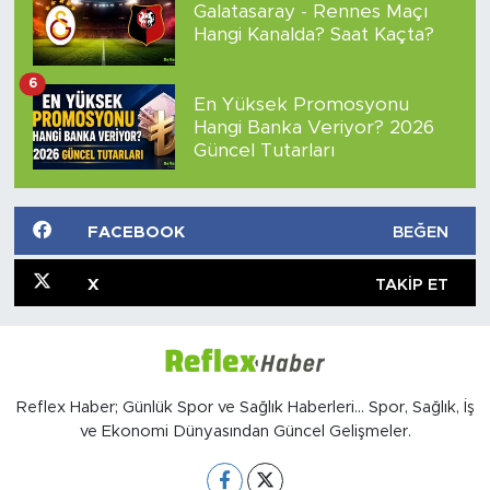
Galatasaray - Rennes Maçı
Hangi Kanalda? Saat Kaçta?
6
En Yüksek Promosyonu
Hangi Banka Veriyor? 2026
Güncel Tutarları
FACEBOOK
BEĞEN
X
TAKIP ET
Reflex Haber; Günlük Spor ve Sağlık Haberleri... Spor, Sağlık, İş
ve Ekonomi Dünyasından Güncel Gelişmeler.