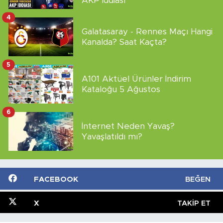
AKP İddiası
4
Galatasaray - Rennes Maçı Hangi
Kanalda? Saat Kaçta?
5
A101 Aktüel Ürünler İndirim
Kataloğu 5 Ağustos
6
İnternet Neden Yavaş?
Yavaşlatıldı mı?
FACEBOOK
BEĞEN
X
TAKIP ET