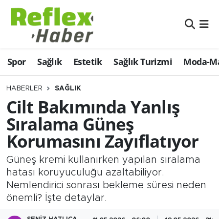
Eğitim
Nöbetçi Eczaneler
Spor
Sağlık
Estetik
Sağlık Turizmi
Moda-Ma
Estetik
Hava Durumu
Firmalardan
Namaz Vakitleri
HABERLER
SAĞLIK
Cilt Bakımında Yanlış
Güncel
Trafik Durumu
Sıralama Güneş
Korumasını Zayıflatıyor
İş ve Ekonomi
Şampiyonlar Ligi Puan Durumu ve Fikstür
Güneş kremi kullanırken yapılan sıralama
Moda-Magazin-Eğlence
Tüm Manşetler
hatası koruyuculuğu azaltabiliyor.
Nemlendirici sonrası bekleme süresi neden
Sağlık
Son Dakika Haberleri
önemli? İşte detaylar.
Sağlık Turizmi
Haber Arşivi