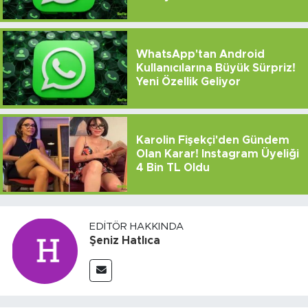
WhatsApp'tan Android
Kullanıcılarına Büyük Sürpriz!
Yeni Özellik Geliyor
Karolin Fişekçi'den Gündem
Olan Karar! Instagram Üyeliği
4 Bin TL Oldu
EDITÖR HAKKINDA
Şeniz Hatlıca