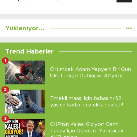
Yükleniyor...
Trend Haberler
1
Örümcek Adam Yepyeni Bir Gün
İzle Türkçe Dublaj ve Altyazılı
2
Emekli maaşı için babasını 92
yaşına kadar buzlukta sakladı!
3
CHP'nin Kalesi Gidiyor! Cemil
Tugay İçin Gündem Yaratacak