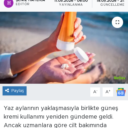
ŞENIZ HATLICA
11.05.2026 - 06:00
18.05.2026 - 21:1
EDITÖR
YAYINLANMA
GÜNCELLEME
Sanat
Spor
Teknoloji
Paylaş
-
+
A
A
Yaz aylarının yaklaşmasıyla birlikte güneş
kremi kullanımı yeniden gündeme geldi.
Ancak uzmanlara göre cilt bakımında