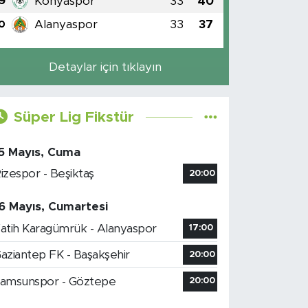
Konyaspor
33
40
9
Alanyaspor
33
37
0
Detaylar için tıklayın
Süper Lig Fikstür
5 Mayıs, Cuma
izespor - Beşiktaş
20:00
6 Mayıs, Cumartesi
atih Karagümrük - Alanyaspor
17:00
aziantep FK - Başakşehir
20:00
amsunspor - Göztepe
20:00