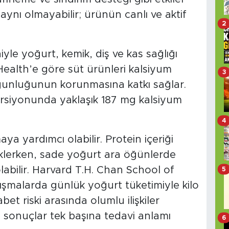
 aynı olmayabilir; ürünün canlı ve aktif
2
yle yoğurt, kemik, diş ve kas sağlığı
Health’e göre süt ürünleri kalsiyum
3
ğunluğunun korunmasına katkı sağlar.
rsiyonunda yaklaşık 187 mg kalsiyum
4
ya yardımcı olabilir. Protein içeriği
lerken, sade yoğurt ara öğünlerde
 olabilir. Harvard T.H. Chan School of
5
lışmalarda günlük yoğurt tüketimiyle kilo
bet riski arasında olumlu ilişkiler
 sonuçlar tek başına tedavi anlamı
6