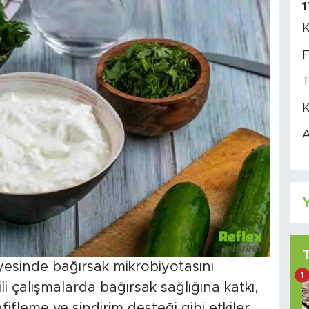
1
K
F
T
K
A
Y
ayesinde bağırsak mikrobiyotasını
1
gili çalışmalarda bağırsak sağlığına katkı,
afifleme ve sindirim desteği gibi etkiler