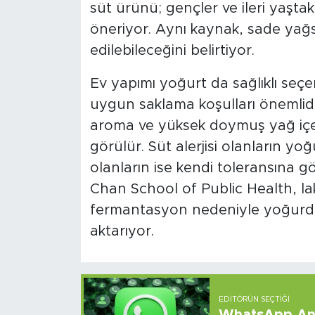
süt ürünü; gençler ve ileri yaştak
öneriyor. Aynı kaynak, sade yağ
edilebileceğini belirtiyor.
Ev yapımı yoğurt da sağlıklı seçe
uygun saklama koşulları önemlidir
aroma ve yüksek doymuş yağ iç
görülür. Süt alerjisi olanların yo
olanların ise kendi toleransına g
Chan School of Public Health, lakt
fermantasyon nedeniyle yoğurdu
aktarıyor.
EDITÖRÜN SEÇTIĞI
WhatsApp And