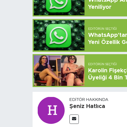
Yeniliyor
EDITÖRÜN SEÇTIĞI
WhatsApp'tan 
Yeni Özellik G
EDITÖRÜN SEÇTIĞI
Karolin Fişek
Üyeliği 4 Bin
EDITÖR HAKKINDA
Şeniz Hatlıca