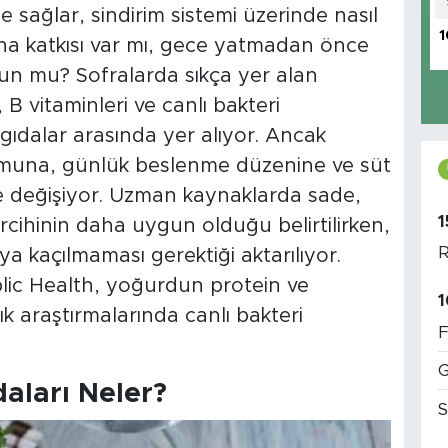
ağlar, sindirim sistemi üzerinde nasıl
1
ğına katkısı var mı, gece yatmadan önce
un mu? Sofralarda sıkça yer alan
 B vitaminleri ve canlı bakteri
gıdalar arasında yer alıyor. Ancak
rumuna, günlük beslenme düzenine ve süt
e değişiyor. Uzman kaynaklarda sade,
1
rcihinin daha uygun olduğu belirtilirken,
R
a kaçılmaması gerektiği aktarılıyor.
lic Health, yoğurdun protein ve
1
k araştırmalarında canlı bakteri
F
G
aları Neler?
S