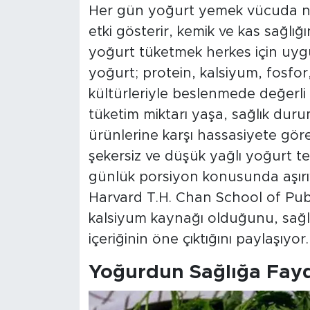
Her gün yoğurt yemek vücuda ne s
etki gösterir, kemik ve kas sağlı
yoğurt tüketmek herkes için uyg
yoğurt; protein, kalsiyum, fosfor,
kültürleriyle beslenmede değerli 
tüketim miktarı yaşa, sağlık du
ürünlerine karşı hassasiyete gör
şekersiz ve düşük yağlı yoğurt te
günlük porsiyon konusunda aşırıy
Harvard T.H. Chan School of Pub
kalsiyum kaynağı olduğunu, sağlı
içeriğinin öne çıktığını paylaşıyor.
Yoğurdun Sağlığa Fayd