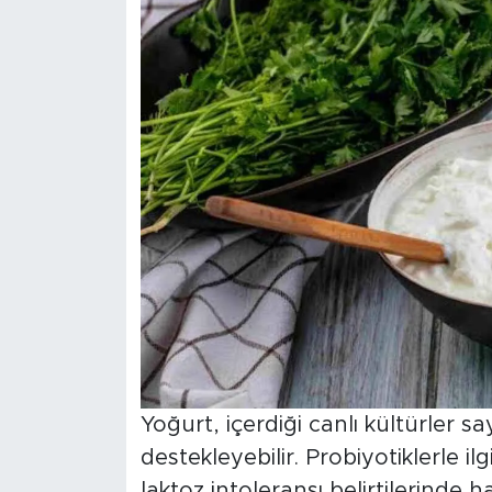
Yoğurt, içerdiği canlı kültürler s
destekleyebilir. Probiyotiklerle il
laktoz intoleransı belirtilerinde h