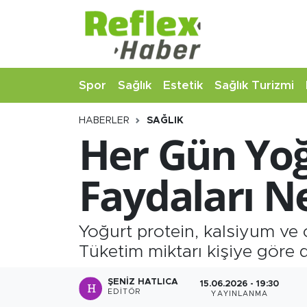
Eğitim
Nöbetçi Eczaneler
Spor
Sağlık
Estetik
Sağlık Turizmi
Estetik
Hava Durumu
HABERLER
SAĞLIK
Firmalardan
Namaz Vakitleri
Her Gün Yoğ
Güncel
Trafik Durumu
Faydaları Ne
İş ve Ekonomi
Şampiyonlar Ligi Puan Durumu ve Fikstür
Moda-Magazin-Eğlence
Tüm Manşetler
Yoğurt protein, kalsiyum ve ca
Tüketim miktarı kişiye göre d
Sağlık
Son Dakika Haberleri
ŞENIZ HATLICA
15.06.2026 - 19:30
EDITÖR
YAYINLANMA
Sağlık Turizmi
Haber Arşivi