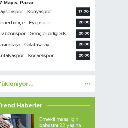
7 Mayıs, Pazar
ayserispor - Konyaspor
17:00
enerbahçe - Eyüpspor
20:00
rabzonspor - Gençlerbirliği S.K.
20:00
asımpaşa - Galatasaray
20:00
ntalyaspor - Kocaelispor
20:00
ükleniyor...
Trend Haberler
Emekli maaşı için
babasını 92 yaşına