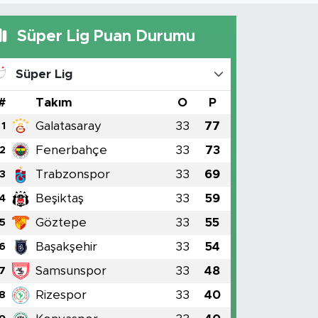
Süper Lig Puan Durumu
Süper Lig
#
Takım
O
P
Galatasaray
33
77
1
Fenerbahçe
33
73
2
Trabzonspor
33
69
3
Beşiktaş
33
59
4
Göztepe
33
55
5
Başakşehir
33
54
6
Samsunspor
33
48
7
Rizespor
33
40
8