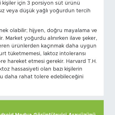
i kişiler için 3 porsiyon süt ürünü
sız veya düşük yağlı yoğurdun tercih
nek olabilir; hijyen, doğru mayalama ve
. Market yoğurdu alınırken ilave şeker,
eren ürünlerden kaçınmak daha uygun
ğurt tüketmemesi, laktoz intoleransı
öre hareket etmesi gerekir. Harvard T.H.
oz hassasiyeti olan bazı kişilerin
 daha rahat tolere edebileceğini
roid Medya Görüntüleyici Arayüzünü