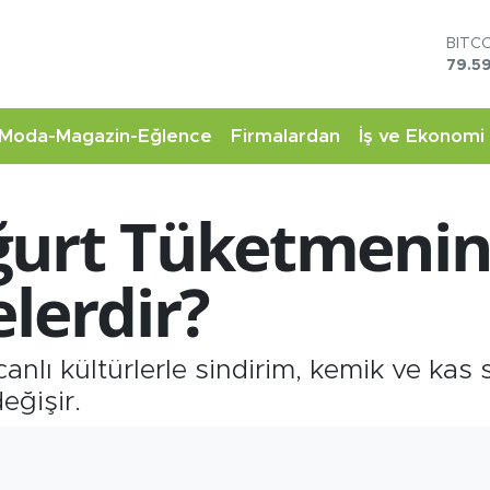
DOL
45,4
EUR
53,3
STER
Moda-Magazin-Eğlence
Firmalardan
İş ve Ekonomi
61,6
G.AL
6862
urt Tüketmenin 
BİST
14.5
BITC
lerdir?
79.59
nlı kültürlerle sindirim, kemik ve kas s
eğişir.