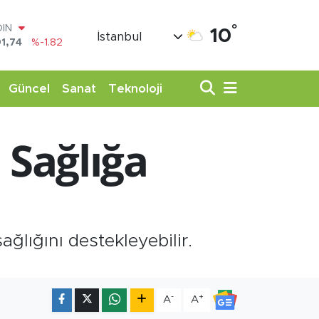
°
AR
10
İstanbul
3620
%0.02
O
8690
%0.19
LİN
Güncel
Sanat
Teknoloji
0380
%0.18
TIN
,09000
%0.19
Sağlığa
100
98,00
%0
OIN
1,74
%-1.82
ağlığını destekleyebilir.
-
+
A
A