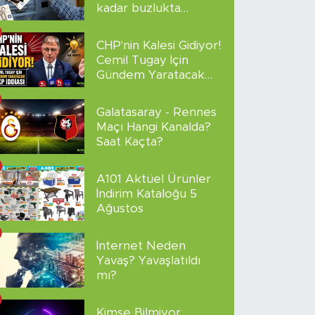
kadar buzlukta
sakladı!
CHP'nin Kalesi Gidiyor!
Cemil Tugay İçin
Gündem Yaratacak
AKP İddiası
Galatasaray - Rennes
Maçı Hangi Kanalda?
Saat Kaçta?
A101 Aktüel Ürünler
İndirim Kataloğu 5
Ağustos
İnternet Neden
Yavaş? Yavaşlatıldı
mı?
Kimse Bilmiyor