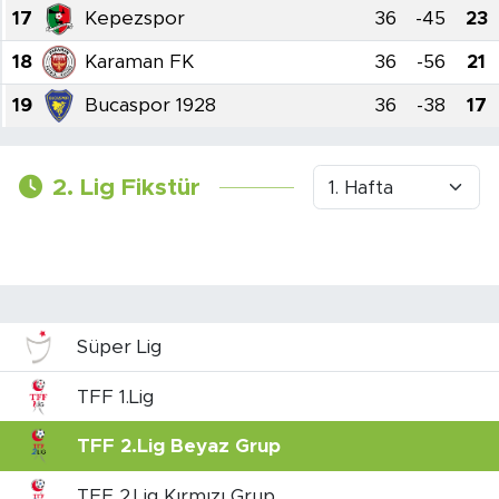
17
Kepezspor
36
-45
23
18
Karaman FK
36
-56
21
19
Bucaspor 1928
36
-38
17
2. Lig Fikstür
Süper Lig
TFF 1.Lig
TFF 2.Lig Beyaz Grup
TFF 2.Lig Kırmızı Grup