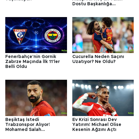
Dostu Başkanlığa
Hazırlanıyor!
Fenerbahçe'nin Gornik
Cucurella Neden Saçını
Zabrze Maçında İlk 11'ler
Uzatıyor? Ne Oldu?
Belli Oldu
Beşiktaş İstedi
Ev Krizi Sonrası Dev
Trabzonspor Alıyor!
Yatırım! Michael Olise
Mohamed Salah
Kesenin Ağzını Açtı
Transferinde Yılın Sürprizi