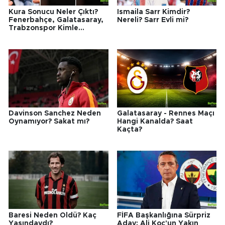
Kura Sonucu Neler Çıktı?
Ismaila Sarr Kimdir?
Fenerbahçe, Galatasaray,
Nereli? Sarr Evli mi?
Trabzonspor Kimle
Eşleşti?
Davinson Sanchez Neden
Galatasaray - Rennes Maçı
Oynamıyor? Sakat mı?
Hangi Kanalda? Saat
Kaçta?
Baresi Neden Öldü? Kaç
FİFA Başkanlığına Sürpriz
Yaşındaydı?
Aday: Ali Koç'un Yakın