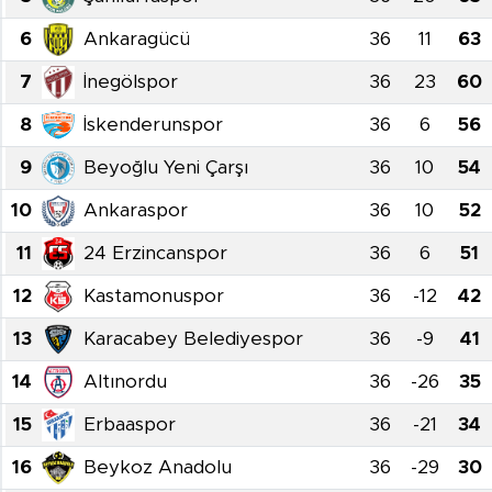
Sanat
6
Ankaragücü
36
11
63
7
İnegölspor
36
23
60
Spor
8
İskenderunspor
36
6
56
Teknoloji
9
Beyoğlu Yeni Çarşı
36
10
54
10
Ankaraspor
36
10
52
11
24 Erzincanspor
36
6
51
12
Kastamonuspor
36
-12
42
13
Karacabey Belediyespor
36
-9
41
14
Altınordu
36
-26
35
15
Erbaaspor
36
-21
34
16
Beykoz Anadolu
36
-29
30