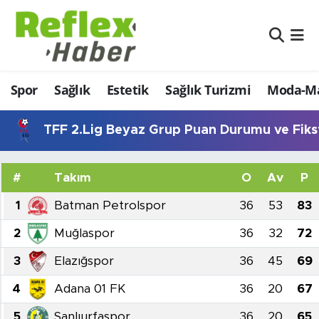
Eğitim
Nöbetçi Eczaneler
Spor
Sağlık
Estetik
Sağlık Turizmi
Moda-Ma
Estetik
Hava Durumu
Firmalardan
Namaz Vakitleri
TFF 2.Lig Beyaz Grup Puan Durumu ve Fiks
Güncel
Trafik Durumu
#
Takım
O
Av
P
İş ve Ekonomi
Şampiyonlar Ligi Puan Durumu ve Fikstür
1
Batman Petrolspor
36
53
83
2
Muğlaspor
36
32
72
Moda-Magazin-Eğlence
Tüm Manşetler
3
Elazığspor
36
45
69
Sağlık
Son Dakika Haberleri
4
Adana 01 FK
36
20
67
Sağlık Turizmi
Haber Arşivi
5
Şanlıurfaspor
36
20
65