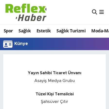
Eğitim
Nöbetçi Eczaneler
Spor
Sağlık
Estetik
Sağlık Turizmi
Moda-Ma
Estetik
Hava Durumu
Firmalardan
Namaz Vakitleri
Künye
Güncel
Trafik Durumu
İş ve Ekonomi
Şampiyonlar Ligi Puan Durumu ve Fikstür
Yayın Sahibi Ticaret Ünvanı
Moda-Magazin-Eğlence
Tüm Manşetler
Asayiş Medya Grubu
Sağlık
Son Dakika Haberleri
Tüzel Kişi Temsilcisi
Şahsüver Çıtır
Sağlık Turizmi
Haber Arşivi