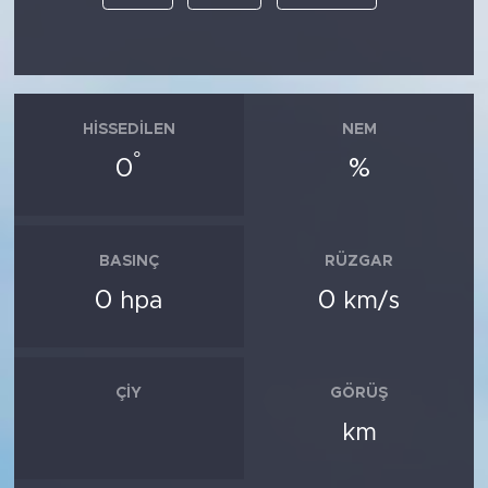
HISSEDILEN
NEM
°
0
%
BASINÇ
RÜZGAR
0
0
hpa
km/s
ÇIY
GÖRÜŞ
km