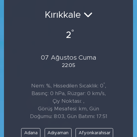
Sanat
Kırıkkale
Spor
°
2
Teknoloji
07 Ağustos Cuma
22:05
°
Nem: %, Hissedilen Sıcaklık: 0
,
Basınç: 0 hPa, Rüzgar: 0 km/s,
Çiy Noktası: ,
Görüş Mesafesi: km, Gün
Doğumu: 8:03, Gün Batımı: 17:51
Adana
Adıyaman
Afyonkarahisar