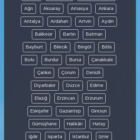
Ağrı
Aksaray
Amasya
Ankara
Antalya
Ardahan
Artvin
Aydın
Balıkesir
Bartın
Batman
Bayburt
Bilecik
Bingöl
Bitlis
Bolu
Burdur
Bursa
Çanakkale
Çankırı
Çorum
Denizli
Diyarbakır
Düzce
Edirne
Elazığ
Erzincan
Erzurum
Eskişehir
Gaziantep
Giresun
Gümüşhane
Hakkâri
Hatay
Iğdır
Isparta
İstanbul
İzmir