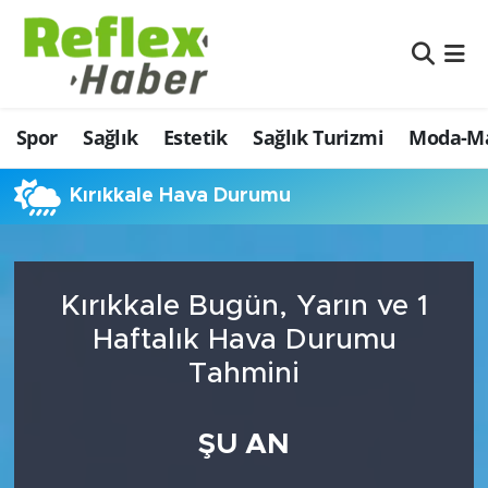
Eğitim
Nöbetçi Eczaneler
Spor
Sağlık
Estetik
Sağlık Turizmi
Moda-Ma
Estetik
Hava Durumu
Firmalardan
Namaz Vakitleri
Kırıkkale Hava Durumu
Güncel
Trafik Durumu
Kırıkkale Bugün, Yarın ve 1
İş ve Ekonomi
Şampiyonlar Ligi Puan Durumu ve Fikstür
Haftalık Hava Durumu
Moda-Magazin-Eğlence
Tüm Manşetler
Tahmini
Sağlık
Son Dakika Haberleri
ŞU AN
Sağlık Turizmi
Haber Arşivi