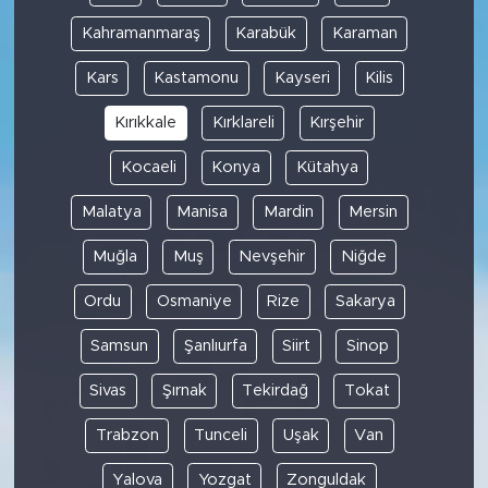
Kahramanmaraş
Karabük
Karaman
Kars
Kastamonu
Kayseri
Kilis
Kırıkkale
Kırklareli
Kırşehir
Kocaeli
Konya
Kütahya
Malatya
Manisa
Mardin
Mersin
Muğla
Muş
Nevşehir
Niğde
Ordu
Osmaniye
Rize
Sakarya
Samsun
Şanlıurfa
Siirt
Sinop
Sivas
Şırnak
Tekirdağ
Tokat
Trabzon
Tunceli
Uşak
Van
Yalova
Yozgat
Zonguldak