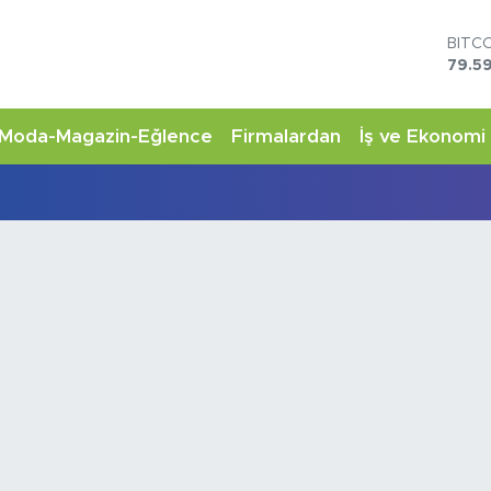
BITC
79.59
DOL
45,4
EUR
Moda-Magazin-Eğlence
Firmalardan
İş ve Ekonomi
53,3
STER
61,6
G.AL
6862
BİST
14.5