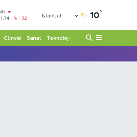
°
OIN
10
İstanbul
1,74
%-1.82
AR
3620
%0.02
O
Güncel
Sanat
Teknoloji
8690
%0.19
LİN
0380
%0.18
TIN
,09000
%0.19
100
98,00
%0