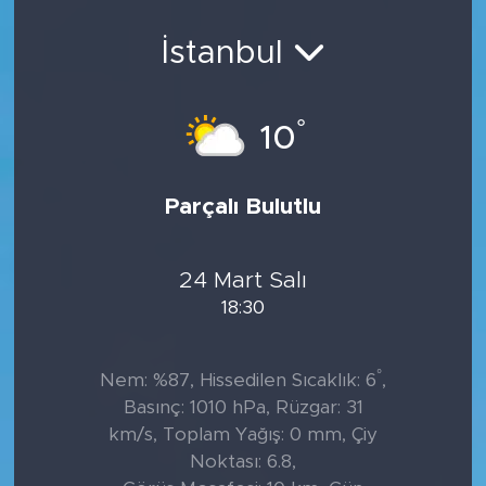
Sanat
İstanbul
Spor
°
10
Teknoloji
Parçalı Bulutlu
24 Mart Salı
18:30
°
Nem: %87, Hissedilen Sıcaklık: 6
,
Basınç: 1010 hPa, Rüzgar: 31
km/s, Toplam Yağış: 0 mm, Çiy
Noktası: 6.8,