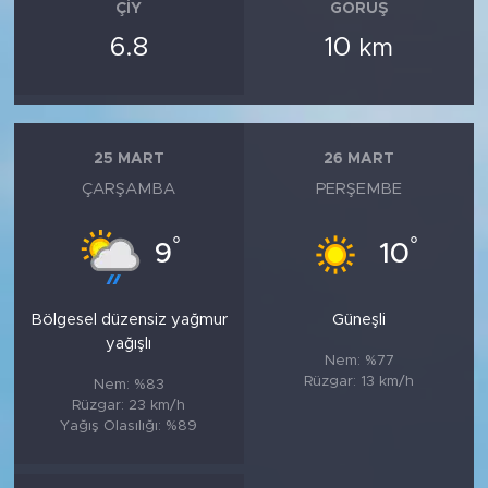
ÇIY
GÖRÜŞ
6.8
10
km
25 MART
26 MART
ÇARŞAMBA
PERŞEMBE
°
°
9
10
Bölgesel düzensiz yağmur
Güneşli
yağışlı
Nem: %77
Rüzgar: 13 km/h
Nem: %83
Rüzgar: 23 km/h
Yağış Olasılığı: %89