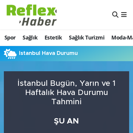
Eğitim
Nöbetçi Eczaneler
Spor
Sağlık
Estetik
Sağlık Turizmi
Moda-Ma
Estetik
Hava Durumu
Firmalardan
Namaz Vakitleri
İstanbul Hava Durumu
Güncel
Trafik Durumu
İstanbul Bugün, Yarın ve 1
İş ve Ekonomi
Şampiyonlar Ligi Puan Durumu ve Fikstür
Haftalık Hava Durumu
Moda-Magazin-Eğlence
Tüm Manşetler
Tahmini
Sağlık
Son Dakika Haberleri
ŞU AN
Sağlık Turizmi
Haber Arşivi