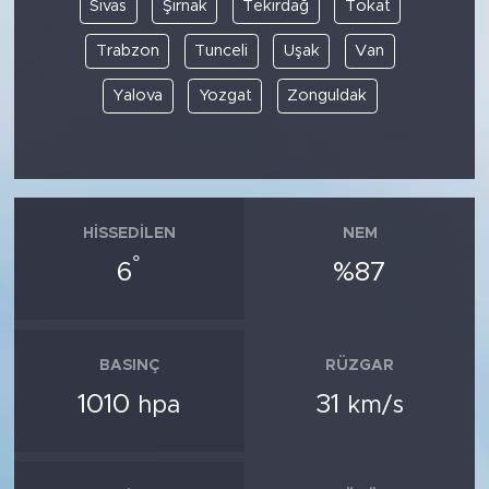
Sivas
Şırnak
Tekirdağ
Tokat
Trabzon
Tunceli
Uşak
Van
Yalova
Yozgat
Zonguldak
HISSEDILEN
NEM
°
6
%87
BASINÇ
RÜZGAR
1010
31
hpa
km/s