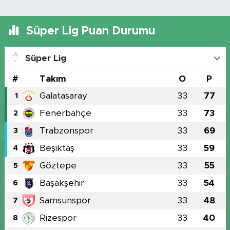
Süper Lig Puan Durumu
Süper Lig
#
Takım
O
P
Galatasaray
33
77
1
Fenerbahçe
33
73
2
Trabzonspor
33
69
3
Beşiktaş
33
59
4
Göztepe
33
55
5
Başakşehir
33
54
6
Samsunspor
33
48
7
Rizespor
33
40
8