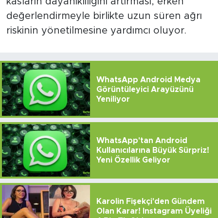
kasların dayanıklılığını artırması, erken
değerlendirmeyle birlikte uzun süren ağrı
riskinin yönetilmesine yardımcı oluyor.
WhatsApp Android Medya
Görüntüleyici Arayüzünü
Yeniliyor
WhatsApp'tan Android
Kullanıcılarına Büyük Sürpriz!
Yeni Özellik Geliyor
Karolin Fişekçi'den Gündem
Olan Karar! Instagram Üyeliği