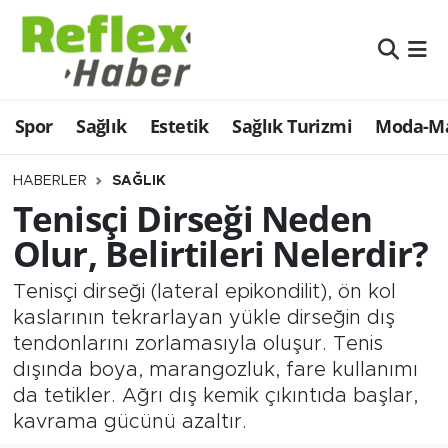
Eğitim
Nöbetçi Eczaneler
Spor
Sağlık
Estetik
Sağlık Turizmi
Moda-Ma
Estetik
Hava Durumu
Firmalardan
Namaz Vakitleri
HABERLER
SAĞLIK
Tenisçi Dirseği Neden
Güncel
Trafik Durumu
Olur, Belirtileri Nelerdir?
İş ve Ekonomi
Şampiyonlar Ligi Puan Durumu ve Fikstür
Tenisçi dirseği (lateral epikondilit), ön kol
kaslarının tekrarlayan yükle dirseğin dış
Moda-Magazin-Eğlence
Tüm Manşetler
tendonlarını zorlamasıyla oluşur. Tenis
dışında boya, marangozluk, fare kullanımı
Sağlık
Son Dakika Haberleri
da tetikler. Ağrı dış kemik çıkıntıda başlar,
kavrama gücünü azaltır.
Sağlık Turizmi
Haber Arşivi