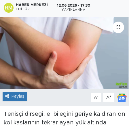
HABER MERKEZI
12.06.2026 - 17:30
EDITÖR
Sanat
YAYINLANMA
Spor
Teknoloji
Paylaş
-
+
A
A
Tenisçi dirseği, el bileğini geriye kaldıran ön
kol kaslarının tekrarlayan yük altında