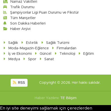
Namaz Vakitleri
Trafik Durumu
Şampiyonlar Ligi Puan Durumu ve Fikstür
Tüm Manşetler
Son Dakika Haberleri
Haber Arşivi
Sağlık
Estetik
Sağlık Turizmi
Moda-Magazin-Eğlence
Firmalardan
İş ve Ekonomi
Güncel
Teknoloji
Eğitim
Medya
Spor
Sanat
RSS
Copyright © 2026. Her hakkı saklıdır.
Haber Yazılımı:
TE Bilişim
En iyi site deneyimi sağlamak için çerezlerden