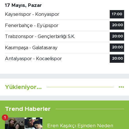
17 Mayıs, Pazar
Kayserispor - Konyaspor
17:00
Fenerbahçe - Eyüpspor
20:00
Trabzonspor - Gençlerbirliği S.K.
20:00
Kasımpaşa - Galatasaray
20:00
Antalyaspor - Kocaelispor
20:00
Yükleniyor...
Trend Haberler
1
Eren Kaşıkçı Eşinden Neden