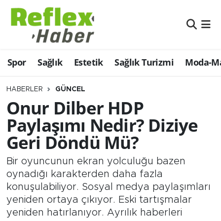
Eğitim
Nöbetçi Eczaneler
Spor
Sağlık
Estetik
Sağlık Turizmi
Moda-Ma
Estetik
Hava Durumu
Firmalardan
Namaz Vakitleri
HABERLER
GÜNCEL
Onur Dilber HDP
Güncel
Trafik Durumu
Paylaşımı Nedir? Diziye
Geri Döndü Mü?
İş ve Ekonomi
Şampiyonlar Ligi Puan Durumu ve Fikstür
Bir oyuncunun ekran yolculuğu bazen
Moda-Magazin-Eğlence
Tüm Manşetler
oynadığı karakterden daha fazla
konuşulabiliyor. Sosyal medya paylaşımları
Sağlık
Son Dakika Haberleri
yeniden ortaya çıkıyor. Eski tartışmalar
yeniden hatırlanıyor. Ayrılık haberleri
Sağlık Turizmi
Haber Arşivi