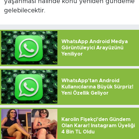
yaşanması halinde konu yeniden gündeme
gelebilecektir.
WhatsApp Android Medya
Görüntüleyici Arayüzünü
Yeniliyor
WhatsApp'tan Android
Kullanıcılarına Büyük Sürpriz!
Yeni Özellik Geliyor
Karolin Fişekçi'den Gündem
Olan Karar! Instagram Üyeliği
4 Bin TL Oldu