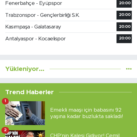
Fenerbahçe - Eyüpspor
20:00
Trabzonspor - Gençlerbirliği S.K.
20:00
Kasımpaşa - Galatasaray
20:00
Antalyaspor - Kocaelispor
20:00
Yükleniyor...
Trend Haberler
1
Emekli maaşı için babasını 92
yaşına kadar buzlukta sakladı!
2
CHP'nin Kalesi Gidiyor! Cemil