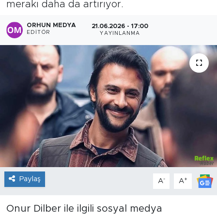
merakı daha da artırıyor.
Sanat
ORHUN MEDYA
21.06.2026 - 17:00
EDITÖR
YAYINLANMA
Spor
Teknoloji
Paylaş
-
+
A
A
Onur Dilber ile ilgili sosyal medya