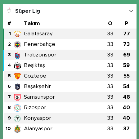
Süper Lig
#
Takım
O
P
Galatasaray
33
77
1
Fenerbahçe
33
73
2
Trabzonspor
33
69
3
Beşiktaş
33
59
4
Göztepe
33
55
5
Başakşehir
33
54
6
Samsunspor
33
48
7
Rizespor
33
40
8
Konyaspor
33
40
9
Alanyaspor
33
37
10