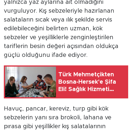
yalnızca yaz aylarına ait olmadığını
vurguluyor. Kış sebzeleriyle hazırlanan
salataların sıcak veya ılık şekilde servis
edilebileceğini belirten uzman, kök
sebzeler ve yeşilliklerle zenginleştirilen
tariflerin besin değeri açısından oldukça
güçlü olduğunu ifade ediyor.
Türk Mehmetçikten
Bosna-Hersek'e Şifa
Eli! Sağlık Hizmeti
Takdir Topladı
Havuç, pancar, kereviz, turp gibi kök
sebzelerin yanı sıra brokoli, lahana ve
pırasa gibi yeşillikler kış salatalarının