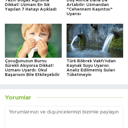
Yazın Boğaz Ağrısına
Duş Alınca Daha Da
Dikkat! Uzmanı En Sık
Artabilir: Uzmandan
Yapılan 7 Hatayı Açıkladı
“Cehennem Kaşıntısı”
Uyarısı
Çocuğunuzun Burnu
Türk Böbrek Vakfı'ndan
Sürekli Akıyorsa Dikkat!
Kaynak Suyu Uyarısı:
Uzmanı Uyardı: Okul
Analiz Edilmemiş Suları
Başarısını Bile Etkileyebilir
Tüketmeyin
Yorumlar