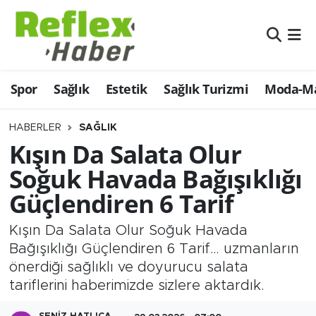
Eğitim
Nöbetçi Eczaneler
Spor
Sağlık
Estetik
Sağlık Turizmi
Moda-Ma
Estetik
Hava Durumu
Firmalardan
Namaz Vakitleri
HABERLER
SAĞLIK
Kışın Da Salata Olur
Güncel
Trafik Durumu
Soğuk Havada Bağışıklığı
Güçlendiren 6 Tarif
İş ve Ekonomi
Şampiyonlar Ligi Puan Durumu ve Fikstür
Kışın Da Salata Olur Soğuk Havada
Moda-Magazin-Eğlence
Tüm Manşetler
Bağışıklığı Güçlendiren 6 Tarif… uzmanların
önerdiği sağlıklı ve doyurucu salata
Sağlık
Son Dakika Haberleri
tariflerini haberimizde sizlere aktardık.
Sağlık Turizmi
Haber Arşivi