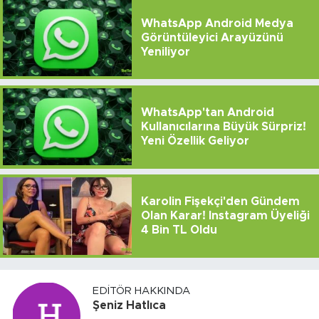
WhatsApp Android Medya
Görüntüleyici Arayüzünü
Yeniliyor
WhatsApp'tan Android
Kullanıcılarına Büyük Sürpriz!
Yeni Özellik Geliyor
Karolin Fişekçi'den Gündem
Olan Karar! Instagram Üyeliği
4 Bin TL Oldu
EDITÖR HAKKINDA
Şeniz Hatlıca