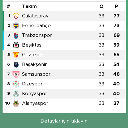
#
Takım
O
P
Galatasaray
33
77
1
Fenerbahçe
33
73
2
Trabzonspor
33
69
3
Beşiktaş
33
59
4
Göztepe
33
55
5
Başakşehir
33
54
6
Samsunspor
33
48
7
Rizespor
33
40
8
Konyaspor
33
40
9
Alanyaspor
33
37
10
Detaylar için tıklayın