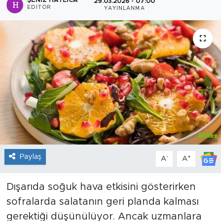
ŞENIZ HATLICA
29.03.2026 - 07:00
EDITÖR
YAYINLANMA
Sanat
Spor
Teknoloji
Paylaş
-
+
A
A
Dışarıda soğuk hava etkisini gösterirken
sofralarda salatanın geri planda kalması
gerektiği düşünülüyor. Ancak uzmanlara