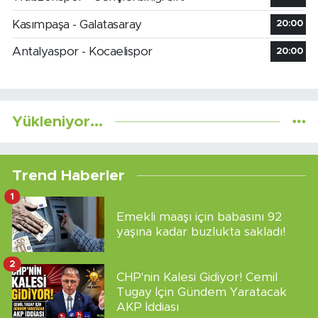
Kasımpaşa - Galatasaray
20:00
Antalyaspor - Kocaelispor
20:00
Yükleniyor...
Trend Haberler
1
Emekli maaşı için babasını 92
yaşına kadar buzlukta sakladı!
2
CHP'nin Kalesi Gidiyor! Cemil
Tugay İçin Gündem Yaratacak
AKP İddiası