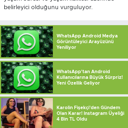
belirleyici olduğunu vurguluyor.
WhatsApp Android Medya
Görüntüleyici Arayüzünü
Yeniliyor
WhatsApp'tan Android
Kullanıcılarına Büyük Sürpriz!
Yeni Özellik Geliyor
Karolin Fişekçi'den Gündem
Olan Karar! Instagram Üyeliği
4 Bin TL Oldu