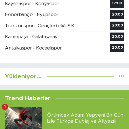
Kayserispor - Konyaspor
17:00
Fenerbahçe - Eyüpspor
20:00
Trabzonspor - Gençlerbirliği S.K.
20:00
Kasımpaşa - Galatasaray
20:00
Antalyaspor - Kocaelispor
20:00
Yükleniyor...
Trend Haberler
1
Örümcek Adam Yepyeni Bir Gün
İzle Türkçe Dublaj ve Altyazılı