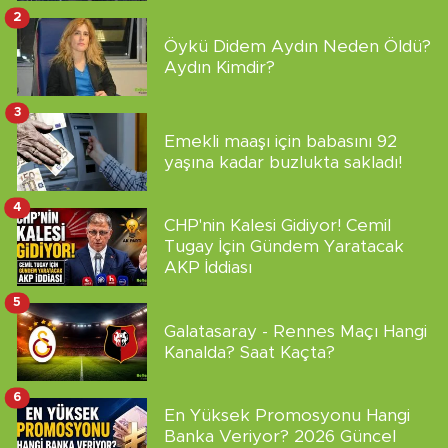
2
Öykü Didem Aydın Neden Öldü?
Aydın Kimdir?
3
Emekli maaşı için babasını 92
yaşına kadar buzlukta sakladı!
4
CHP'nin Kalesi Gidiyor! Cemil
Tugay İçin Gündem Yaratacak
AKP İddiası
5
Galatasaray - Rennes Maçı Hangi
Kanalda? Saat Kaçta?
6
En Yüksek Promosyonu Hangi
Banka Veriyor? 2026 Güncel