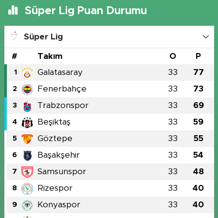
Süper Lig Puan Durumu
Süper Lig
#
Takım
O
P
Galatasaray
33
77
1
Fenerbahçe
33
73
2
Trabzonspor
33
69
3
Beşiktaş
33
59
4
Göztepe
33
55
5
Başakşehir
33
54
6
Samsunspor
33
48
7
Rizespor
33
40
8
Konyaspor
33
40
9