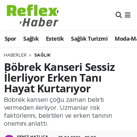
Eğitim
Nöbetçi Eczaneler
Spor
Sağlık
Estetik
Sağlık Turizmi
Moda-Ma
Estetik
Hava Durumu
Firmalardan
Namaz Vakitleri
HABERLER
SAĞLIK
Böbrek Kanseri Sessiz
Güncel
Trafik Durumu
İlerliyor Erken Tanı
Hayat Kurtarıyor
İş ve Ekonomi
Şampiyonlar Ligi Puan Durumu ve Fikstür
Böbrek kanseri çoğu zaman belirti
Moda-Magazin-Eğlence
Tüm Manşetler
vermeden ilerliyor. Uzmanlar risk
faktörlerini, belirtileri ve erken tanının
Sağlık
Son Dakika Haberleri
önemini anlattı.
Sağlık Turizmi
Haber Arşivi