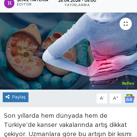
ŞENIZ HATLICA
25.04.2026 - 05:00
EDITÖR
YAYINLANMA
Sanat
Spor
Teknoloji
Paylaş
-
+
A
A
Son yıllarda hem dünyada hem de
Türkiye’de kanser vakalarında artış dikkat
çekiyor. Uzmanlara göre bu artışın bir kısmı