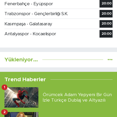
Fenerbahçe - Eyüpspor
20:00
Trabzonspor - Gençlerbirliği S.K.
20:00
Kasımpaşa - Galatasaray
20:00
Antalyaspor - Kocaelispor
20:00
Yükleniyor...
Trend Haberler
1
Örümcek Adam Yepyeni Bir Gün
İzle Türkçe Dublaj ve Altyazılı
2