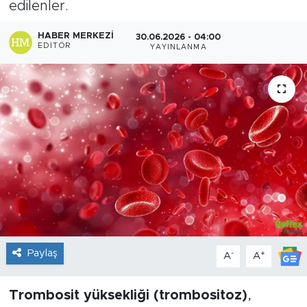
edilenler.
Sanat
HABER MERKEZI
30.06.2026 - 04:00
EDITÖR
YAYINLANMA
Spor
Teknoloji
Paylaş
-
+
A
A
Trombosit yüksekliği (trombositoz)
,