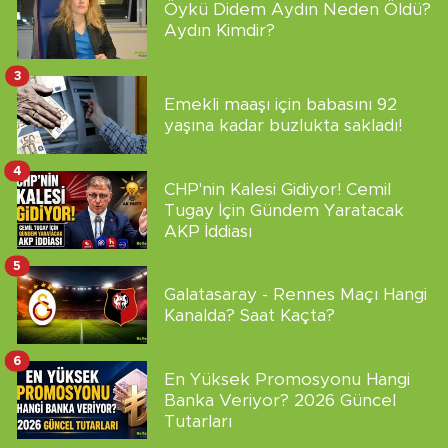
Öykü Didem Aydın Neden Öldü?
Aydın Kimdir?
3
Emekli maaşı için babasını 92
yaşına kadar buzlukta sakladı!
4
CHP'nin Kalesi Gidiyor! Cemil
Tugay İçin Gündem Yaratacak
AKP İddiası
5
Galatasaray - Rennes Maçı Hangi
Kanalda? Saat Kaçta?
6
En Yüksek Promosyonu Hangi
Banka Veriyor? 2026 Güncel
Tutarları