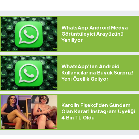
WhatsApp Android Medya
Görüntüleyici Arayüzünü
Yeniliyor
WhatsApp'tan Android
Kullanıcılarına Büyük Sürpriz!
Yeni Özellik Geliyor
Karolin Fişekçi'den Gündem
Olan Karar! Instagram Üyeliği
4 Bin TL Oldu