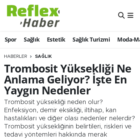
Eğitim
Nöbetçi Eczaneler
Spor
Sağlık
Estetik
Sağlık Turizmi
Moda-Ma
Estetik
Hava Durumu
Firmalardan
Namaz Vakitleri
HABERLER
SAĞLIK
Trombosit Yüksekliği Ne
Güncel
Trafik Durumu
Anlama Geliyor? İşte En
Yaygın Nedenler
İş ve Ekonomi
Şampiyonlar Ligi Puan Durumu ve Fikstür
Trombosit yüksekliği neden olur?
Moda-Magazin-Eğlence
Tüm Manşetler
Enfeksiyon, demir eksikliği, iltihap, kan
hastalıkları ve diğer olası nedenler nelerdir?
Sağlık
Son Dakika Haberleri
Trombosit yüksekliğinin belirtileri, riskleri ve
tedavi yöntemleri hakkında merak
Sağlık Turizmi
Haber Arşivi