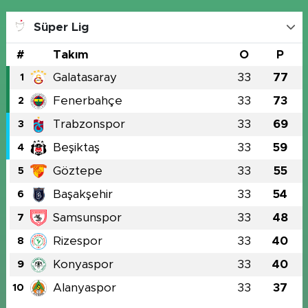
Süper Lig
#
Takım
O
P
Galatasaray
33
77
1
Fenerbahçe
33
73
2
Trabzonspor
33
69
3
Beşiktaş
33
59
4
Göztepe
33
55
5
Başakşehir
33
54
6
Samsunspor
33
48
7
Rizespor
33
40
8
Konyaspor
33
40
9
Alanyaspor
33
37
10