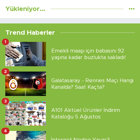
Yükleniyor...
Trend Haberler
1
Emekli maaşı için babasını 92
yaşına kadar buzlukta sakladı!
2
Galatasaray - Rennes Maçı Hangi
Kanalda? Saat Kaçta?
3
A101 Aktüel Ürünler İndirim
Kataloğu 5 Ağustos
4
İnternet Neden Yavaş?