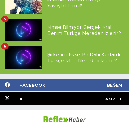
Yavaşlatıldı mı?
5
Kimse Bilmiyor Gerçek Kral
Benim Türkçe Nereden İzlenir?
6
Şirketimi Evsiz Bir Dahi Kurtardı
Türkçe İzle - Nereden İzlenir?
FACEBOOK
BEĞEN
X
TAKIP ET