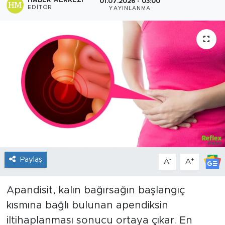
HABER MERKEZI
01.07.2026 - 03:00
EDITÖR
YAYINLANMA
Sanat
Spor
Teknoloji
Paylaş
-
+
A
A
Apandisit, kalın bağırsağın başlangıç
kısmına bağlı bulunan apendiksin
iltihaplanması sonucu ortaya çıkar. En