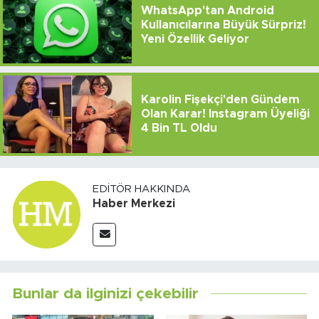
WhatsApp'tan Android
Kullanıcılarına Büyük Sürpriz!
Yeni Özellik Geliyor
Karolin Fişekçi'den Gündem
Olan Karar! Instagram Üyeliği
4 Bin TL Oldu
EDITÖR HAKKINDA
Haber Merkezi
Bunlar da ilginizi çekebilir