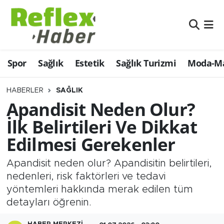
Eğitim
Nöbetçi Eczaneler
Spor
Sağlık
Estetik
Sağlık Turizmi
Moda-Ma
Estetik
Hava Durumu
Firmalardan
Namaz Vakitleri
HABERLER
SAĞLIK
Apandisit Neden Olur?
Güncel
Trafik Durumu
İlk Belirtileri Ve Dikkat
Edilmesi Gerekenler
İş ve Ekonomi
Şampiyonlar Ligi Puan Durumu ve Fikstür
Apandisit neden olur? Apandisitin belirtileri,
Moda-Magazin-Eğlence
Tüm Manşetler
nedenleri, risk faktörleri ve tedavi
yöntemleri hakkında merak edilen tüm
Sağlık
Son Dakika Haberleri
detayları öğrenin.
Sağlık Turizmi
Haber Arşivi