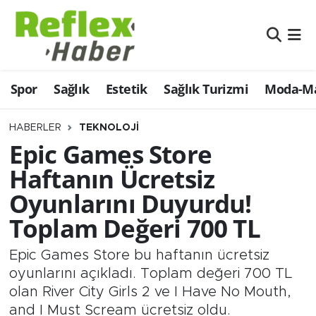
Eğitim
Nöbetçi Eczaneler
Spor
Sağlık
Estetik
Sağlık Turizmi
Moda-Ma
Estetik
Hava Durumu
Firmalardan
Namaz Vakitleri
HABERLER
TEKNOLOJI
Epic Games Store
Güncel
Trafik Durumu
Haftanın Ücretsiz
Oyunlarını Duyurdu!
İş ve Ekonomi
Şampiyonlar Ligi Puan Durumu ve Fikstür
Toplam Değeri 700 TL
Moda-Magazin-Eğlence
Tüm Manşetler
Epic Games Store bu haftanın ücretsiz
Sağlık
Son Dakika Haberleri
oyunlarını açıkladı. Toplam değeri 700 TL
olan River City Girls 2 ve I Have No Mouth,
Sağlık Turizmi
Haber Arşivi
and I Must Scream ücretsiz oldu.