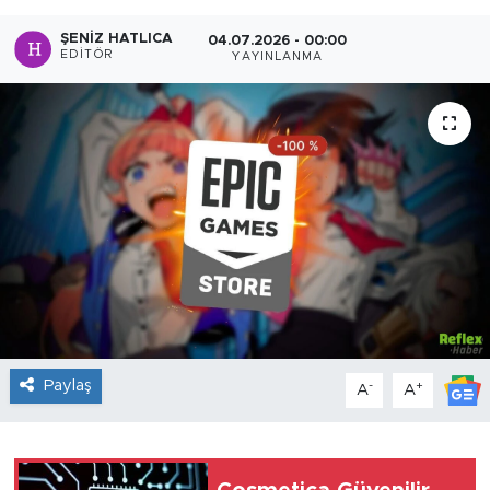
Sanat
ŞENIZ HATLICA
04.07.2026 - 00:00
EDITÖR
YAYINLANMA
Spor
Teknoloji
Paylaş
-
+
A
A