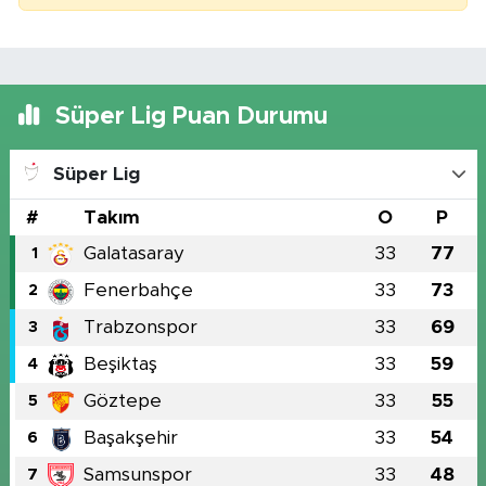
Süper Lig Puan Durumu
Süper Lig
#
Takım
O
P
Galatasaray
33
77
1
Fenerbahçe
33
73
2
Trabzonspor
33
69
3
Beşiktaş
33
59
4
Göztepe
33
55
5
Başakşehir
33
54
6
Samsunspor
33
48
7