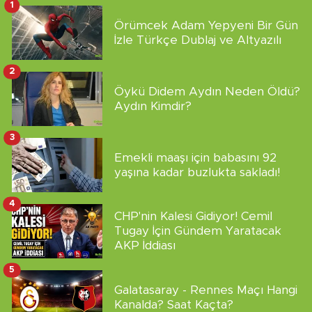
1
Örümcek Adam Yepyeni Bir Gün
İzle Türkçe Dublaj ve Altyazılı
2
Öykü Didem Aydın Neden Öldü?
Aydın Kimdir?
3
Emekli maaşı için babasını 92
yaşına kadar buzlukta sakladı!
4
CHP'nin Kalesi Gidiyor! Cemil
Tugay İçin Gündem Yaratacak
AKP İddiası
5
Galatasaray - Rennes Maçı Hangi
Kanalda? Saat Kaçta?