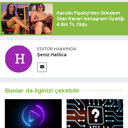
Karolin Fişekçi'den Gündem
Olan Karar! Instagram Üyeliği
4 Bin TL Oldu
EDITÖR HAKKINDA
Şeniz Hatlıca
Bunlar da ilginizi çekebilir