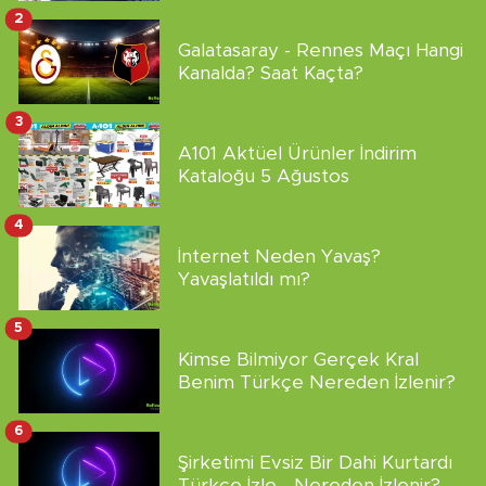
2
Galatasaray - Rennes Maçı Hangi
Kanalda? Saat Kaçta?
3
A101 Aktüel Ürünler İndirim
Kataloğu 5 Ağustos
4
İnternet Neden Yavaş?
Yavaşlatıldı mı?
5
Kimse Bilmiyor Gerçek Kral
Benim Türkçe Nereden İzlenir?
6
Şirketimi Evsiz Bir Dahi Kurtardı
Türkçe İzle - Nereden İzlenir?