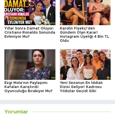
Yıllar Sonra Damat Oluyor:
Karolin Fişekçi'den
Cristiano Ronaldo Sonunda
Gündem Olan Karar!
Evleniyor Mu?
Instagram Üyeliği 4 Bin TL
Oldu
Ezgi Mola'nın Paylaşımı
Yeni Sezonun En İddialı
Kafaları Karıştırdı!
Dizisi Geliyor! Kadrosu
Oyunculuğu Bırakıyor Mu?
Yıldızlar Geçidi Gibi
Yorumlar