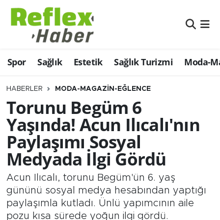
Eğitim
Nöbetçi Eczaneler
Spor
Sağlık
Estetik
Sağlık Turizmi
Moda-Ma
Estetik
Hava Durumu
Firmalardan
Namaz Vakitleri
HABERLER
MODA-MAGAZIN-EĞLENCE
Torunu Begüm 6
Güncel
Trafik Durumu
Yaşında! Acun Ilıcalı'nın
Paylaşımı Sosyal
İş ve Ekonomi
Şampiyonlar Ligi Puan Durumu ve Fikstür
Medyada İlgi Gördü
Moda-Magazin-Eğlence
Tüm Manşetler
Acun Ilıcalı, torunu Begüm'ün 6. yaş
Sağlık
Son Dakika Haberleri
gününü sosyal medya hesabından yaptığı
paylaşımla kutladı. Ünlü yapımcının aile
Sağlık Turizmi
Haber Arşivi
pozu kısa sürede yoğun ilgi gördü.