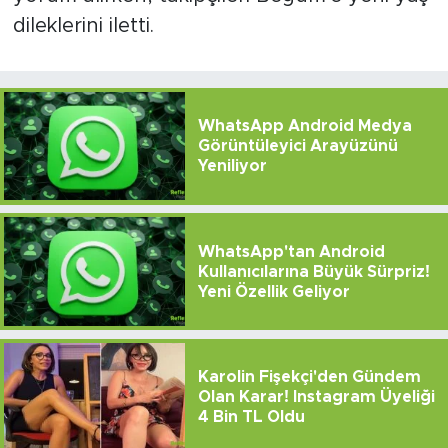
dileklerini iletti.
WhatsApp Android Medya
Görüntüleyici Arayüzünü
Yeniliyor
WhatsApp'tan Android
Kullanıcılarına Büyük Sürpriz!
Yeni Özellik Geliyor
Karolin Fişekçi'den Gündem
Olan Karar! Instagram Üyeliği
4 Bin TL Oldu