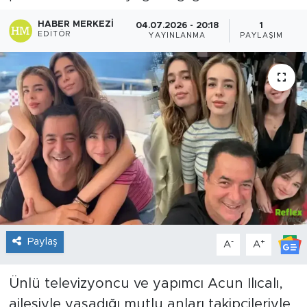
Sanat
HABER MERKEZI
04.07.2026 - 20:18
1
EDITÖR
YAYINLANMA
PAYLAŞIM
Spor
Teknoloji
Paylaş
-
+
A
A
Ünlü televizyoncu ve yapımcı Acun Ilıcalı,
ailesiyle yaşadığı mutlu anları takipçileriyle