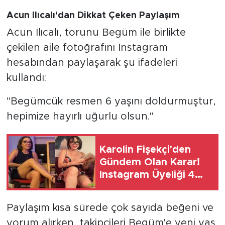
Acun Ilıcalı'dan Dikkat Çeken Paylaşım
Acun Ilıcalı, torunu Begüm ile birlikte
çekilen aile fotoğrafını Instagram
hesabından paylaşarak şu ifadeleri
kullandı:
"Begümcük resmen 6 yaşını doldurmuştur,
hepimize hayırlı uğurlu olsun."
Karolin Fişekçi'den
Gündem Olan Karar!
Instagram Üyeliği 4
Bin TL Oldu
Paylaşım kısa sürede çok sayıda beğeni ve
yorum alırken, takipçileri Begüm'e yeni yaş