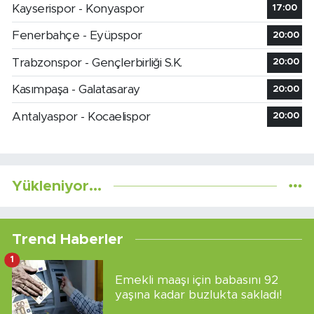
Kayserispor - Konyaspor
17:00
Fenerbahçe - Eyüpspor
20:00
Trabzonspor - Gençlerbirliği S.K.
20:00
Kasımpaşa - Galatasaray
20:00
Antalyaspor - Kocaelispor
20:00
Yükleniyor...
Trend Haberler
1
Emekli maaşı için babasını 92
yaşına kadar buzlukta sakladı!