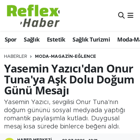
Eğitim
Nöbetçi Eczaneler
Spor
Sağlık
Estetik
Sağlık Turizmi
Moda-Ma
Estetik
Hava Durumu
Firmalardan
Namaz Vakitleri
HABERLER
MODA-MAGAZIN-EĞLENCE
Yasemin Yazıcı'dan Onur
Güncel
Trafik Durumu
Tuna'ya Aşk Dolu Doğum
Günü Mesajı
İş ve Ekonomi
Şampiyonlar Ligi Puan Durumu ve Fikstür
Yasemin Yazıcı, sevgilisi Onur Tuna'nın
Moda-Magazin-Eğlence
Tüm Manşetler
doğum gününü sosyal medyada yaptığı
romantik paylaşımla kutladı. Duygusal
Sağlık
Son Dakika Haberleri
mesaj kısa sürede binlerce beğeni aldı.
Sağlık Turizmi
Haber Arşivi