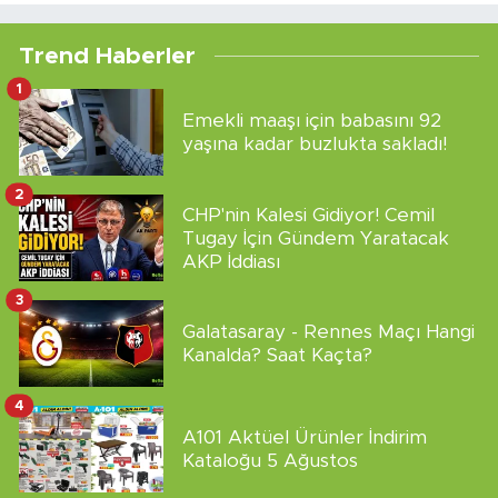
Trend Haberler
1
Emekli maaşı için babasını 92
yaşına kadar buzlukta sakladı!
2
CHP'nin Kalesi Gidiyor! Cemil
Tugay İçin Gündem Yaratacak
AKP İddiası
3
Galatasaray - Rennes Maçı Hangi
Kanalda? Saat Kaçta?
4
A101 Aktüel Ürünler İndirim
Kataloğu 5 Ağustos