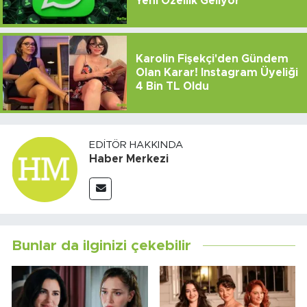
Yeni Özellik Geliyor
Karolin Fişekçi'den Gündem
Olan Karar! Instagram Üyeliği
4 Bin TL Oldu
EDITÖR HAKKINDA
Haber Merkezi
Bunlar da ilginizi çekebilir