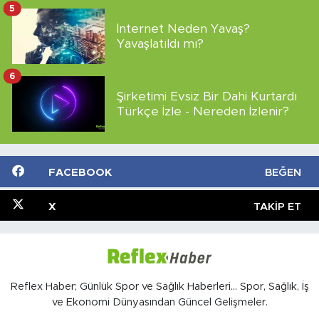
5
İnternet Neden Yavaş?
Yavaşlatıldı mı?
6
Şirketimi Evsiz Bir Dahi Kurtardı
Türkçe İzle - Nereden İzlenir?
FACEBOOK
BEĞEN
X
TAKIP ET
Reflex Haber; Günlük Spor ve Sağlık Haberleri... Spor, Sağlık, İş
ve Ekonomi Dünyasından Güncel Gelişmeler.