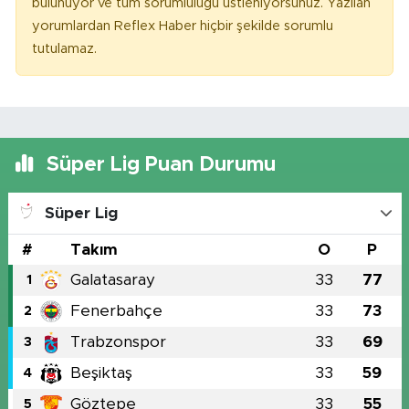
bulunuyor ve tüm sorumluluğu üstleniyorsunuz. Yazılan
yorumlardan Reflex Haber hiçbir şekilde sorumlu
tutulamaz.
Süper Lig Puan Durumu
Süper Lig
#
Takım
O
P
Galatasaray
33
77
1
Fenerbahçe
33
73
2
Trabzonspor
33
69
3
Beşiktaş
33
59
4
Göztepe
33
55
5