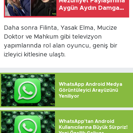
Mezuniyet Paylaşımına
Aygün Aydın Damga
Vurdu
Daha sonra Filinta, Yasak Elma, Mucize
Doktor ve Mahkum gibi televizyon
yapımlarında rol alan oyuncu, geniş bir
izleyici kitlesine ulaştı.
WhatsApp Android Medya
Görüntüleyici Arayüzünü
Yeniliyor
WhatsApp'tan Android
Kullanıcılarına Büyük Sürpriz!