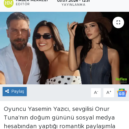
HABER MERKEZI
03.07.2026 - 12:31
EDITÖR
YAYINLANMA
Sanat
Spor
Teknoloji
Paylaş
-
+
A
A
Oyuncu Yasemin Yazıcı, sevgilisi Onur
Tuna'nın doğum gününü sosyal medya
hesabından yaptığı romantik paylaşımla