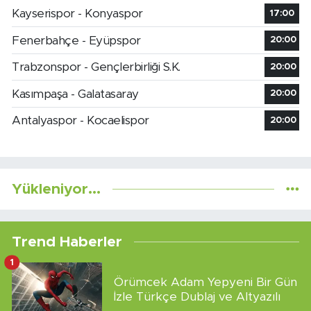
Kayserispor - Konyaspor
17:00
Fenerbahçe - Eyüpspor
20:00
Trabzonspor - Gençlerbirliği S.K.
20:00
Kasımpaşa - Galatasaray
20:00
Antalyaspor - Kocaelispor
20:00
Yükleniyor...
Trend Haberler
1
Örümcek Adam Yepyeni Bir Gün
İzle Türkçe Dublaj ve Altyazılı