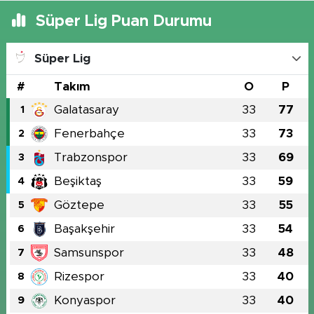
Süper Lig Puan Durumu
Süper Lig
#
Takım
O
P
Galatasaray
33
77
1
Fenerbahçe
33
73
2
Trabzonspor
33
69
3
Beşiktaş
33
59
4
Göztepe
33
55
5
Başakşehir
33
54
6
Samsunspor
33
48
7
Rizespor
33
40
8
Konyaspor
33
40
9