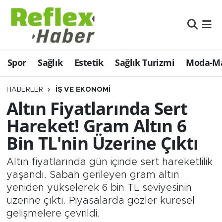
Eğitim
Nöbetçi Eczaneler
Spor
Sağlık
Estetik
Sağlık Turizmi
Moda-Ma
Estetik
Hava Durumu
Firmalardan
Namaz Vakitleri
HABERLER
İŞ VE EKONOMI
Altın Fiyatlarında Sert
Güncel
Trafik Durumu
Hareket! Gram Altın 6
Bin TL'nin Üzerine Çıktı
İş ve Ekonomi
Şampiyonlar Ligi Puan Durumu ve Fikstür
Altın fiyatlarında gün içinde sert hareketlilik
Moda-Magazin-Eğlence
Tüm Manşetler
yaşandı. Sabah gerileyen gram altın
yeniden yükselerek 6 bin TL seviyesinin
Sağlık
Son Dakika Haberleri
üzerine çıktı. Piyasalarda gözler küresel
gelişmelere çevrildi.
Sağlık Turizmi
Haber Arşivi