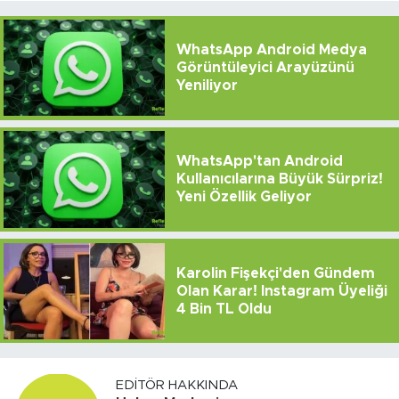
WhatsApp Android Medya
Görüntüleyici Arayüzünü
Yeniliyor
WhatsApp'tan Android
Kullanıcılarına Büyük Sürpriz!
Yeni Özellik Geliyor
Karolin Fişekçi'den Gündem
Olan Karar! Instagram Üyeliği
4 Bin TL Oldu
EDITÖR HAKKINDA