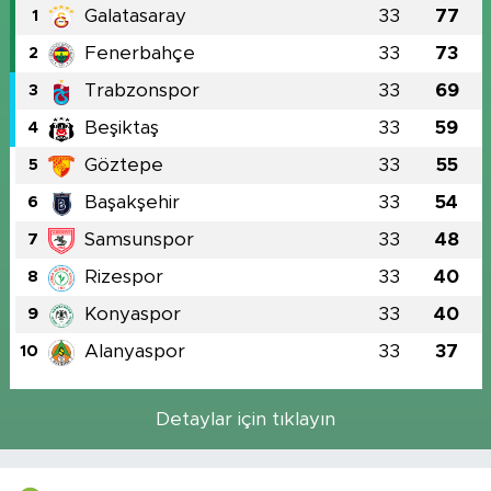
Galatasaray
33
77
1
Fenerbahçe
33
73
2
Trabzonspor
33
69
3
Beşiktaş
33
59
4
Göztepe
33
55
5
Başakşehir
33
54
6
Samsunspor
33
48
7
Rizespor
33
40
8
Konyaspor
33
40
9
Alanyaspor
33
37
10
Detaylar için tıklayın