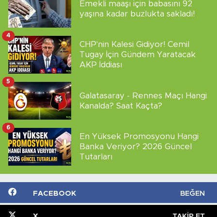
Emekli maaşı için babasını 92
yaşına kadar buzlukta sakladı!
4
CHP'nin Kalesi Gidiyor! Cemil
Tugay İçin Gündem Yaratacak
AKP İddiası
5
Galatasaray - Rennes Maçı Hangi
Kanalda? Saat Kaçta?
6
En Yüksek Promosyonu Hangi
Banka Veriyor? 2026 Güncel
Tutarları
FACEBOOK
BEĞEN
X
TAKIP ET