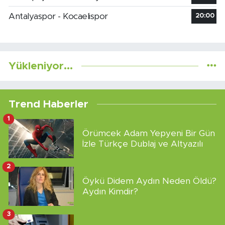
Antalyaspor - Kocaelispor
20:00
Yükleniyor...
Trend Haberler
1
Örümcek Adam Yepyeni Bir Gün
İzle Türkçe Dublaj ve Altyazılı
2
Öykü Didem Aydın Neden Öldü?
Aydın Kimdir?
3