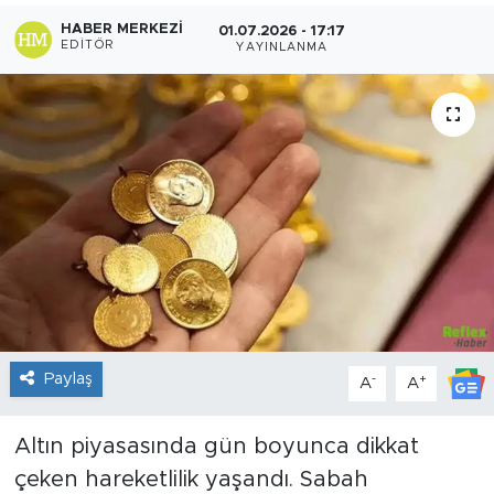
HABER MERKEZI
01.07.2026 - 17:17
Sanat
EDITÖR
YAYINLANMA
Spor
Teknoloji
Paylaş
-
+
A
A
Altın piyasasında gün boyunca dikkat
çeken hareketlilik yaşandı. Sabah