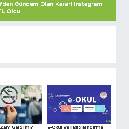
çi'den Gündem Olan Karar! Instagram
 TL Oldu
 Zam Geldi mi?
E-Okul Veli Bilgilendirme