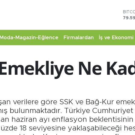
DOL
45,4
EUR
53,3
STER
Moda-Magazin-Eğlence
Firmalardan
İş ve Ekonomi
61,6
G.AL
6862
mekliye Ne Ka
BİST
14.5
BITC
79.59
şan verilere göre SSK ve Bağ-Kur emekli
mış bulunmaktadır. Türkiye Cumhuriyet
alan haziran ayı enflasyon beklentisinin
yüzde 18 seviyesine yaklaşabileceği h