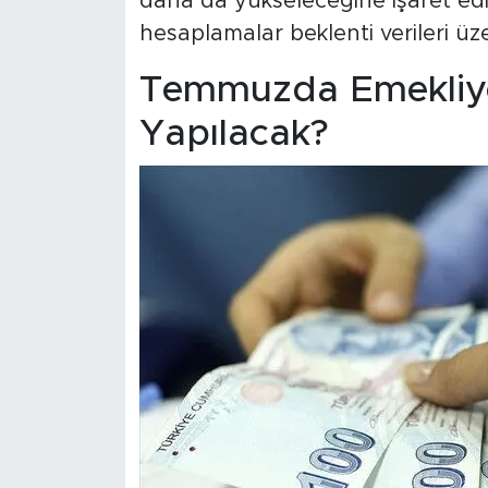
daha da yükseleceğine işaret ed
hesaplamalar beklenti verileri ü
Temmuzda Emekliy
Yapılacak?