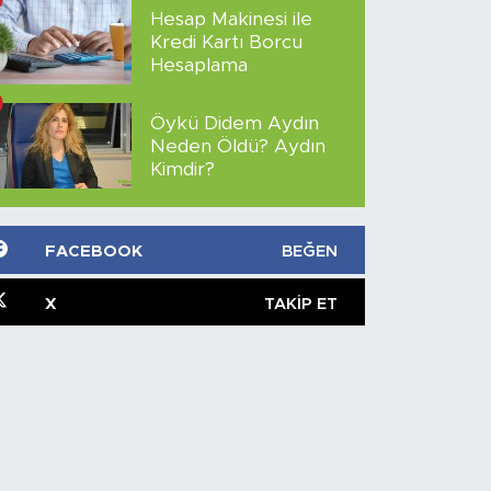
Hesap Makinesi ile
Kredi Kartı Borcu
Hesaplama
Öykü Didem Aydın
Neden Öldü? Aydın
Kimdir?
FACEBOOK
BEĞEN
X
TAKIP ET