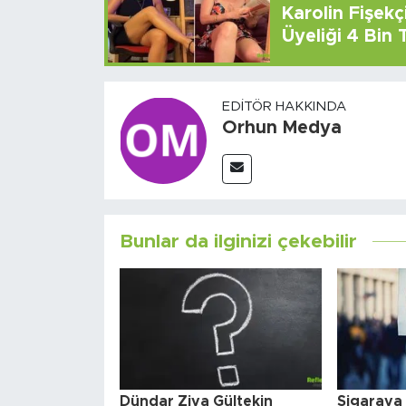
Karolin Fişek
Üyeliği 4 Bin
EDITÖR HAKKINDA
Orhun Medya
Bunlar da ilginizi çekebilir
Dündar Ziya Gültekin
Sigaraya