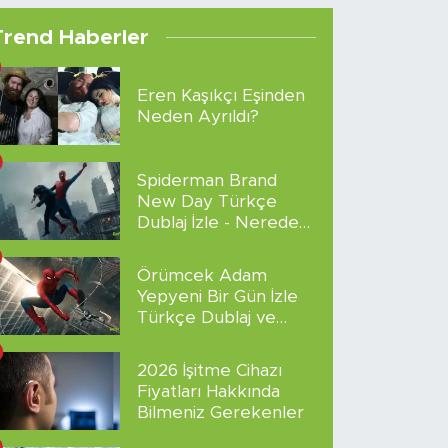
Trend Haberler
Eren Kaşıkçı Eşinden
Neden Ayrıldı?
Spiderman Brand
New Day Türkçe
Dublaj İzle - Nereden
İzlenir?
Örümcek Adam
Yepyeni Bir Gün İzle
Türkçe Dublaj ve
Altyazılı
2026 İşitme Cihazı
Fiyatları Hakkında
Bilmeniz Gerekenler