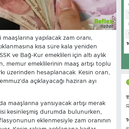
aaşlarına yapılacak zam oranı,
1
çıklanmasına kısa süre kala yeniden
SSK ve Bağ-Kur emeklileri için altı aylık
en, memur emeklilerinin maaş artışı toplu
rkı üzerinden hesaplanacak. Kesin oran,
Temmuz'da açıklayacağı haziran ayı
1
da maaşlarına yansıyacak artışı merak
R
erisi kesinleşmiş durumda bulunurken,
1
nflasyonunun eklenmesiyle zam oranının