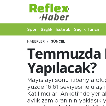
Eğitim
Nöbetçi Eczaneler
Spor
Sağlık
Estetik
Sağlık Turizmi
Estetik
Hava Durumu
HABERLER
GÜNCEL
Firmalardan
Namaz Vakitleri
Temmuzda E
Güncel
Trafik Durumu
Yapılacak?
İş ve Ekonomi
Şampiyonlar Ligi Puan Durumu ve Fikstür
Moda-Magazin-Eğlence
Tüm Manşetler
Mayıs ayı sonu itibarıyla olu
yüzde 16,61 seviyesine ulaş
Sağlık
Son Dakika Haberleri
Katılımcıları Anketi'nde yer 
aylık zam oranının yaklaşık 
Sağlık Turizmi
Haber Arşivi