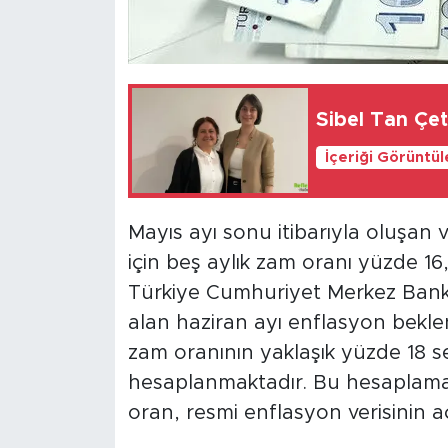
Sibel Tan Çe
İçeriği Görüntü
Mayıs ayı sonu itibarıyla oluşan 
için beş aylık zam oranı yüzde 16
Türkiye Cumhuriyet Merkez Bankas
alan haziran ayı enflasyon beklen
zam oranının yaklaşık yüzde 18 s
hesaplanmaktadır. Bu hesaplama b
oran, resmi enflasyon verisinin aç