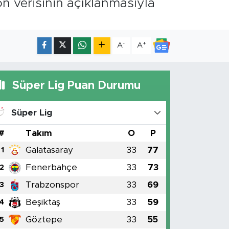
on verisinin açıklanmasıyla
-
+
A
A
Süper Lig Puan Durumu
Süper Lig
#
Takım
O
P
Galatasaray
33
77
1
Fenerbahçe
33
73
2
Trabzonspor
33
69
3
Beşiktaş
33
59
4
Göztepe
33
55
5