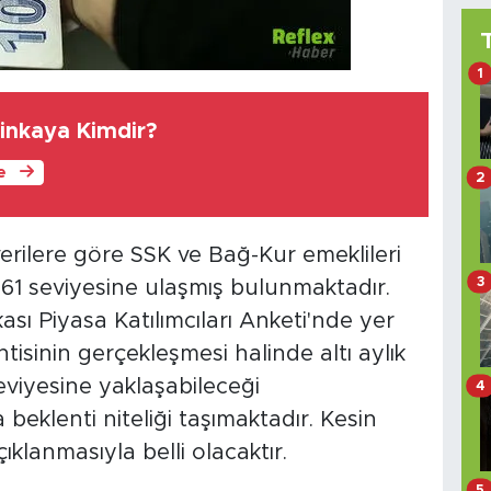
1
tinkaya Kimdir?
le
2
verilere göre SSK ve Bağ-Kur emeklileri
3
,61 seviyesine ulaşmış bulunmaktadır.
ı Piyasa Katılımcıları Anketi'nde yer
tisinin gerçekleşmesi halinde altı aylık
eviyesine yaklaşabileceği
4
eklenti niteliği taşımaktadır. Kesin
ıklanmasıyla belli olacaktır.
5