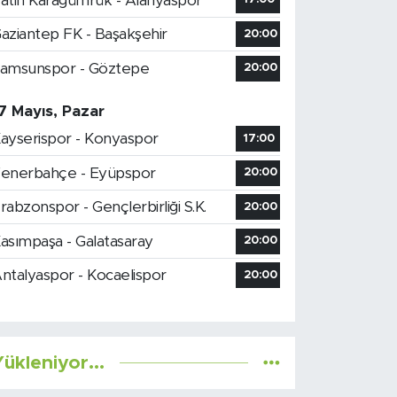
atih Karagümrük - Alanyaspor
aziantep FK - Başakşehir
20:00
amsunspor - Göztepe
20:00
7 Mayıs, Pazar
ayserispor - Konyaspor
17:00
enerbahçe - Eyüpspor
20:00
rabzonspor - Gençlerbirliği S.K.
20:00
asımpaşa - Galatasaray
20:00
ntalyaspor - Kocaelispor
20:00
ükleniyor...