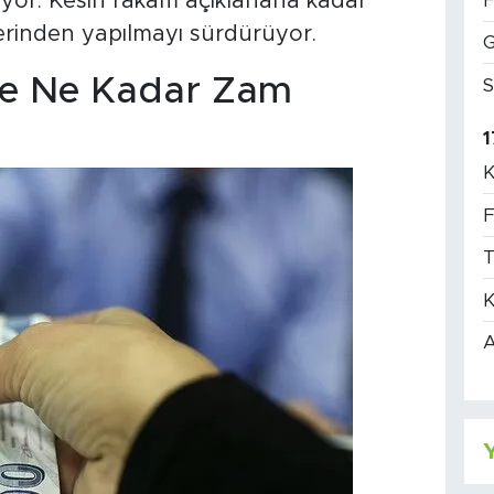
iyor. Kesin rakam açıklanana kadar
F
zerinden yapılmayı sürdürüyor.
G
e Ne Kadar Zam
S
1
K
F
T
K
A
Y