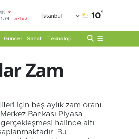
°
AR
10
İstanbul
3620
%0.02
O
8690
%0.19
LİN
Güncel
Sanat
Teknoloji
0380
%0.18
TIN
,09000
%0.19
dar Zam
100
98,00
%0
OIN
1,74
%-1.82
leri için beş aylık zam oranı
 Merkez Bankası Piyasa
 gerçekleşmesi halinde altı
esaplanmaktadır. Bu