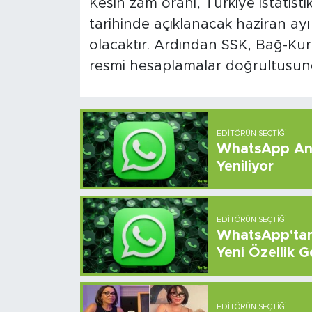
Kesin zam oranı, Türkiye İstati
tarihinde açıklanacak haziran ayı e
olacaktır. Ardından SSK, Bağ-Kur
resmi hesaplamalar doğrultusun
EDITÖRÜN SEÇTIĞI
WhatsApp And
Yeniliyor
EDITÖRÜN SEÇTIĞI
WhatsApp'tan 
Yeni Özellik G
EDITÖRÜN SEÇTIĞI