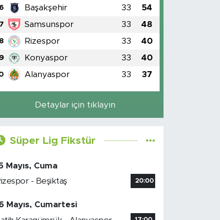
Başakşehir
33
54
6
Samsunspor
33
48
7
Rizespor
33
40
8
Konyaspor
33
40
9
Alanyaspor
33
37
0
Detaylar için tıklayın
Süper Lig Fikstür
5 Mayıs, Cuma
izespor - Beşiktaş
20:00
6 Mayıs, Cumartesi
17:00