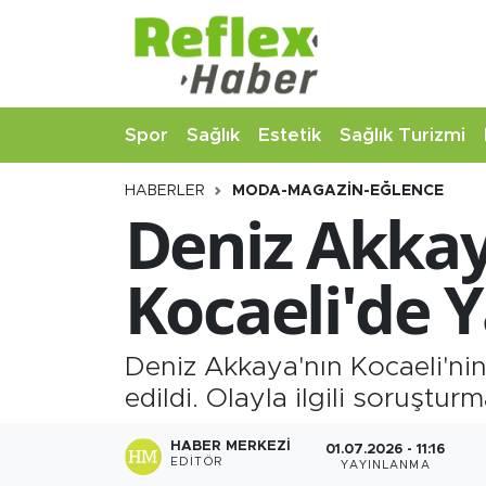
Eğitim
Nöbetçi Eczaneler
Spor
Sağlık
Estetik
Sağlık Turizmi
Estetik
Hava Durumu
HABERLER
MODA-MAGAZIN-EĞLENCE
Firmalardan
Namaz Vakitleri
Deniz Akkay
Güncel
Trafik Durumu
Kocaeli'de
İş ve Ekonomi
Şampiyonlar Ligi Puan Durumu ve Fikstür
Moda-Magazin-Eğlence
Tüm Manşetler
Deniz Akkaya'nın Kocaeli'nin
edildi. Olayla ilgili soruştu
Sağlık
Son Dakika Haberleri
HABER MERKEZI
01.07.2026 - 11:16
EDITÖR
YAYINLANMA
Sağlık Turizmi
Haber Arşivi