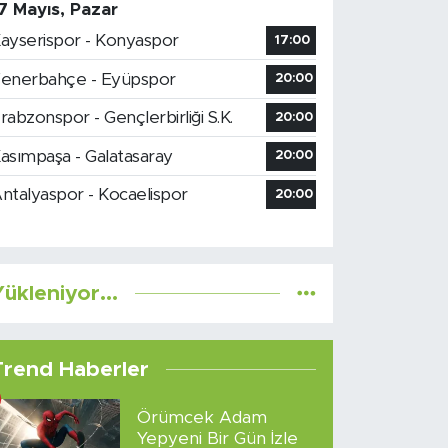
7 Mayıs, Pazar
ayserispor - Konyaspor
17:00
enerbahçe - Eyüpspor
20:00
rabzonspor - Gençlerbirliği S.K.
20:00
asımpaşa - Galatasaray
20:00
ntalyaspor - Kocaelispor
20:00
ükleniyor...
Trend Haberler
Örümcek Adam
Yepyeni Bir Gün İzle