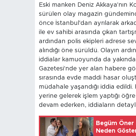
Eski manken Deniz Akkaya'nın Koc
sürülen olay magazin gündeminde
önce İstanbul'dan ayrılarak ark
ile ev sahibi arasında çıkan tar
ardından polis ekipleri adrese se
alındığı öne sürüldü. Olayın ardı
iddialar kamuoyunda da yakından
Gazetesi'nde yer alan habere g
sırasında evde maddi hasar oluştu
müdahale yaşandığı iddia edildi. P
yerine gelerek işlem yaptığı öğren
devam ederken, iddiaların detaylar
Begüm Öner S
Neden Göster