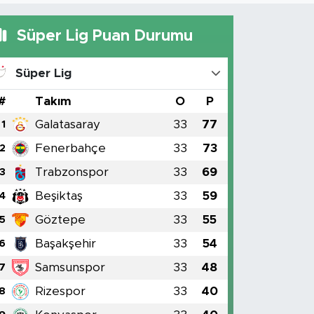
Süper Lig Puan Durumu
Süper Lig
#
Takım
O
P
Galatasaray
33
77
1
Fenerbahçe
33
73
2
Trabzonspor
33
69
3
Beşiktaş
33
59
4
Göztepe
33
55
5
Başakşehir
33
54
6
Samsunspor
33
48
7
Rizespor
33
40
8