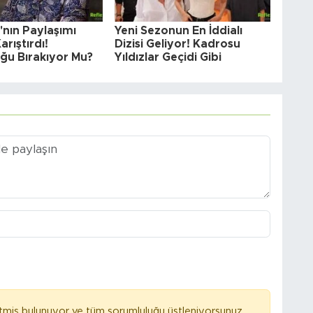
'nın Paylaşımı
Yeni Sezonun En İddialı
arıştırdı!
Dizisi Geliyor! Kadrosu
ğu Bırakıyor Mu?
Yıldızlar Geçidi Gibi
tmiş bulunuyor ve tüm sorumluluğu üstleniyorsunuz.