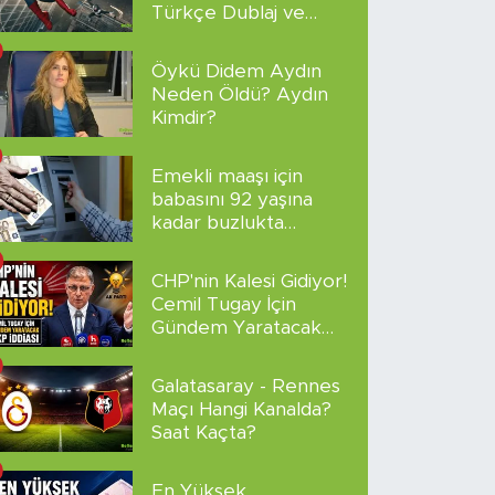
Türkçe Dublaj ve
Altyazılı
Öykü Didem Aydın
Neden Öldü? Aydın
Kimdir?
Emekli maaşı için
babasını 92 yaşına
kadar buzlukta
sakladı!
CHP'nin Kalesi Gidiyor!
Cemil Tugay İçin
Gündem Yaratacak
AKP İddiası
Galatasaray - Rennes
Maçı Hangi Kanalda?
Saat Kaçta?
En Yüksek