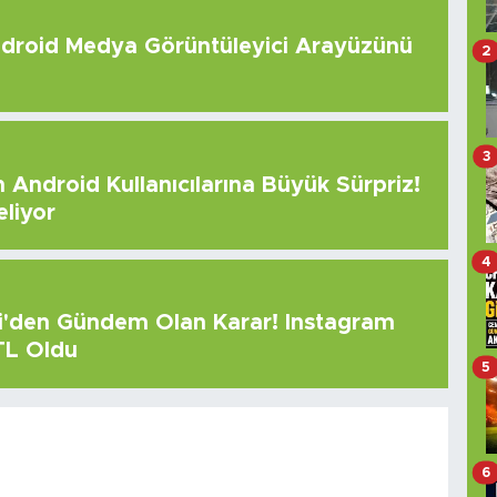
roid Medya Görüntüleyici Arayüzünü
2
3
Android Kullanıcılarına Büyük Sürpriz!
eliyor
4
çi'den Gündem Olan Karar! Instagram
 TL Oldu
5
6