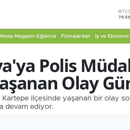
BITC
79.59
DOL
45,4
EUR
53,3
Moda-Magazin-Eğlence
Firmalardan
İş ve Ekonomi
STER
61,6
G.AL
6862
a'ya Polis Müdah
BİST
14.5
 Yaşanan Olay G
 Kartepe ilçesinde yaşanan bir olay son
rma devam ediyor.