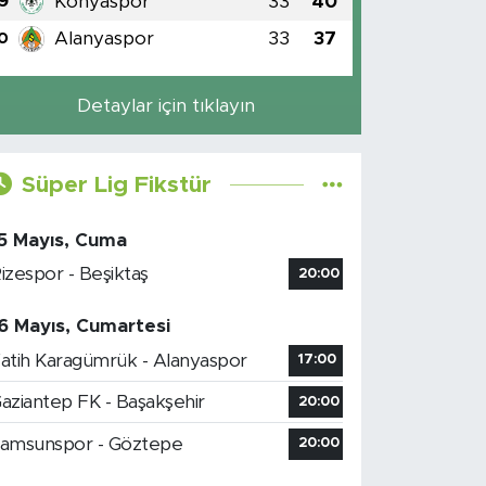
Konyaspor
33
40
9
Alanyaspor
33
37
0
Detaylar için tıklayın
Süper Lig Fikstür
5 Mayıs, Cuma
izespor - Beşiktaş
20:00
6 Mayıs, Cumartesi
atih Karagümrük - Alanyaspor
17:00
aziantep FK - Başakşehir
20:00
amsunspor - Göztepe
20:00