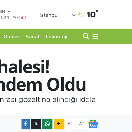
OIN
1,74
%-1.82
°
10
AR
İstanbul
3620
%0.02
O
8690
%0.19
Güncel
Sanat
Teknoloji
LİN
0380
%0.18
TIN
,09000
%0.19
alesi!
100
98,00
%0
ündem Oldu
rası gözaltına alındığı iddia
-
+
A
A