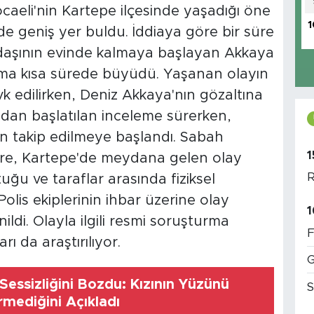
aeli'nin Kartepe ilçesinde yaşadığı öne
1
 geniş yer buldu. İddiaya göre bir süre
adaşının evinde kalmaya başlayan Akkaya
tışma kısa sürede büyüdü. Yaşanan olayın
vk edilirken, Deniz Akkaya'nın gözaltına
ndan başlatılan inceleme sürerken,
 takip edilmeye başlandı. Sabah
1
öre, Kartepe'de meydana gelen olay
R
ğu ve taraflar arasında fiziksel
olis ekiplerinin ihbar üzerine olay
1
ildi. Olayla ilgili resmi soruşturma
F
ı da araştırılıyor.
G
essizliğini Bozdu: Kızının Yüzünü
S
mediğini Açıkladı