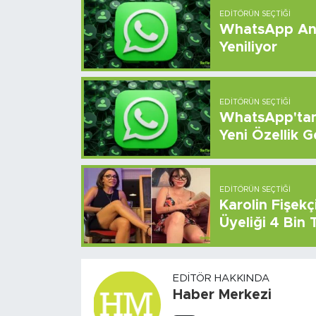
EDITÖRÜN SEÇTIĞI
WhatsApp And
Yeniliyor
EDITÖRÜN SEÇTIĞI
WhatsApp'tan 
Yeni Özellik G
EDITÖRÜN SEÇTIĞI
Karolin Fişek
Üyeliği 4 Bin
EDITÖR HAKKINDA
Haber Merkezi