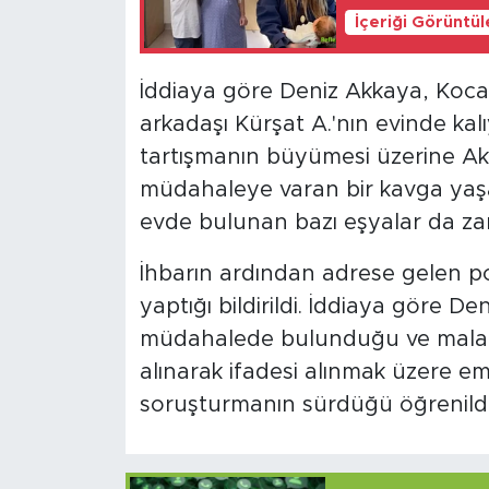
İçeriği Görüntü
İddiaya göre Deniz Akkaya, Kocae
arkadaşı Kürşat A.'nın evinde ka
tartışmanın büyümesi üzerine Akka
müdahaleye varan bir kavga yaşa
evde bulunan bazı eşyalar da za
İhbarın ardından adrese gelen po
yaptığı bildirildi. İddiaya göre De
müdahalede bulunduğu ve mala za
alınarak ifadesi alınmak üzere emn
soruşturmanın sürdüğü öğrenildi