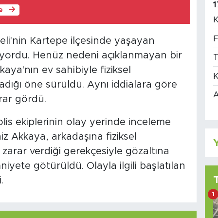
1
le
K
F
li'nin Kartepe ilçesinde yaşayan
lıyordu. Henüz nedeni açıklanmayan bir
T
ya'nın ev sahibiyle fiziksel
K
dığı öne sürüldü. Aynı iddialara göre
A
rar gördü.
lis ekiplerinin olay yerinde inceleme
niz Akkaya, arkadaşına fiziksel
Y
rar verdiği gerekçesiyle gözaltına
iyete götürüldü. Olayla ilgili başlatılan
.
1