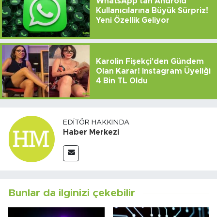
WhatsApp'tan Android
Kullanıcılarına Büyük Sürpriz!
Yeni Özellik Geliyor
Karolin Fişekçi'den Gündem
Olan Karar! Instagram Üyeliği
4 Bin TL Oldu
EDITÖR HAKKINDA
Haber Merkezi
Bunlar da ilginizi çekebilir