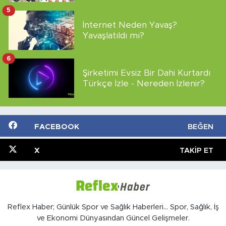
5
İnternet Neden Yavaş?
Yavaşlatıldı mı?
6
Şirketimi Evsiz Bir Dahi Kurtardı
Türkçe İzle - Nereden İzlenir?
FACEBOOK
BEĞEN
X
TAKIP ET
Reflex Haber; Günlük Spor ve Sağlık Haberleri... Spor, Sağlık, İş
ve Ekonomi Dünyasından Güncel Gelişmeler.