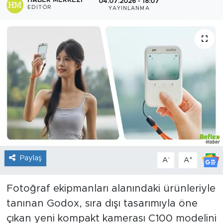
HABER MERKEZI
04.07.2026 - 18:07
EDITÖR
YAYINLANMA
Sanat
Spor
Teknoloji
Paylaş
-
+
A
A
Fotoğraf ekipmanları alanındaki ürünleriyle
tanınan Godox, sıra dışı tasarımıyla öne
çıkan yeni kompakt kamerası C100 modelini