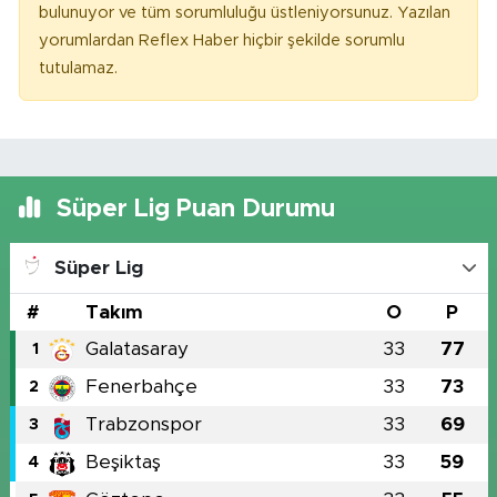
bulunuyor ve tüm sorumluluğu üstleniyorsunuz. Yazılan
yorumlardan Reflex Haber hiçbir şekilde sorumlu
tutulamaz.
Süper Lig Puan Durumu
Süper Lig
#
Takım
O
P
Galatasaray
33
77
1
Fenerbahçe
33
73
2
Trabzonspor
33
69
3
Beşiktaş
33
59
4