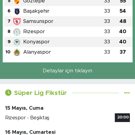
Göztepe
33
55
5
Başakşehir
33
54
6
Samsunspor
33
48
7
Rizespor
33
40
8
Konyaspor
33
40
9
Alanyaspor
33
37
10
Detaylar için tıklayın
Süper Lig Fikstür
15 Mayıs, Cuma
Rizespor - Beşiktaş
20:00
16 Mayıs, Cumartesi