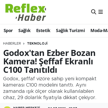
Eğitim
Nöbetçi Eczaneler
Spor
Sağlık
Estetik
Sağlık Turizmi
Moda-Ma
Estetik
Hava Durumu
Firmalardan
Namaz Vakitleri
HABERLER
TEKNOLOJI
Godox'tan Ezber Bozan
Güncel
Trafik Durumu
Kamera! Şeffaf Ekranlı
C100 Tanıtıldı
İş ve Ekonomi
Şampiyonlar Ligi Puan Durumu ve Fikstür
Godox, şeffaf vizöre sahip yeni kompakt
Moda-Magazin-Eğlence
Tüm Manşetler
kamerası C100 modelini tanıttı. Aynı
zamanda ışık ölçer olarak kullanılabilen
Sağlık
Son Dakika Haberleri
cihaz, 29 dolarlık fiyatıyla dikkat çekiyor.
Sağlık Turizmi
Haber Arşivi