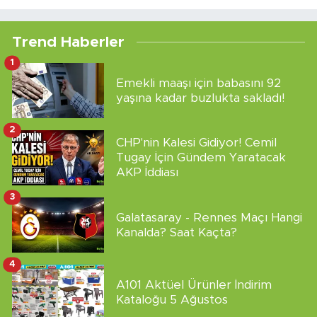
Trend Haberler
1
Emekli maaşı için babasını 92
yaşına kadar buzlukta sakladı!
2
CHP'nin Kalesi Gidiyor! Cemil
Tugay İçin Gündem Yaratacak
AKP İddiası
3
Galatasaray - Rennes Maçı Hangi
Kanalda? Saat Kaçta?
4
A101 Aktüel Ürünler İndirim
Kataloğu 5 Ağustos