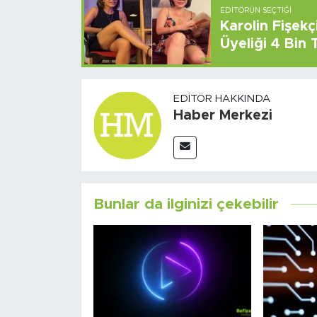
EDITÖRÜN SEÇTIĞI
Karolin Fişek
Üyeliği 4 Bin
EDITÖR HAKKINDA
Haber Merkezi
Bunlar da ilginizi çekebilir