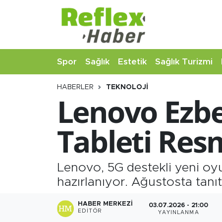
Eğitim
Nöbetçi Eczaneler
Spor
Sağlık
Estetik
Sağlık Turizmi
Estetik
Hava Durumu
HABERLER
TEKNOLOJI
Firmalardan
Namaz Vakitleri
Lenovo Ezbe
Güncel
Trafik Durumu
Tableti Res
İş ve Ekonomi
Şampiyonlar Ligi Puan Durumu ve Fikstür
Moda-Magazin-Eğlence
Tüm Manşetler
Lenovo, 5G destekli yeni oy
hazırlanıyor. Ağustosta tanıtı
Sağlık
Son Dakika Haberleri
HABER MERKEZI
03.07.2026 - 21:00
EDITÖR
YAYINLANMA
Sağlık Turizmi
Haber Arşivi