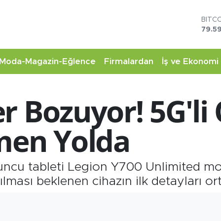
BITC
79.59
DOL
45,4
EUR
53,3
Moda-Magazin-Eğlence
Firmalardan
İş ve Ekonomi
STER
61,6
G.AL
r Bozuyor! 5G'l
6862
BİST
14.5
men Yolda
uncu tableti Legion Y700 Unlimited mo
lması beklenen cihazın ilk detayları ort