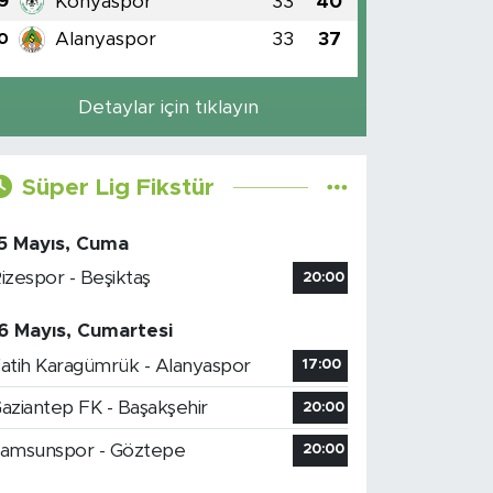
Konyaspor
33
40
9
Alanyaspor
33
37
0
Detaylar için tıklayın
Süper Lig Fikstür
5 Mayıs, Cuma
izespor - Beşiktaş
20:00
6 Mayıs, Cumartesi
atih Karagümrük - Alanyaspor
17:00
aziantep FK - Başakşehir
20:00
amsunspor - Göztepe
20:00