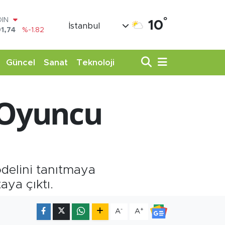
OIN
1,74
%-1.82
°
10
İstanbul
AR
3620
%0.02
O
8690
%0.19
Güncel
Sanat
Teknoloji
LİN
0380
%0.18
TIN
i Oyuncu
,09000
%0.19
100
98,00
%0
delini tanıtmaya
aya çıktı.
-
+
A
A