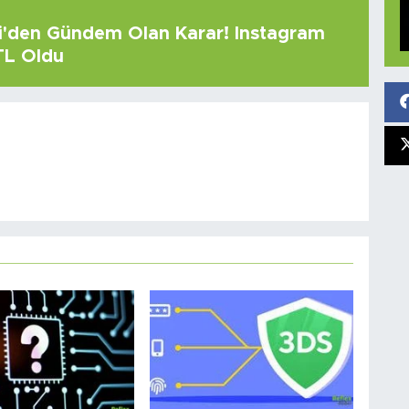
çi'den Gündem Olan Karar! Instagram
 TL Oldu