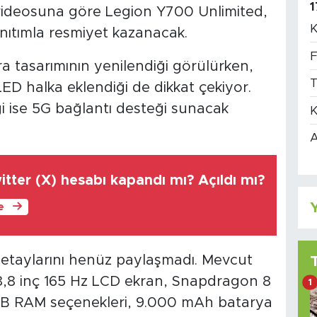
1
videosuna göre Legion Y700 Unlimited,
K
ıtımla resmiyet kazanacak.
F
ra tasarımının yenilendiği görülürken,
T
D halka eklendiği de dikkat çekiyor.
ği ise 5G bağlantı desteği sunacak
K
A
ter (X) hesabı kapandı mı? Açıldı mı?
Y
le
etaylarını henüz paylaşmadı. Mevcut
8,8 inç 165 Hz LCD ekran, Snapdragon 8
1
4 GB RAM seçenekleri, 9.000 mAh batarya