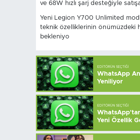
ve 68W hızlı şarj desteğiyle satı
Yeni Legion Y700 Unlimited model
teknik özelliklerinin önümüzdeki 
bekleniyo
EDITÖRÜN SEÇTIĞI
WhatsApp And
Yeniliyor
EDITÖRÜN SEÇTIĞI
WhatsApp'tan 
Yeni Özellik G