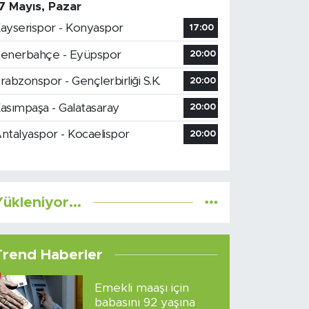
7 Mayıs, Pazar
ayserispor - Konyaspor
17:00
enerbahçe - Eyüpspor
20:00
rabzonspor - Gençlerbirliği S.K.
20:00
asımpaşa - Galatasaray
20:00
ntalyaspor - Kocaelispor
20:00
ükleniyor...
Trend Haberler
Emekli maaşı için
babasını 92 yaşına