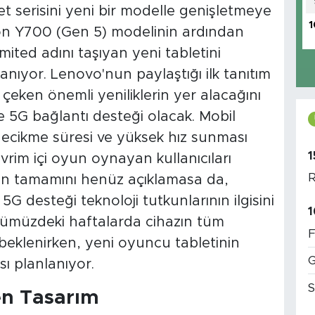
t serisini yeni bir modelle genişletmeye
1
gion Y700 (Gen 5) modelinin ardından
mited adını taşıyan yeni tabletini
anıyor. Lenovo'nun paylaştığı ilk tanıtım
çeken önemli yeniliklerin yer alacağını
se 5G bağlantı desteği olacak. Mobil
ecikme süresi ve yüksek hız sunması
1
vrim içi oyun oynayan kullanıcıları
R
lerin tamamını henüz açıklamasa da,
5G desteği teknoloji tutkunlarının ilgisini
1
müzdeki haftalarda cihazın tüm
F
 beklenirken, yeni oyuncu tabletinin
G
ı planlanıyor.
S
en Tasarım