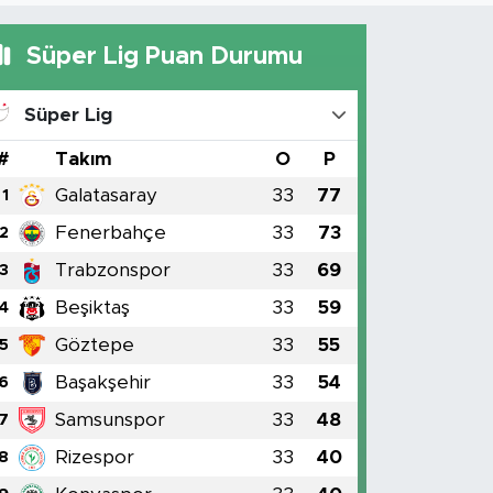
Süper Lig Puan Durumu
Süper Lig
#
Takım
O
P
Galatasaray
33
77
1
Fenerbahçe
33
73
2
Trabzonspor
33
69
3
Beşiktaş
33
59
4
Göztepe
33
55
5
Başakşehir
33
54
6
Samsunspor
33
48
7
Rizespor
33
40
8