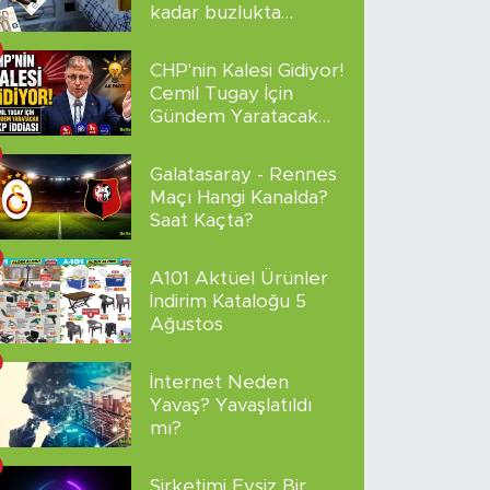
kadar buzlukta
sakladı!
CHP'nin Kalesi Gidiyor!
Cemil Tugay İçin
Gündem Yaratacak
AKP İddiası
Galatasaray - Rennes
Maçı Hangi Kanalda?
Saat Kaçta?
A101 Aktüel Ürünler
İndirim Kataloğu 5
Ağustos
İnternet Neden
Yavaş? Yavaşlatıldı
mı?
Şirketimi Evsiz Bir