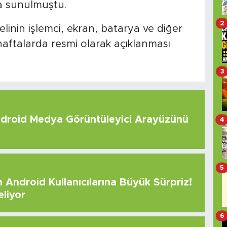
şa sunulmuştu.
2
inin işlemci, ekran, batarya ve diğer
haftalarda resmi olarak açıklanması
3
roid Medya Görüntüleyici Arayüzünü
4
5
Android Kullanıcılarına Büyük Sürpriz!
eliyor
6