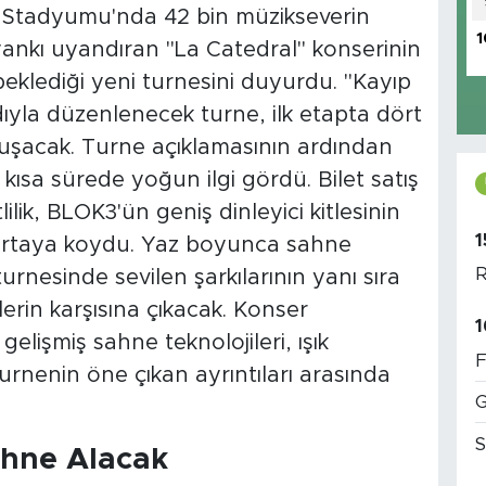
 Stadyumu'nda 42 bin müzikseverin
1
yankı uyandıran "La Catedral" konserinin
eklediği yeni turnesini duyurdu. "Kayıp
dıyla düzenlenecek turne, ilk etapta dört
uluşacak. Turne açıklamasının ardından
 kısa sürede yoğun ilgi gördü. Bilet satış
lik, BLOK3'ün geniş dinleyici kitlesinin
1
i ortaya koydu. Yaz boyunca sahne
R
urnesinde sevilen şarkılarının yanı sıra
erin karşısına çıkacak. Konser
1
elişmiş sahne teknolojileri, ışık
F
turnenin öne çıkan ayrıntıları arasında
G
S
ahne Alacak