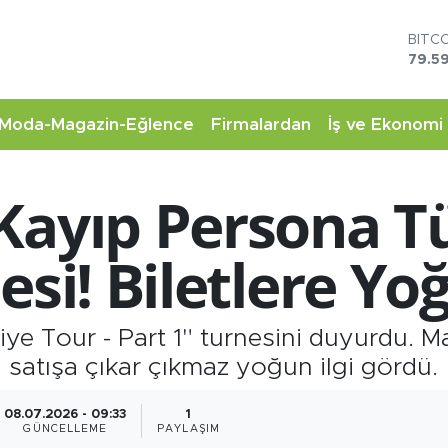
BITC
79.59
DOL
45,4
EUR
53,3
Moda-Magazin-Eğlence
Firmalardan
İş ve Ekonomi
STER
61,6
G.AL
6862
Kayıp Persona Tü
BİST
14.5
esi! Biletlere Yoğ
e Tour - Part 1" turnesini duyurdu. Ma
ri satışa çıkar çıkmaz yoğun ilgi gördü.
08.07.2026 - 09:33
1
GÜNCELLEME
PAYLAŞIM