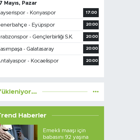
7 Mayıs, Pazar
ayserispor - Konyaspor
17:00
enerbahçe - Eyüpspor
20:00
rabzonspor - Gençlerbirliği S.K.
20:00
asımpaşa - Galatasaray
20:00
ntalyaspor - Kocaelispor
20:00
ükleniyor...
Trend Haberler
Emekli maaşı için
babasını 92 yaşına