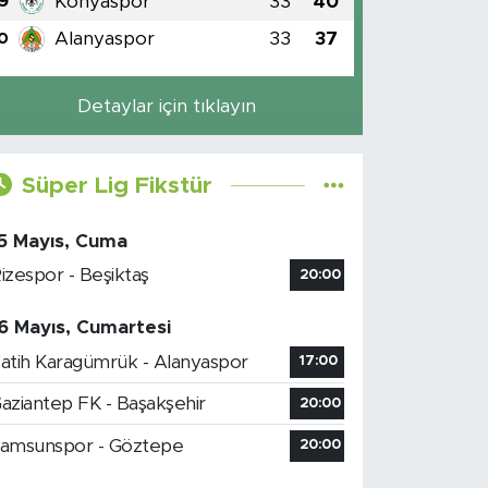
Konyaspor
33
40
9
Alanyaspor
33
37
0
Detaylar için tıklayın
Süper Lig Fikstür
5 Mayıs, Cuma
izespor - Beşiktaş
20:00
6 Mayıs, Cumartesi
atih Karagümrük - Alanyaspor
17:00
aziantep FK - Başakşehir
20:00
amsunspor - Göztepe
20:00