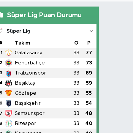
Süper Lig Puan Durumu
Süper Lig
#
Takım
O
P
Galatasaray
33
77
1
Fenerbahçe
33
73
2
Trabzonspor
33
69
3
Beşiktaş
33
59
4
Göztepe
33
55
5
Başakşehir
33
54
6
Samsunspor
33
48
7
Rizespor
33
40
8