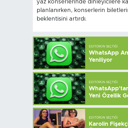
yaz konserlerinde dinleyicilere 
planlanırken, konserlerin biletler
beklentisini artırdı.
EDITÖRÜN SEÇTIĞI
WhatsApp And
Yeniliyor
EDITÖRÜN SEÇTIĞI
WhatsApp'tan 
Yeni Özellik G
EDITÖRÜN SEÇTIĞI
Karolin Fişek