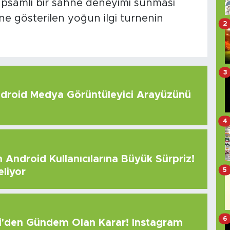
kapsamlı bir sahne deneyimi sunması
ine gösterilen yoğun ilgi turnenin
2
3
roid Medya Görüntüleyici Arayüzünü
4
Android Kullanıcılarına Büyük Sürpriz!
5
eliyor
6
çi'den Gündem Olan Karar! Instagram