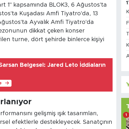
1
art 1" kapsamında BLOK3, 6 Ağustos'ta
K
tos'ta Kuşadası Amfi Tiyatro'da, 13
Ağustos'ta Ayvalık Amfi Tiyatro'da
F
sezonunun dikkat çeken konser
T
len turne, dört şehirde binlerce kişiyi
K
A
arsan Belgesel: Jared Leto İddiaların
le
Y
rlanıyor
rmansını gelişmiş ışık tasarımları,
1
rsel efektlerle destekleyecek. Sanatçının