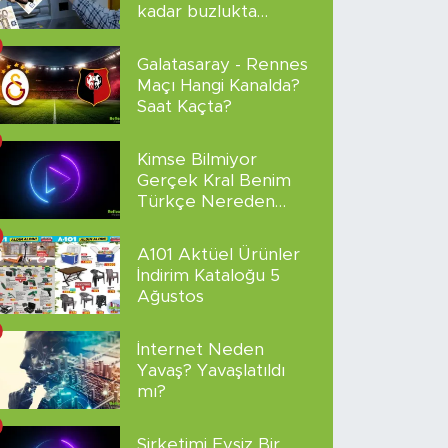
kadar buzlukta
sakladı!
Galatasaray - Rennes
Maçı Hangi Kanalda?
Saat Kaçta?
Kimse Bilmiyor
Gerçek Kral Benim
Türkçe Nereden
İzlenir?
A101 Aktüel Ürünler
İndirim Kataloğu 5
Ağustos
İnternet Neden
Yavaş? Yavaşlatıldı
mı?
Şirketimi Evsiz Bir