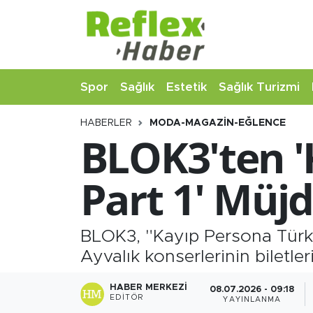
Eğitim
Nöbetçi Eczaneler
Spor
Sağlık
Estetik
Sağlık Turizmi
Estetik
Hava Durumu
HABERLER
MODA-MAGAZIN-EĞLENCE
Firmalardan
Namaz Vakitleri
BLOK3'ten '
Güncel
Trafik Durumu
Part 1' Müjd
İş ve Ekonomi
Şampiyonlar Ligi Puan Durumu ve Fikstür
Moda-Magazin-Eğlence
Tüm Manşetler
BLOK3, "Kayıp Persona Türkiy
Ayvalık konserlerinin biletle
Sağlık
Son Dakika Haberleri
HABER MERKEZI
08.07.2026 - 09:18
EDITÖR
YAYINLANMA
Sağlık Turizmi
Haber Arşivi