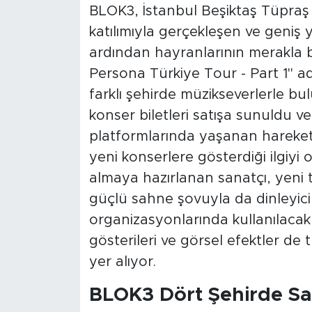
BLOK3, İstanbul Beşiktaş Tüpraş
katılımıyla gerçekleşen ve geniş 
ardından hayranlarının merakla b
Persona Türkiye Tour - Part 1" a
farklı şehirde müzikseverlerle b
konser biletleri satışa sunuldu ve
platformlarında yaşanan hareketli
yeni konserlere gösterdiği ilgiy
almaya hazırlanan sanatçı, yeni t
güçlü sahne şovuyla da dinleyicil
organizasyonlarında kullanılacak g
gösterileri ve görsel efektler de 
yer alıyor.
BLOK3 Dört Şehirde S