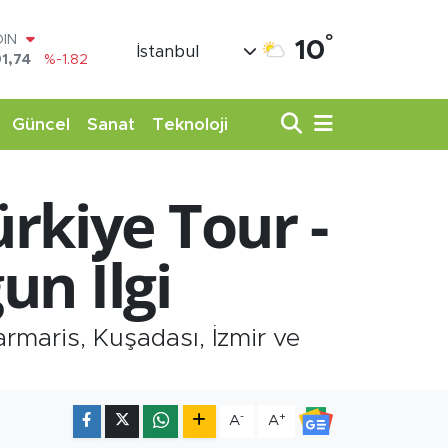
OIN
1,74
%-1.82
°
10
AR
İstanbul
3620
%0.02
O
8690
%0.19
Güncel
Sanat
Teknoloji
LİN
0380
%0.18
TIN
,09000
%0.19
rkiye Tour -
100
98,00
%0
un İlgi
rmaris, Kuşadası, İzmir ve
-
+
A
A