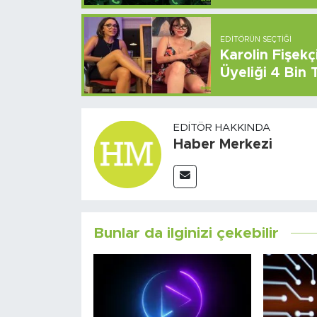
EDITÖRÜN SEÇTIĞI
Karolin Fişek
Üyeliği 4 Bin
EDITÖR HAKKINDA
Haber Merkezi
Bunlar da ilginizi çekebilir