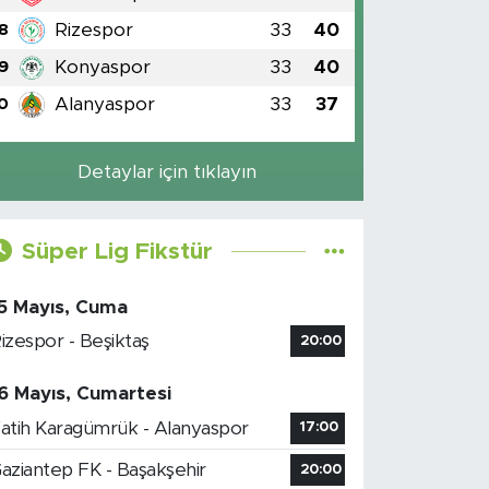
Rizespor
33
40
8
Konyaspor
33
40
9
Alanyaspor
33
37
0
Detaylar için tıklayın
Süper Lig Fikstür
5 Mayıs, Cuma
izespor - Beşiktaş
20:00
6 Mayıs, Cumartesi
atih Karagümrük - Alanyaspor
17:00
aziantep FK - Başakşehir
20:00