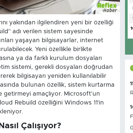
nı yakından ilgilendiren yeni bir özelliği
1
ild" adı verilen sistem sayesinde
nları yaşayan bilgisayarlar, internet
ulabilecek. Yeni özellikle birlikte
masına ya da farklı kurulum dosyaları
tim sistemi, gerekli dosyaları doğrudan
rek bilgisayarı yeniden kullanılabilir
1
masında bulunan özellik, sistem kurtarma
R
le getirmeyi amaçlıyor. Microsoft'un
oud Rebuild özelliğini Windows 11'in
1
leniyor.
F
Nasıl Çalışıyor?
G