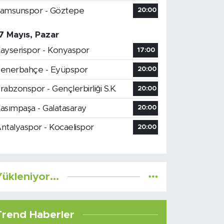
amsunspor - Göztepe
20:00
7 Mayıs, Pazar
ayserispor - Konyaspor
17:00
enerbahçe - Eyüpspor
20:00
rabzonspor - Gençlerbirliği S.K.
20:00
asımpaşa - Galatasaray
20:00
ntalyaspor - Kocaelispor
20:00
ükleniyor...
Trend Haberler