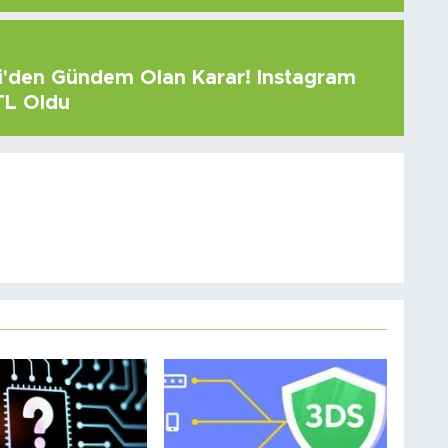
çi'den Gündem Olan Karar! Instagram
 TL Oldu