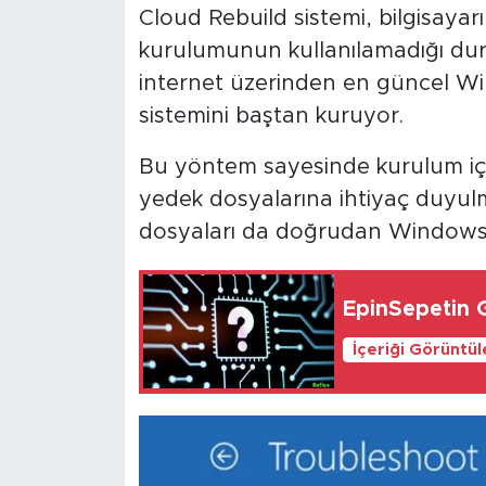
Cloud Rebuild sistemi, bilgisay
kurulumunun kullanılamadığı duru
internet üzerinden en güncel Win
sistemini baştan kuruyor.
Bu yöntem sayesinde kurulum içi
yedek dosyalarına ihtiyaç duyulm
dosyaları da doğrudan Windows U
EpinSepetin G
İçeriği Görüntü