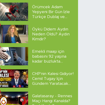
Örümcek Adam
Yepyeni Bir Gün İzle
Türkçe Dublaj ve
Altyazılı
Öykü Didem Aydın
Neden Öldü? Aydın
Kimdir?
Emekli maaşı için
babasını 92 yaşına
kadar buzlukta
sakladı!
CHP'nin Kalesi Gidiyor!
Cemil Tugay İçin
Gündem Yaratacak
AKP İddiası
Galatasaray - Rennes
Maçı Hangi Kanalda?