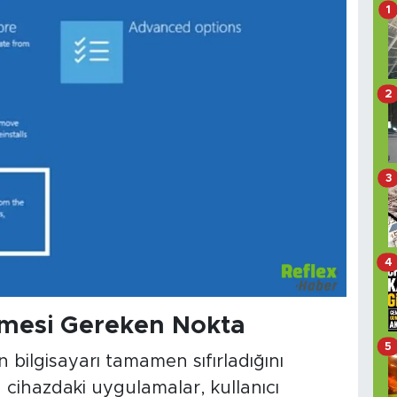
1
2
3
4
Etmesi Gereken Nokta
5
 bilgisayarı tamamen sıfırladığını
 cihazdaki uygulamalar, kullanıcı