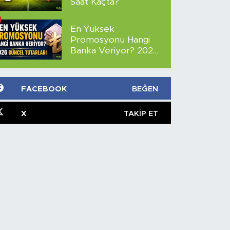
Saat Kaçta?
En Yüksek
Promosyonu Hangi
Banka Veriyor? 2026
Güncel Tutarları
FACEBOOK
BEĞEN
X
TAKIP ET