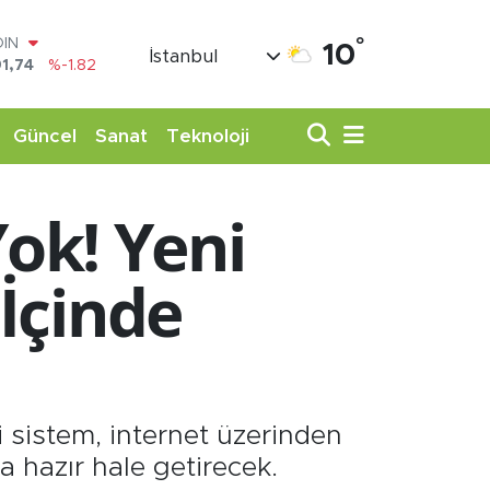
°
AR
10
İstanbul
3620
%0.02
O
8690
%0.19
LİN
Güncel
Sanat
Teknoloji
0380
%0.18
TIN
,09000
%0.19
ok! Yeni
100
98,00
%0
OIN
 İçinde
1,74
%-1.82
i sistem, internet üzerinden
a hazır hale getirecek.