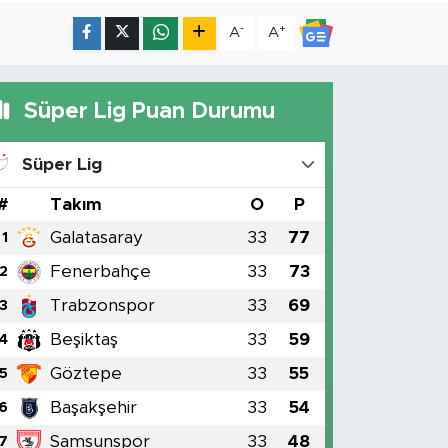
-
+
A
A
Süper Lig Puan Durumu
Süper Lig
#
Takım
O
P
Galatasaray
33
77
1
Fenerbahçe
33
73
2
Trabzonspor
33
69
3
Beşiktaş
33
59
4
Göztepe
33
55
5
Başakşehir
33
54
6
Samsunspor
33
48
7