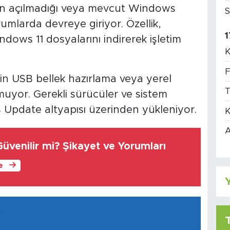
arın açılmadığı veya mevcut Windows
S
mlarda devreye giriyor. Özellik,
1
dows 11 dosyalarını indirerek işletim
K
F
n USB bellek hazırlama veya yerel
T
uyor. Gerekli sürücüler ve sistem
pdate altyapısı üzerinden yükleniyor.
K
A
üvenilir mi? Şikayet ve Yorumları
le
Y