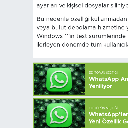
ayarları ve kişisel dosyalar siliniyo
Bu nedenle özelliği kullanmadan 
veya bulut depolama hizmetine ye
Windows 11'in test sürümlerinde 
ilerleyen dönemde tüm kullanıcıl
EDITÖRÜN SEÇTIĞI
WhatsApp And
Yeniliyor
EDITÖRÜN SEÇTIĞI
WhatsApp'tan 
Yeni Özellik G