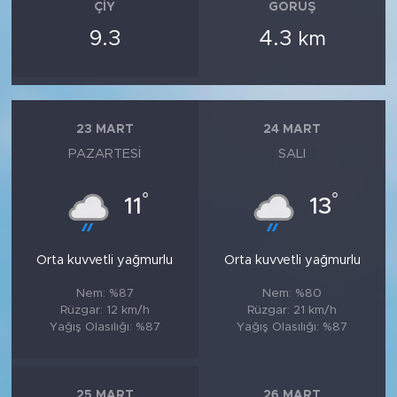
ÇIY
GÖRÜŞ
9.3
4.3
km
23 MART
24 MART
PAZARTESI
SALI
°
°
11
13
Orta kuvvetli yağmurlu
Orta kuvvetli yağmurlu
Nem: %87
Nem: %80
Rüzgar: 12 km/h
Rüzgar: 21 km/h
Yağış Olasılığı: %87
Yağış Olasılığı: %87
25 MART
26 MART