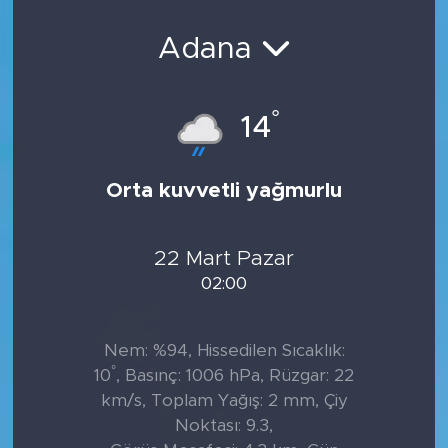
Sanat
Adana
Spor
°
14
Teknoloji
Orta kuvvetli yağmurlu
22 Mart Pazar
02:00
Nem: %94, Hissedilen Sıcaklık:
°
10
, Basınç: 1006 hPa, Rüzgar: 22
km/s, Toplam Yağış: 2 mm, Çiy
Noktası: 9.3,