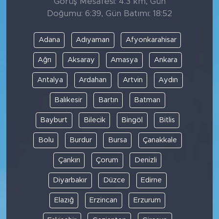
Görüş Mesafesi: 4.3 km, Gün
Doğumu: 6:39, Gün Batımı: 18:52
Adana
Adıyaman
Afyonkarahisar
Ağrı
Aksaray
Amasya
Ankara
Antalya
Ardahan
Artvin
Aydın
Balıkesir
Bartın
Batman
Bayburt
Bilecik
Bingöl
Bitlis
Bolu
Burdur
Bursa
Çanakkale
Çankırı
Çorum
Denizli
Diyarbakır
Düzce
Edirne
Elazığ
Erzincan
Erzurum