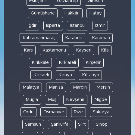
Eskişehir
Gaziantep
Giresun
Gümüşhane
Hakkâri
Hatay
Iğdır
Isparta
İstanbul
İzmir
Kahramanmaraş
Karabük
Karaman
Kars
Kastamonu
Kayseri
Kilis
Kırıkkale
Kırklareli
Kırşehir
Kocaeli
Konya
Kütahya
Malatya
Manisa
Mardin
Mersin
Muğla
Muş
Nevşehir
Niğde
Ordu
Osmaniye
Rize
Sakarya
Samsun
Şanlıurfa
Siirt
Sinop