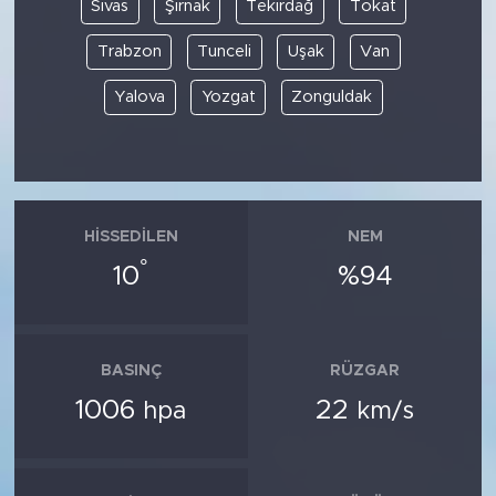
Sivas
Şırnak
Tekirdağ
Tokat
Trabzon
Tunceli
Uşak
Van
Yalova
Yozgat
Zonguldak
HISSEDILEN
NEM
°
10
%94
BASINÇ
RÜZGAR
1006
22
hpa
km/s