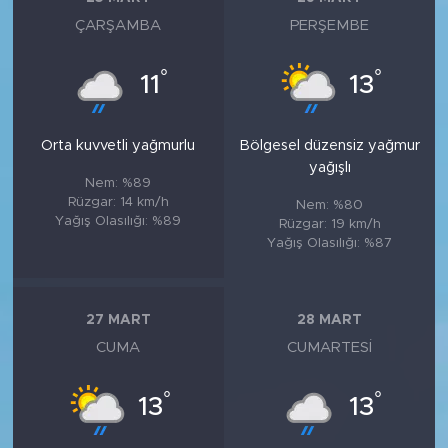
ÇARŞAMBA
PERŞEMBE
°
°
11
13
Orta kuvvetli yağmurlu
Bölgesel düzensiz yağmur
yağışlı
Nem: %89
Rüzgar: 14 km/h
Nem: %80
Yağış Olasılığı: %89
Rüzgar: 19 km/h
Yağış Olasılığı: %87
27 MART
28 MART
CUMA
CUMARTESI
°
°
13
13