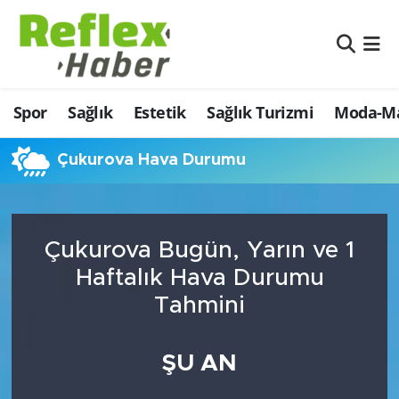
Eğitim
Nöbetçi Eczaneler
Spor
Sağlık
Estetik
Sağlık Turizmi
Moda-Ma
Estetik
Hava Durumu
Firmalardan
Namaz Vakitleri
Çukurova Hava Durumu
Güncel
Trafik Durumu
Çukurova Bugün, Yarın ve 1
İş ve Ekonomi
Şampiyonlar Ligi Puan Durumu ve Fikstür
Haftalık Hava Durumu
Moda-Magazin-Eğlence
Tüm Manşetler
Tahmini
Sağlık
Son Dakika Haberleri
ŞU AN
Sağlık Turizmi
Haber Arşivi