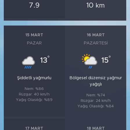
7.9
10
km
15 MART
16 MART
PAZAR
PAZARTESI
°
°
13
15
Şiddetli yağmurlu
Bölgesel düzensiz yağmur
yağışlı
Nem: %86
Rüzgar: 40 km/h
Nem: %74
Yağış Olasılığı: %89
Rüzgar: 24 km/h
Yağış Olasılığı: %84
17 MART
18 MART