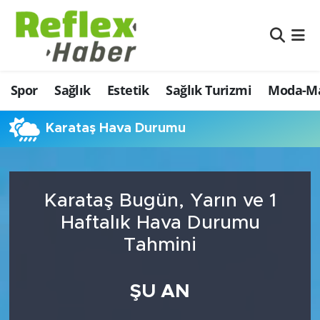
Eğitim
Nöbetçi Eczaneler
Spor
Sağlık
Estetik
Sağlık Turizmi
Moda-Ma
Estetik
Hava Durumu
Firmalardan
Namaz Vakitleri
Karataş Hava Durumu
Güncel
Trafik Durumu
Karataş Bugün, Yarın ve 1
İş ve Ekonomi
Şampiyonlar Ligi Puan Durumu ve Fikstür
Haftalık Hava Durumu
Moda-Magazin-Eğlence
Tüm Manşetler
Tahmini
Sağlık
Son Dakika Haberleri
ŞU AN
Sağlık Turizmi
Haber Arşivi