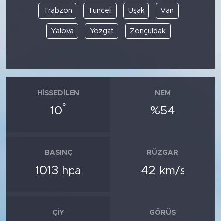
Trabzon
Tunceli
Uşak
Van
Yalova
Yozgat
Zonguldak
HISSEDILEN
NEM
°
10
%54
BASINÇ
RÜZGAR
1013
42
hpa
km/s
ÇIY
GÖRÜŞ