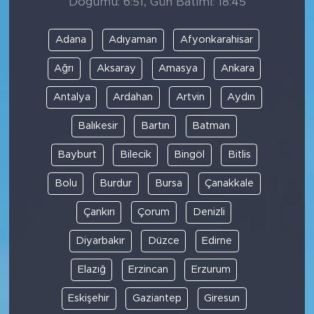
Doğumu: 6:51, Gün Batımı: 18:45
Adana
Adıyaman
Afyonkarahisar
Ağrı
Aksaray
Amasya
Ankara
Antalya
Ardahan
Artvin
Aydın
Balıkesir
Bartın
Batman
Bayburt
Bilecik
Bingöl
Bitlis
Bolu
Burdur
Bursa
Çanakkale
Çankırı
Çorum
Denizli
Diyarbakır
Düzce
Edirne
Elazığ
Erzincan
Erzurum
Eskişehir
Gaziantep
Giresun