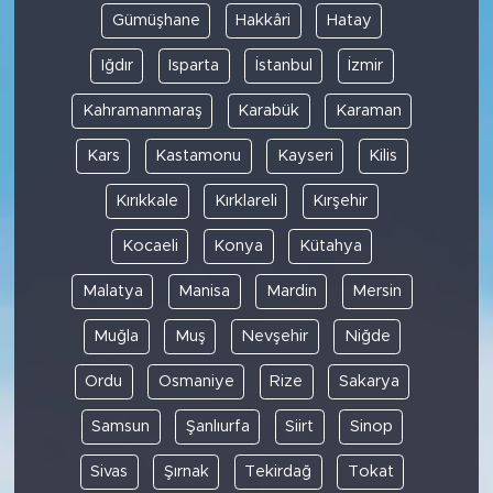
Gümüşhane
Hakkâri
Hatay
Iğdır
Isparta
İstanbul
İzmir
Kahramanmaraş
Karabük
Karaman
Kars
Kastamonu
Kayseri
Kilis
Kırıkkale
Kırklareli
Kırşehir
Kocaeli
Konya
Kütahya
Malatya
Manisa
Mardin
Mersin
Muğla
Muş
Nevşehir
Niğde
Ordu
Osmaniye
Rize
Sakarya
Samsun
Şanlıurfa
Siirt
Sinop
Sivas
Şırnak
Tekirdağ
Tokat