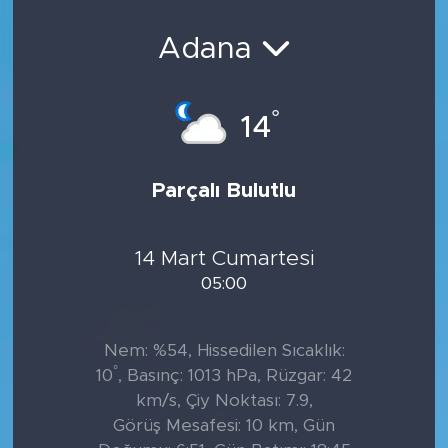
Sanat
Adana
Spor
°
14
Teknoloji
Parçalı Bulutlu
14 Mart Cumartesi
05:00
Nem: %54, Hissedilen Sıcaklık:
°
10
, Basınç: 1013 hPa, Rüzgar: 42
km/s, Çiy Noktası: 7.9,
Görüş Mesafesi: 10 km, Gün