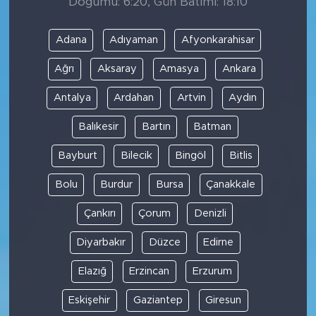
Doğumu: 6:20, Gün Batımı: 18:10
Adana
Adıyaman
Afyonkarahisar
Ağrı
Aksaray
Amasya
Ankara
Antalya
Ardahan
Artvin
Aydın
Balıkesir
Bartın
Batman
Bayburt
Bilecik
Bingöl
Bitlis
Bolu
Burdur
Bursa
Çanakkale
Çankırı
Çorum
Denizli
Diyarbakır
Düzce
Edirne
Elazığ
Erzincan
Erzurum
Eskişehir
Gaziantep
Giresun