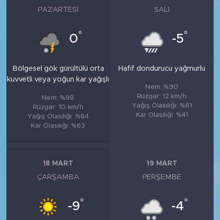
PAZARTESI
SALI
°
°
0
-5
Bölgesel gök gürültülü orta
Hafif dondurucu yağmurlu
kuvvetli veya yoğun kar yağışlı
Nem: %90
Rüzgar: 12 km/h
Nem: %98
Yağış Olasılığı: %61
Rüzgar: 10 km/h
Kar Olasılığı: %41
Yağış Olasılığı: %84
Kar Olasılığı: %63
18 MART
19 MART
ÇARŞAMBA
PERŞEMBE
°
°
-9
-4