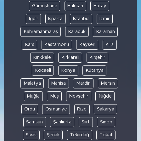
Gümüşhane
Hakkâri
Hatay
Iğdır
Isparta
İstanbul
İzmir
Kahramanmaraş
Karabük
Karaman
Kars
Kastamonu
Kayseri
Kilis
Kırıkkale
Kırklareli
Kırşehir
Kocaeli
Konya
Kütahya
Malatya
Manisa
Mardin
Mersin
Muğla
Muş
Nevşehir
Niğde
Ordu
Osmaniye
Rize
Sakarya
Samsun
Şanlıurfa
Siirt
Sinop
Sivas
Şırnak
Tekirdağ
Tokat