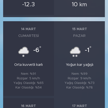
-12.3
10
km
14 MART
15 MART
CUMARTESI
PAZAR
°
°
-6
-1
Orta kuvvetli karlı
Yoğun kar yağışlı
Nem: %91
Nem: %99
Rüzgar: 5 km/h
Rüzgar: 9 km/h
Yağış Olasılığı: %65
Yağış Olasılığı: %73
Kar Olasılığı: %54
Kar Olasılığı: %78
16 MART
17 MART