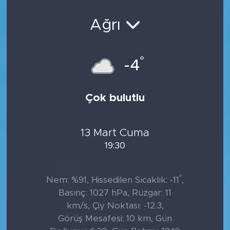
Sanat
Ağrı
Spor
°
-4
Teknoloji
Çok bulutlu
13 Mart Cuma
19:30
°
Nem: %91, Hissedilen Sıcaklık: -11
,
Basınç: 1027 hPa, Rüzgar: 11
km/s, Çiy Noktası: -12.3,
Görüş Mesafesi: 10 km, Gün