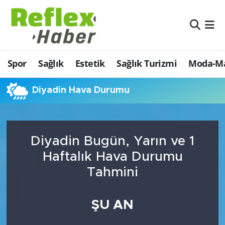
Eğitim
Nöbetçi Eczaneler
Spor
Sağlık
Estetik
Sağlık Turizmi
Moda-Ma
Estetik
Hava Durumu
Firmalardan
Namaz Vakitleri
Diyadin Hava Durumu
Güncel
Trafik Durumu
Diyadin Bugün, Yarın ve 1
İş ve Ekonomi
Şampiyonlar Ligi Puan Durumu ve Fikstür
Haftalık Hava Durumu
Moda-Magazin-Eğlence
Tüm Manşetler
Tahmini
Sağlık
Son Dakika Haberleri
ŞU AN
Sağlık Turizmi
Haber Arşivi