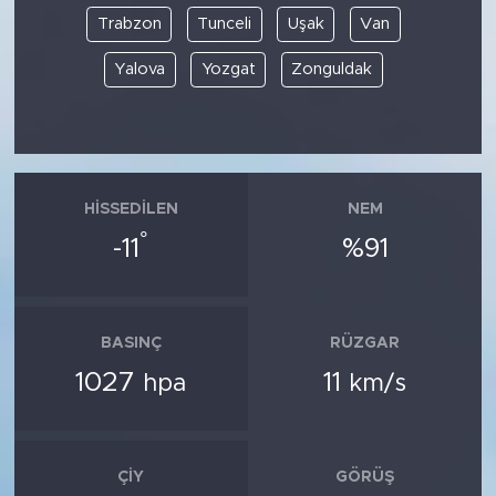
Trabzon
Tunceli
Uşak
Van
Yalova
Yozgat
Zonguldak
HISSEDILEN
NEM
°
-11
%91
BASINÇ
RÜZGAR
1027
11
hpa
km/s
ÇIY
GÖRÜŞ