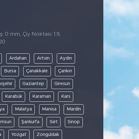
̧: 0 mm, Çiy Noktası: 1.9,
20
Ardahan
Artvin
Aydın
Bursa
Çanakkale
Çankırı
kişehir
Gaziantep
Giresun
Karabük
Karaman
Kars
ya
Malatya
Manisa
Mardin
amsun
Şanlıurfa
Siirt
Sinop
a
Yozgat
Zonguldak