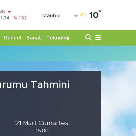
°
OIN
10
İstanbul
1,74
%-1.82
AR
3620
%0.02
O
Güncel
Sanat
Teknoloji
8690
%0.19
LİN
0380
%0.18
TIN
,09000
%0.19
100
98,00
%0
Durumu Tahmini
21 Mart Cumartesi
15:00