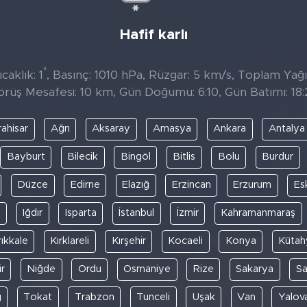
Hafif karlı
°
caklık: 1
, Basınç: 1010 hPa, Rüzgar: 5 km/s, Toplam Yağıs
örüş Mesafesi: 10 km, Gün Doğumu: 6:10, Gün Batımı: 18:
ahisar
Ağrı
Aksaray
Amasya
Ankara
Antalya
Bayburt
Bilecik
Bingöl
Bitlis
Bolu
Burdur
Düzce
Edirne
Elazığ
Erzincan
Erzurum
Es
y
Iğdır
Isparta
İstanbul
İzmir
Kahramanmaraş
rıkkale
Kırklareli
Kırşehir
Kocaeli
Konya
Kütah
r
Niğde
Ordu
Osmaniye
Rize
Sakarya
S
ğ
Tokat
Trabzon
Tunceli
Uşak
Van
Yalov