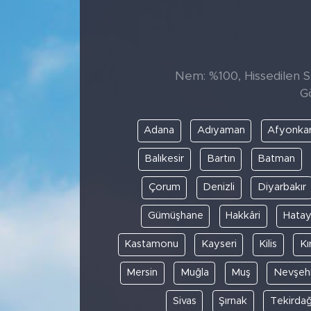
Sanat
Spor
Nem: %100, Hissedilen Sı
G
Teknoloji
Adana
Adıyaman
Afyonkar
Balıkesir
Bartın
Batman
Çorum
Denizli
Diyarbakır
Gümüşhane
Hakkâri
Hata
Kastamonu
Kayseri
Kilis
Kı
Mersin
Muğla
Muş
Nevşehi
Sivas
Şırnak
Tekirda