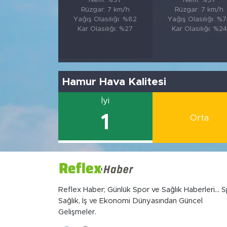
Nem: %97
Nem: %97
Rüzgar: 7 km/h
Rüzgar: 7 km/h
Yağış Olasılığı: %82
Yağış Olasılığı: %
Kar Olasılığı: %27
Kar Olasılığı: %24
Hamur Hava Kalitesi
İyi
1
Orta
Reflex Haber; Günlük Spor ve Sağlık Haberleri... S
Sağlık, İş ve Ekonomi Dünyasından Güncel
Gelişmeler.