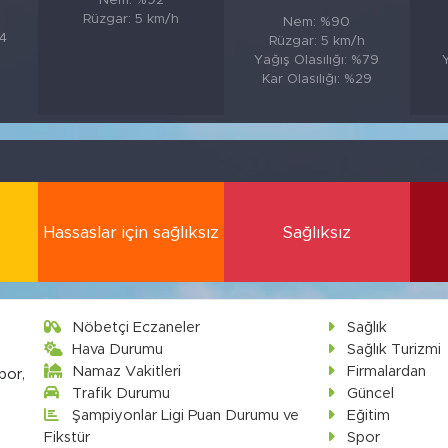
Nem: %92
Rüzgar: 5 km/h
Nem: %90
74
Rüzgar: 5 km/h
Yağış Olasılığı: %79
Y
Kar Olasılığı: %29
Hassaslar için sağlıksız
Sağlıksız
Nöbetçi Eczaneler
Sağlık
Hava Durumu
Sağlık Turizmi
Namaz Vakitleri
Firmalardan
por,
Trafik Durumu
Güncel
Şampiyonlar Ligi Puan Durumu ve
Eğitim
Fikstür
Spor