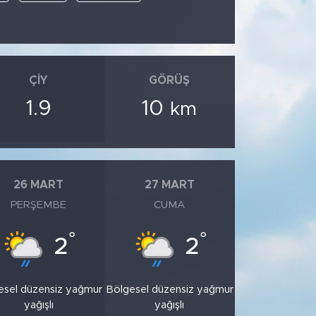
ÇIY
GÖRÜŞ
1.9
10
km
26 MART
27 MART
PERŞEMBE
CUMA
°
°
2
2
esel düzensiz yağmur
Bölgesel düzensiz yağmur
yağışlı
yağışlı