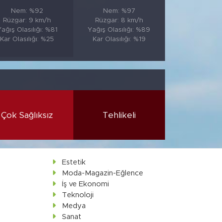
Nem: %92
Nem: %97
Rüzgar: 9 km/h
Rüzgar: 8 km/h
ağış Olasılığı: %81
Yağış Olasılığı: %89
Kar Olasılığı: %25
Kar Olasılığı: %19
Çok Sağlıksız
Tehlikeli
Estetik
Moda-Magazin-Eğlence
İş ve Ekonomi
Teknoloji
Medya
Sanat