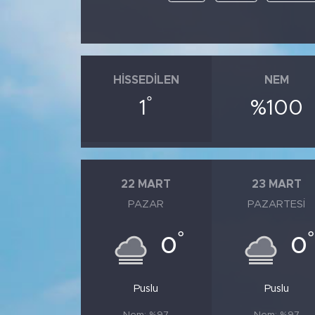
HISSEDILEN
NEM
°
1
%100
22 MART
23 MART
PAZAR
PAZARTESI
°
°
0
0
Puslu
Puslu