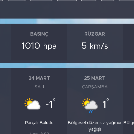
BASINÇ
RÜZGAR
1010
5
hpa
km/s
24 MART
25 MART
SALI
ÇARŞAMBA
°
°
-1
1
Parçalı Bulutlu
Bölgesel düzensiz yağmur
Bölg
yağışlı