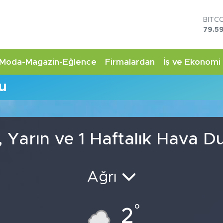
BITC
79.59
DOL
45,4
EUR
Moda-Magazin-Eğlence
Firmalardan
İş ve Ekonomi
53,3
STER
u
61,6
G.AL
6862
BİST
14.5
Yarın ve 1 Haftalık Hava 
Ağrı
°
2