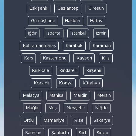
Eskişehir
Gaziantep
Giresun
Gümüşhane
Hakkâri
Hatay
Iğdır
Isparta
İstanbul
İzmir
Kahramanmaraş
Karabük
Karaman
Kars
Kastamonu
Kayseri
Kilis
Kırıkkale
Kırklareli
Kırşehir
Kocaeli
Konya
Kütahya
Malatya
Manisa
Mardin
Mersin
Muğla
Muş
Nevşehir
Niğde
Ordu
Osmaniye
Rize
Sakarya
Samsun
Şanlıurfa
Siirt
Sinop