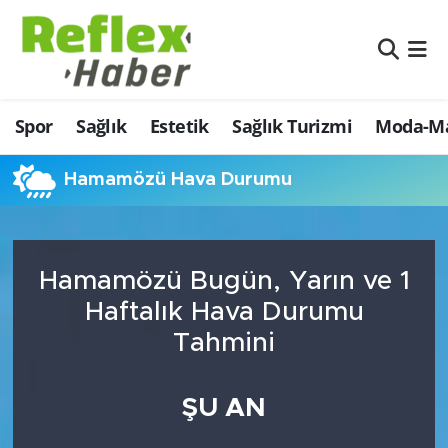
Eğitim
Nöbetçi Eczaneler
Spor
Sağlık
Estetik
Sağlık Turizmi
Moda-Ma
Estetik
Hava Durumu
Firmalardan
Namaz Vakitleri
Hamamözü Hava Durumu
Güncel
Trafik Durumu
Hamamözü Bugün, Yarın ve 1
İş ve Ekonomi
Şampiyonlar Ligi Puan Durumu ve Fikstür
Haftalık Hava Durumu
Moda-Magazin-Eğlence
Tüm Manşetler
Tahmini
Sağlık
Son Dakika Haberleri
ŞU AN
Sağlık Turizmi
Haber Arşivi