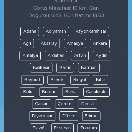
Noktası: 4,
Görüş Mesafesi: 10 km, Gün
Doğumu: 6:42, Gün Batımı: 18:53
Adana
Adıyaman
Afyonkarahisar
Ağrı
Aksaray
Amasya
Ankara
Antalya
Ardahan
Artvin
Aydın
Balıkesir
Bartın
Batman
Bayburt
Bilecik
Bingöl
Bitlis
Bolu
Burdur
Bursa
Çanakkale
Çankırı
Çorum
Denizli
Diyarbakır
Düzce
Edirne
Elazığ
Erzincan
Erzurum