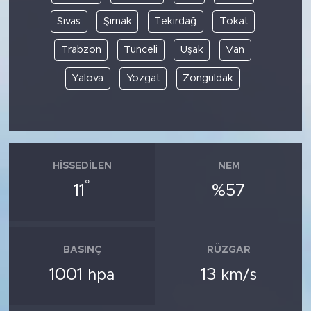
Sivas
Şırnak
Tekirdağ
Tokat
Trabzon
Tunceli
Uşak
Van
Yalova
Yozgat
Zonguldak
HISSEDILEN
NEM
°
11
%57
BASINÇ
RÜZGAR
1001
13
hpa
km/s