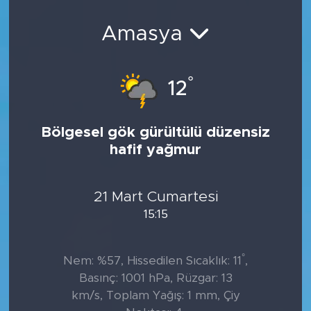
Sanat
Amasya
Spor
°
12
Teknoloji
Bölgesel gök gürültülü düzensiz
hafif yağmur
21 Mart Cumartesi
15:15
°
Nem: %57, Hissedilen Sıcaklık: 11
,
Basınç: 1001 hPa, Rüzgar: 13
km/s, Toplam Yağış: 1 mm, Çiy