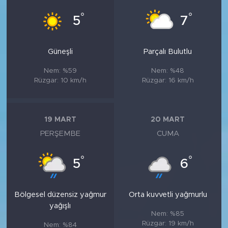
°
°
5
7
Güneşli
Parçalı Bulutlu
Nem: %59
Nem: %48
Rüzgar: 10 km/h
Rüzgar: 16 km/h
19 MART
20 MART
PERŞEMBE
CUMA
°
°
5
6
Bölgesel düzensiz yağmur
Orta kuvvetli yağmurlu
yağışlı
Nem: %85
Rüzgar: 19 km/h
Nem: %84