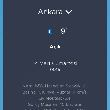
Sanat
Ankara
Spor
°
9
Teknoloji
Açık
14 Mart Cumartesi
01:45
°
Nem: %58, Hissedilen Sıcaklık: -1
,
Basınç: 1016 hPa, Rüzgar: 11 km/s,
Çiy Noktası: -6.4,
Görüş Mesafesi: 10 km, Gün