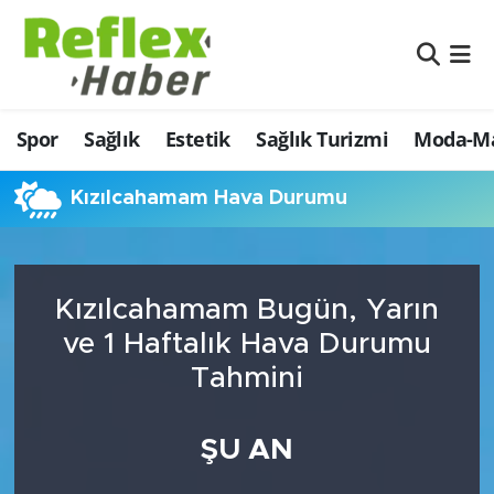
Eğitim
Nöbetçi Eczaneler
Spor
Sağlık
Estetik
Sağlık Turizmi
Moda-Ma
Estetik
Hava Durumu
Firmalardan
Namaz Vakitleri
Kızılcahamam Hava Durumu
Güncel
Trafik Durumu
Kızılcahamam Bugün, Yarın
İş ve Ekonomi
Şampiyonlar Ligi Puan Durumu ve Fikstür
ve 1 Haftalık Hava Durumu
Moda-Magazin-Eğlence
Tüm Manşetler
Tahmini
Sağlık
Son Dakika Haberleri
ŞU AN
Sağlık Turizmi
Haber Arşivi