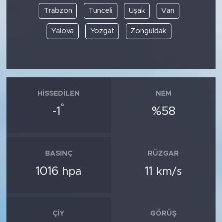
Trabzon
Tunceli
Uşak
Van
Yalova
Yozgat
Zonguldak
HISSEDILEN
NEM
°
-1
%58
BASINÇ
RÜZGAR
1016
11
hpa
km/s
ÇIY
GÖRÜŞ