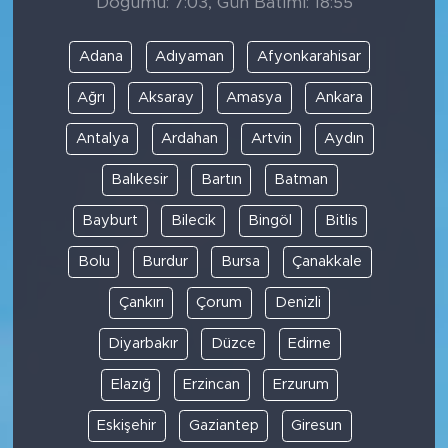
Doğumu: 7:03, Gün Batımı: 18:55
Adana
Adıyaman
Afyonkarahisar
Ağrı
Aksaray
Amasya
Ankara
Antalya
Ardahan
Artvin
Aydın
Balıkesir
Bartın
Batman
Bayburt
Bilecik
Bingöl
Bitlis
Bolu
Burdur
Bursa
Çanakkale
Çankırı
Çorum
Denizli
Diyarbakır
Düzce
Edirne
Elazığ
Erzincan
Erzurum
Eskişehir
Gaziantep
Giresun