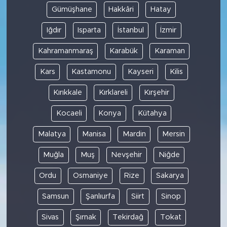
Gümüşhane
Hakkâri
Hatay
Iğdır
Isparta
İstanbul
İzmir
Kahramanmaraş
Karabük
Karaman
Kars
Kastamonu
Kayseri
Kilis
Kırıkkale
Kırklareli
Kırşehir
Kocaeli
Konya
Kütahya
Malatya
Manisa
Mardin
Mersin
Muğla
Muş
Nevşehir
Niğde
Ordu
Osmaniye
Rize
Sakarya
Samsun
Şanlıurfa
Siirt
Sinop
Sivas
Şırnak
Tekirdağ
Tokat