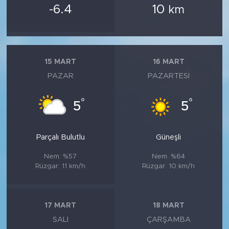
-6.4
10
km
15 MART
16 MART
PAZAR
PAZARTESI
°
°
5
5
Parçalı Bulutlu
Güneşli
Nem: %57
Nem: %64
Rüzgar: 11 km/h
Rüzgar: 10 km/h
17 MART
18 MART
SALI
ÇARŞAMBA