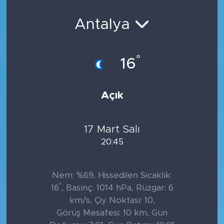
Sanat
Antalya
Spor
°
16
Teknoloji
Açık
17 Mart Salı
20:45
Nem: %69, Hissedilen Sıcaklık:
°
16
, Basınç: 1014 hPa, Rüzgar: 6
km/s, Çiy Noktası: 10,
Görüş Mesafesi: 10 km, Gün