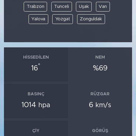
Trabzon
Tunceli
Uşak
Van
Yalova
Yozgat
Zonguldak
HISSEDILEN
NEM
°
16
%69
BASINÇ
RÜZGAR
1014
6
hpa
km/s
ÇIY
GÖRÜŞ