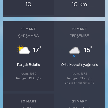
10
10
km
18 MART
19 MART
ÇARŞAMBA
PERŞEMBE
°
°
17
15
Parçalı Bulutlu
Orta kuvvetli yağmurlu
Nem: %62
Nem: %73
Rüzgar: 16 km/h
Rüzgar: 21 km/h
Yağış Olasılığı: %87
20 MART
21 MART