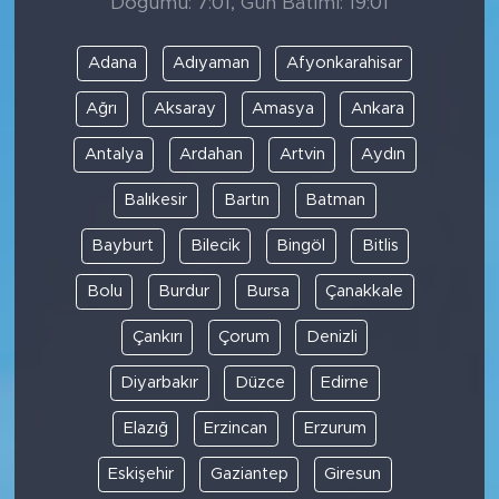
Doğumu: 7:01, Gün Batımı: 19:01
Adana
Adıyaman
Afyonkarahisar
Ağrı
Aksaray
Amasya
Ankara
Antalya
Ardahan
Artvin
Aydın
Balıkesir
Bartın
Batman
Bayburt
Bilecik
Bingöl
Bitlis
Bolu
Burdur
Bursa
Çanakkale
Çankırı
Çorum
Denizli
Diyarbakır
Düzce
Edirne
Elazığ
Erzincan
Erzurum
Eskişehir
Gaziantep
Giresun