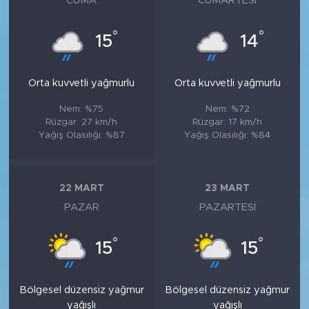
CUMA
CUMARTESI
°
°
15
14
Orta kuvvetli yağmurlu
Orta kuvvetli yağmurlu
Nem: %75
Nem: %72
Rüzgar: 27 km/h
Rüzgar: 17 km/h
Yağış Olasılığı: %87
Yağış Olasılığı: %84
22 MART
23 MART
PAZAR
PAZARTESI
°
°
15
15
Bölgesel düzensiz yağmur
Bölgesel düzensiz yağmur
yağışlı
yağışlı