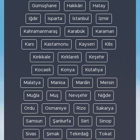
Gümüşhane
Hakkâri
Hatay
Iğdır
Isparta
İstanbul
İzmir
Kahramanmaraş
Karabük
Karaman
Kars
Kastamonu
Kayseri
Kilis
Kırıkkale
Kırklareli
Kırşehir
Kocaeli
Konya
Kütahya
Malatya
Manisa
Mardin
Mersin
Muğla
Muş
Nevşehir
Niğde
Ordu
Osmaniye
Rize
Sakarya
Samsun
Şanlıurfa
Siirt
Sinop
Sivas
Şırnak
Tekirdağ
Tokat