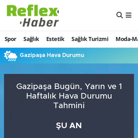
Eğitim
Nöbetçi Eczaneler
Spor
Sağlık
Estetik
Sağlık Turizmi
Moda-Ma
Estetik
Hava Durumu
Firmalardan
Namaz Vakitleri
Gazipaşa Hava Durumu
Güncel
Trafik Durumu
Gazipaşa Bugün, Yarın ve 1
İş ve Ekonomi
Şampiyonlar Ligi Puan Durumu ve Fikstür
Haftalık Hava Durumu
Moda-Magazin-Eğlence
Tüm Manşetler
Tahmini
Sağlık
Son Dakika Haberleri
ŞU AN
Sağlık Turizmi
Haber Arşivi