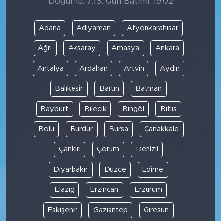
Doğumu: 7:13, Gün Batımı: 19:02
Adana
Adıyaman
Afyonkarahisar
Ağrı
Aksaray
Amasya
Ankara
Antalya
Ardahan
Artvin
Aydın
Balıkesir
Bartın
Batman
Bayburt
Bilecik
Bingöl
Bitlis
Bolu
Burdur
Bursa
Çanakkale
Çankırı
Çorum
Denizli
Diyarbakır
Düzce
Edirne
Elazığ
Erzincan
Erzurum
Eskişehir
Gaziantep
Giresun