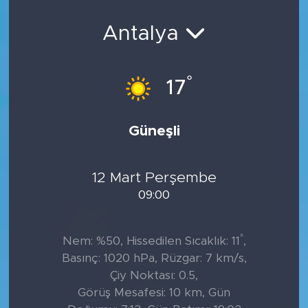
Sanat
Antalya
Spor
°
17
Teknoloji
Güneşli
12 Mart Perşembe
09:00
°
Nem: %50, Hissedilen Sıcaklık: 11
,
Basınç: 1020 hPa, Rüzgar: 7 km/s,
Çiy Noktası: 0.5,
Görüş Mesafesi: 10 km, Gün