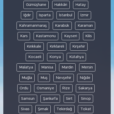
Gümüşhane
Hakkâri
Hatay
Iğdır
Isparta
İstanbul
İzmir
Kahramanmaraş
Karabük
Karaman
Kars
Kastamonu
Kayseri
Kilis
Kırıkkale
Kırklareli
Kırşehir
Kocaeli
Konya
Kütahya
Malatya
Manisa
Mardin
Mersin
Muğla
Muş
Nevşehir
Niğde
Ordu
Osmaniye
Rize
Sakarya
Samsun
Şanlıurfa
Siirt
Sinop
Sivas
Şırnak
Tekirdağ
Tokat