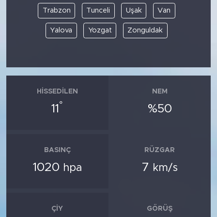
Trabzon
Tunceli
Uşak
Van
Yalova
Yozgat
Zonguldak
HISSEDILEN
NEM
°
11
%50
BASINÇ
RÜZGAR
1020
7
hpa
km/s
ÇIY
GÖRÜŞ