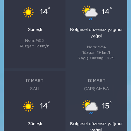
°
°
14
14
Güneşli
Bölgesel düzensiz yağmur
yağışlı
Nem: %55
Rüzgar: 12 km/h
Nem: %54
Rüzgar: 19 km/h
Yağış Olasılığı: %79
17 MART
18 MART
SALI
ÇARŞAMBA
°
°
14
15
Güneşli
Bölgesel düzensiz yağmur
yağışlı