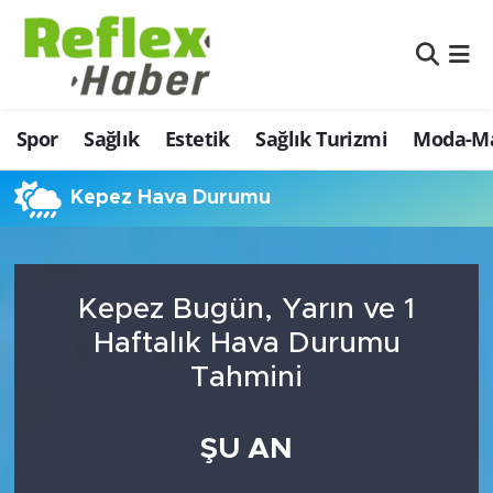
Eğitim
Nöbetçi Eczaneler
Spor
Sağlık
Estetik
Sağlık Turizmi
Moda-Ma
Estetik
Hava Durumu
Firmalardan
Namaz Vakitleri
Kepez Hava Durumu
Güncel
Trafik Durumu
Kepez Bugün, Yarın ve 1
İş ve Ekonomi
Şampiyonlar Ligi Puan Durumu ve Fikstür
Haftalık Hava Durumu
Moda-Magazin-Eğlence
Tüm Manşetler
Tahmini
Sağlık
Son Dakika Haberleri
ŞU AN
Sağlık Turizmi
Haber Arşivi