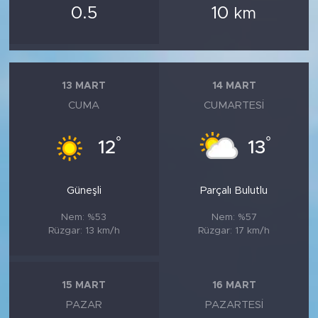
0.5
10
km
13 MART
14 MART
CUMA
CUMARTESI
°
°
12
13
Güneşli
Parçalı Bulutlu
Nem: %53
Nem: %57
Rüzgar: 13 km/h
Rüzgar: 17 km/h
15 MART
16 MART
PAZAR
PAZARTESI